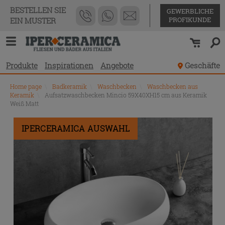
BESTELLEN SIE
GEWERBLICHE
PROFIKUNDE
EIN MUSTER
Produkte
Inspirationen
Angebote
Geschäfte
Home page
\
Badkeramik
\
Waschbecken
\
Waschbecken aus
Keramik
\
Aufsatzwaschbecken Mincio 59X40XH15 cm aus Keramik
Weiß Matt
IPERCERAMICA AUSWAHL