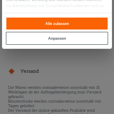
12,90 €
/STK.
zur Bereitstellung von Social-Media-Funktionen und zur
Analyse unseres Datenverkehrs. Diese könnten sie mit
IN DEN WARENKORB LEGEN
anderen Informationen, die Sie ihnen geliefert haben oder
Alle zulassen
die sie aufgrund Ihrer Verwendung ihrer Dienste
gesammelt haben, kombinieren. Falls Sie mehr wissen
möchten oder Ihre Zustimmung zu allen oder einigen
Anpassen
Cookies verweigern,
hier klicken
oder „Anpassen“. Die
Zustimmung kann durch Klicken auf die Schaltfläche
„Cookies akzeptieren“ gegeben werden. Wenn Sie auf
die Schaltfläche "X" klicken, können Sie das Surfen erst
nach der Installation der technischen Cookies fortsetzen.
Versand
Die Waren werden normalerweise innerhalb von 15
Werktagen ab der Auftragsbestätigung zum Versand
gebracht.
Musterstücke werden normalerweise innerhalb von
Tagen geliefert.
Der Versand der online gekauften Produkte wird