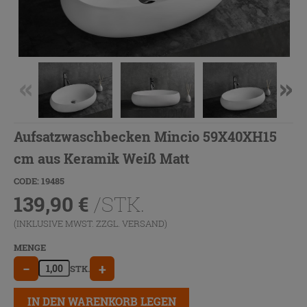
Aufsatzwaschbecken Mincio 59X40XH15
cm aus Keramik Weiß Matt
CODE: 19485
139,90
€
/STK.
(INKLUSIVE MWST. ZZGL.
VERSAND
)
MENGE
−
+
STK.
IN DEN WARENKORB LEGEN