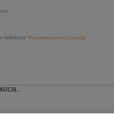
ein
r Kollektion
Waschbecken aus Keramik
 AUCH…