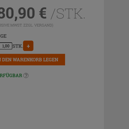
80,90
€
/STK.
USIVE MWST. ZZGL.
VERSAND
)
GE
+
STK.
N DEN WARENKORB LEGEN
RFÜGBAR