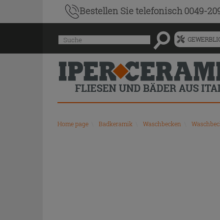
Bestellen Sie
telefonisch 0049-20
Menü
Suche
GEWERBLIC
für
vorgeschlagenen
Siteinhalt
und
Suchprotokoll
Home page
\
Badkeramik
\
Waschbecken
\
Waschbec