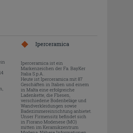
Iperceramica
ein
Iperceramica ist ein
Markenzeichen der Fa. BayKer
14
Italia S.p.A..
Heute ist Iperceramica mit 87
Geschäften in Italien und einem
n,
in Malta eine erfolgreiche
Ladenkette, die Fliesen,
verschiedene Bodenbeläge und
Wandverkleidungen sowie
Badezimmereinrichtung anbietet.
Unser Firmensitz befindet sich
in Fiorano Modenese (MO)
mitten im Keramikzentrum
Modena. Nähere Informationen