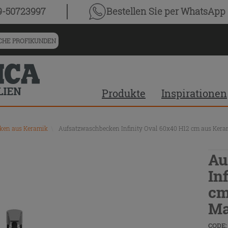
9-50723997
Bestellen Sie
per WhatsApp
HE PROFIKUNDEN
Produkte
Inspirationen
ken aus Keramik
\
Aufsatzwaschbecken Infinity Oval 60x40 H12 cm aus Kera
Au
In
cm
Ma
CODE: