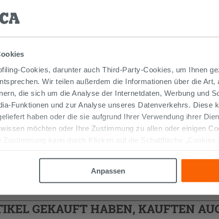
Cookies
iling-Cookies, darunter auch Third-Party-Cookies, um Ihnen ge
entsprechen. Wir teilen außerdem die Informationen über die Art,
ABLAUFGARNITUR HORGANICA AUS
nern, die sich um die Analyse der Internetdaten, Werbung und 
KERAMIK FÜR WASCHBECKEN
edia-Funktionen und zur Analyse unseres Datenverkehrs. Diese k
OHNE ÜBERLAUF WEISS MATT
 geliefert haben oder die sie aufgrund Ihrer Verwendung ihrer Di
73,90 €
/STK.
 wissen möchten oder Ihre Zustimmung zu allen oder einigen C
 Zustimmung kann durch Klicken auf die Schaltfläche „Cookies
IN DEN WARENKORB LEGEN
altfläche "X" klicken, können Sie das Surfen erst nach der Insta
Anpassen
TIKEL GEKAUFT HABEN, KAUFTEN AUC