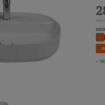
2
(INKL
MEN
−
I
VE