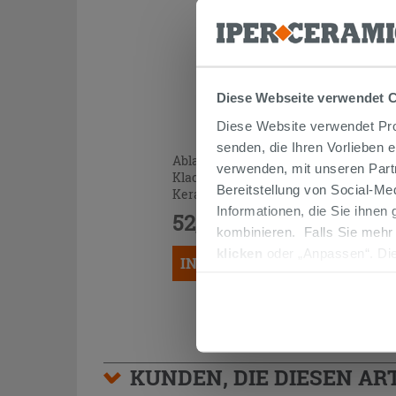
Diese Webseite verwendet 
Diese Website verwendet Prof
senden, die Ihren Vorlieben 
Ablaufgarnitur Waschbecken Klick-
verwenden, mit unseren Part
Klack Forever H90 mm mit
Bereitstellung von Social-M
Keramikstopfen weiß matt
Informationen, die Sie ihnen
52,90 €
/STK.
kombinieren. Falls Sie mehr
klicken
oder „Anpassen“. Die
IN DEN WARENKORB LEGEN
werden. Wenn Sie auf die Sch
Cookies fortsetzen.
KUNDEN, DIE DIESEN AR