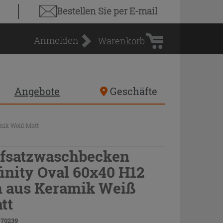
Warenkorb
Bestellen Sie
per E-mail
Anmelden
Warenkorb
Angebote
Geschäfte
mik Weiß Matt
fsatzwaschbecken
finity Oval 60x40 H12
 aus Keramik Weiß
tt
 70239