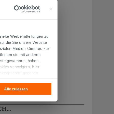
zielte Werbemitteilungen zu
 auf die Sie unsere Website
Sozialen Medien kümmer, zur
önnten sie mit anderen
enste gesammelt haben,
ookies verweigern,
hier
 akzeptieren“ gegeben
llation der technischen
Alle zulassen
H...