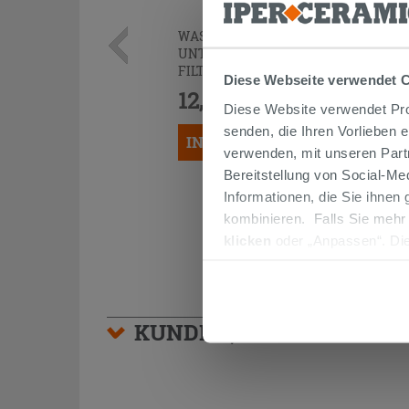
WASSERHAHN ZUR MONTAGE
UNTER DEM WASCHBECKEN MIT
FILTER UND GELENK CHROM
Diese Webseite verwendet 
12,90 €
/STK.
Diese Website verwendet Prof
senden, die Ihren Vorlieben 
IN DEN WARENKORB LEGEN
verwenden, mit unseren Part
Bereitstellung von Social-M
Informationen, die Sie ihnen
kombinieren. Falls Sie mehr
klicken
oder „Anpassen“. Die
werden. Wenn Sie auf die Sch
Cookies fortsetzen.
KUNDEN, DIE DIESEN AR