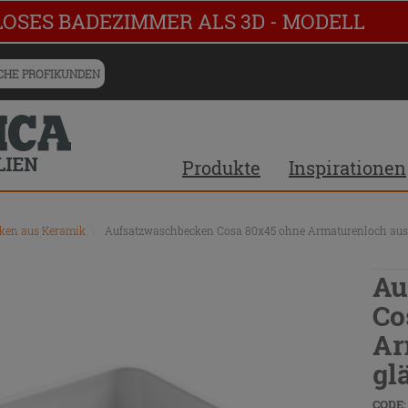
LOSES BADEZIMMER ALS 3D - MODELL
HE PROFIKUNDEN
Produkte
Inspirationen
ken aus Keramik
\
Aufsatzwaschbecken Cosa 80x45 ohne Armaturenloch aus
Au
Co
Ar
gl
CODE: