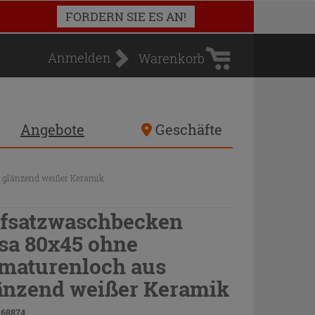
Warenkorb
FORDERN SIE ES AN!
Anmelden
Warenkorb
Angebote
Geschäfte
 glänzend weißer Keramik
fsatzwaschbecken
sa 80x45 ohne
maturenloch aus
änzend weißer Keramik
 68874