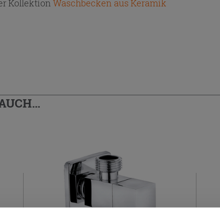
r Kollektion
Waschbecken aus Keramik
 AUCH…