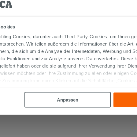
WASSERHAHN ZUR MONTAGE
UNTER DEM WASCHBECKEN
QUADRATISCH CHROM
Cookies
14,90 €
/STK.
iling-Cookies, darunter auch Third-Party-Cookies, um Ihnen ge
entsprechen. Wir teilen außerdem die Informationen über die Art,
IN DEN WARENKORB LEGEN
nern, die sich um die Analyse der Internetdaten, Werbung und 
edia-Funktionen und zur Analyse unseres Datenverkehrs. Diese k
 geliefert haben oder die sie aufgrund Ihrer Verwendung ihrer Di
 wissen möchten oder Ihre Zustimmung zu allen oder einigen C
 Zustimmung kann durch Klicken auf die Schaltfläche „Cookies
altfläche "X" klicken, können Sie das Surfen erst nach der Insta
Anpassen
TIKEL GEKAUFT HABEN, KAUFTEN AUC