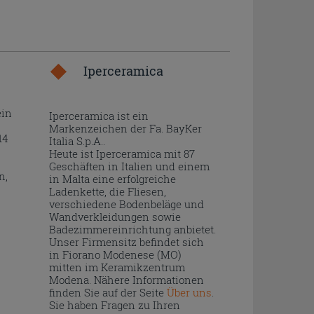
Iperceramica
ein
Iperceramica ist ein
Markenzeichen der Fa. BayKer
14
Italia S.p.A..
Heute ist Iperceramica mit 87
Geschäften in Italien und einem
n,
in Malta eine erfolgreiche
Ladenkette, die Fliesen,
verschiedene Bodenbeläge und
Wandverkleidungen sowie
Badezimmereinrichtung anbietet.
Unser Firmensitz befindet sich
in Fiorano Modenese (MO)
mitten im Keramikzentrum
Modena. Nähere Informationen
finden Sie auf der Seite
Über uns
.
Sie haben Fragen zu Ihren