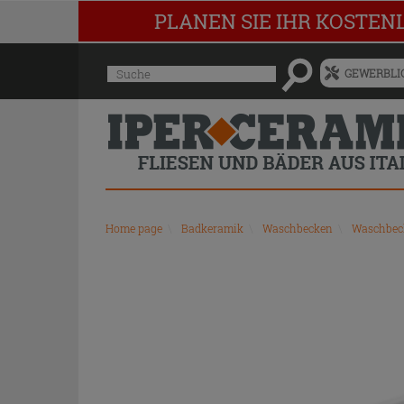
PLANEN SIE IHR KOSTEN
Menü
Suche
GEWERBLIC
für
vorgeschlagenen
Siteinhalt
und
Suchprotokoll
Home page
\
Badkeramik
\
Waschbecken
\
Waschbec