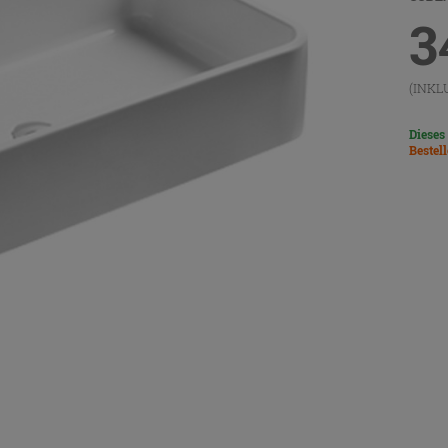
3
(INKL
Dieses
Bestel