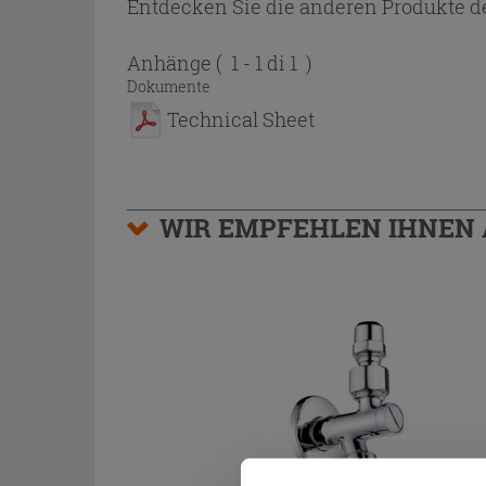
Entdecken Sie die anderen Produkte de
Anhänge
( 1 - 1 di 1 )
Dokumente
Technical Sheet
WIR EMPFEHLEN IHNEN