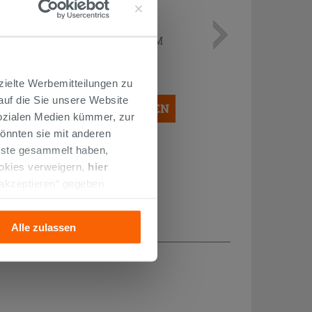
FLASCHENSIPHON 11/4 FÜR
WASCHBECKEN MESSING CHROM
19,90 €
/STK.
zielte Werbemitteilungen zu
 auf die Sie unsere Website
IN DEN WARENKORB LEGEN
Sozialen Medien kümmer, zur
önnten sie mit anderen
enste gesammelt haben,
ookies verweigern,
hier
 akzeptieren“ gegeben
llation der technischen
Alle zulassen
H...