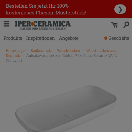
Bestellen Sie jetzt Ihr 100%
❯
kostenloses Fliesen-Musterstück!
Produkte
Inspirationen
Angebote
Geschäfte
Home page
\
Badkeramik
\
Waschbecken
\
Waschbecken aus
Keramik
\
Aufsatzwaschbecken Ciotola 70x46 aus Keramik Weiß
Glänzend