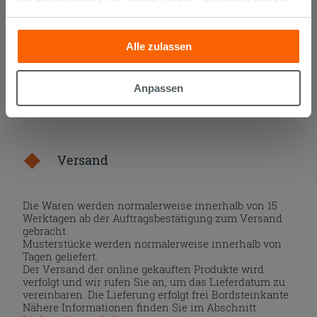
IN DEN WARENKORB LEGEN
Analyse unseres Datenverkehrs. Diese könnten sie mit
anderen Informationen, die Sie ihnen geliefert haben oder
Alle zulassen
die sie aufgrund Ihrer Verwendung ihrer Dienste
gesammelt haben, kombinieren. Falls Sie mehr wissen
möchten oder Ihre Zustimmung zu allen oder einigen
Anpassen
Cookies verweigern,
hier klicken
oder „Anpassen“. Die
Zustimmung kann durch Klicken auf die Schaltfläche
„Cookies akzeptieren“ gegeben werden. Wenn Sie auf
die Schaltfläche "X" klicken, können Sie das Surfen erst
Versand
nach der Installation der technischen Cookies fortsetzen.
Die Waren werden normalerweise innerhalb von 15
Werktagen ab der Auftragsbestätigung zum Versand
gebracht.
Musterstücke werden normalerweise innerhalb von
Tagen geliefert.
Der Versand der online gekauften Produkte wird
verfolgt und wir rufen Sie an, um das Lieferdatum zu
vereinbaren. Die Lieferung erfolgt frei Bordsteinkante.
Nähere Informationen finden Sie im Abschnitt