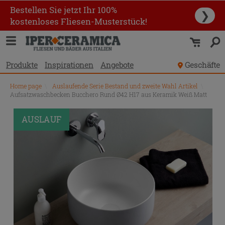
Bestellen Sie jetzt Ihr 100%
❯
kostenloses Fliesen-Musterstück!
Produkte
Inspirationen
Angebote
Geschäfte
Home page
\
Auslaufende Serie Bestand und zweite Wahl Artikel
\
Aufsatzwaschbecken Bucchero Rund Ø42 H17 aus Keramik Weiß Matt
PROMO
AUSLAUF