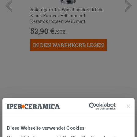
Ablaufgarnitur Waschbecken Klick-
Klack Forever H90 mm mit
Keramikstopfen weiß matt
52,90 €
/STK.
IN DEN WARENKORB LEGEN
KUNDEN, DIE DIESEN ARTIKEL
GEKAUFT HABEN, KAUFTEN
AUCH...
Diese Webseite verwendet Cookies