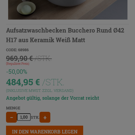
Aufsatzwaschbecken Bucchero Rund Ø42
H17 aus Keramik Weiß Matt
CODE: 68986
969,90 €
/STK.
(Regulärer Preis)
-50,00%
484,95
€
/STK.
(INKLUSIVE MWST. ZZGL.
VERSAND
)
Angebot gültig, solange der Vorrat reicht
MENGE
−
+
STK.
IN DEN WARENKORB LEGEN