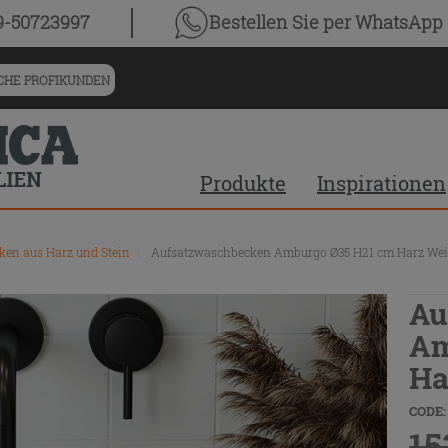
9-50723997
Bestellen Sie
per WhatsApp
HE PROFIKUNDEN
Produkte
Inspirationen
en aus Harz und Stein
\
Aufsatzwaschbecken Amburgo Ø35 H21 cm Harz Wei
Au
Am
Ha
CODE:
15