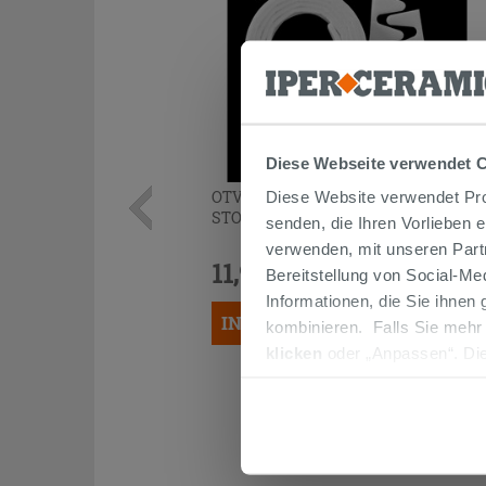
Diese Webseite verwendet 
OTVAL ZIG-ZAG UNIVERSAL-
Diese Website verwendet Prof
STOSSSCHUTZSATZ FÜR SANITÄRE
senden, die Ihren Vorlieben 
verwenden, mit unseren Part
11,90 €
Bereitstellung von Social-M
/STK.
Informationen, die Sie ihnen
IN DEN WARENKORB LEGEN
kombinieren. Falls Sie mehr
klicken
oder „Anpassen“. Die
werden. Wenn Sie auf die Sch
Cookies fortsetzen.