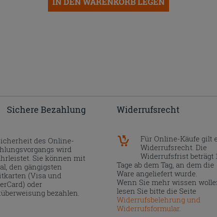
IN DEN WARENKORB LEGEN
Sichere Bezahlung
Widerrufsrecht
Für Online-Käufe gilt 
Sicherheit des Online-
Widerrufsrecht. Die
hlungsvorgangs wird
Widerrufsfrist beträgt 
hrleistet. Sie können mit
Tage ab dem Tag, an dem die
al, den gängigsten
Ware angeliefert wurde.
itkarten (Visa und
Wenn Sie mehr wissen wolle
erCard) oder
lesen Sie bitte die Seite
überweisung bezahlen.
Widerrufsbelehrung und
Widerrufsformular
.