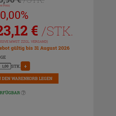
er Preis)
20,00%
23,12
€
/STK.
USIVE MWST. ZZGL.
VERSAND
)
bot gültig bis 31 August 2026
GE
+
STK.
N DEN WARENKORB LEGEN
RFÜGBAR