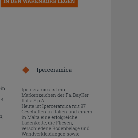
IN DEN WARENKORB LEGEN
Iperceramica
ein
Iperceramica ist ein
Markenzeichen der Fa. BayKer
14
Italia S.p.A..
Heute ist Iperceramica mit 87
Geschäften in Italien und einem
n,
in Malta eine erfolgreiche
Ladenkette, die Fliesen,
verschiedene Bodenbeläge und
Wandverkleidungen sowie