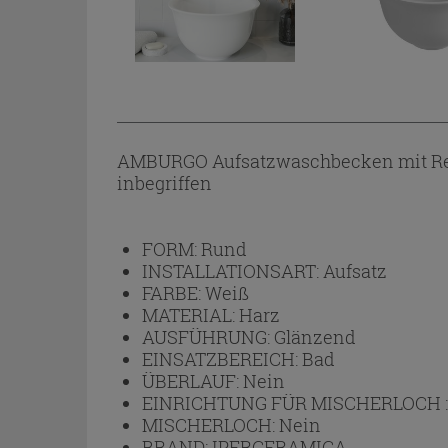
AMBURGO Aufsatzwaschbecken mit Retr
inbegriffen
FORM:
Rund
INSTALLATIONSART:
Aufsatz
FARBE:
Weiß
MATERIAL:
Harz
AUSFÜHRUNG:
Glänzend
EINSATZBEREICH:
Bad
ÜBERLAUF:
Nein
EINRICHTUNG FÜR MISCHERLOCH 
MISCHERLOCH:
Nein
BRAND:
IPERCERAMICA