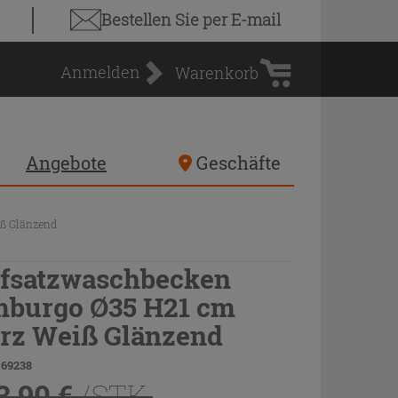
Warenkorb
Bestellen Sie
per E-mail
Anmelden
Warenkorb
Angebote
Geschäfte
ß Glänzend
fsatzwaschbecken
burgo Ø35 H21 cm
rz Weiß Glänzend
 69238
3,90 €
/STK.