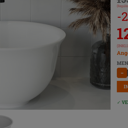
(Regulär
-
1
(INKL
Ange
MEN
−
I
VE