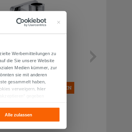
WASSERHAHN ZUR MONTAGE
zielte Werbemitteilungen zu
UNTER DEM WASCHBECKEN
 auf die Sie unsere Website
QUADRATISCH CHROM
Sozialen Medien kümmer, zur
14,90 €
önnten sie mit anderen
/STK.
enste gesammelt haben,
IN DEN WARENKORB LEGEN
ookies verweigern,
hier
 akzeptieren“ gegeben
llation der technischen
Alle zulassen