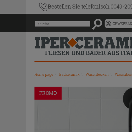
Bestellen Sie
telefonisch 0049-20
Menü
Suche
GEWERBLIC
für
vorgeschlagenen
Siteinhalt
und
Suchprotokoll
Home page
\
Badkeramik
\
Waschbecken
\
Waschbeck
PROMO