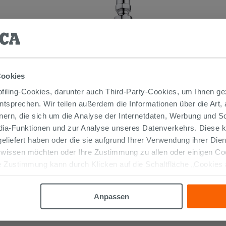
Cookies
WASSERHAHN ZUR MONTAGE
iling-Cookies, darunter auch Third-Party-Cookies, um Ihnen ge
UNTER DEM WASCHBECKEN MIT
entsprechen. Wir teilen außerdem die Informationen über die Art,
FILTER UND GELENK CHROM
nern, die sich um die Analyse der Internetdaten, Werbung und 
12,90 €
edia-Funktionen und zur Analyse unseres Datenverkehrs. Diese k
/STK.
 geliefert haben oder die sie aufgrund Ihrer Verwendung ihrer Di
IN DEN WARENKORB LEGEN
 wissen möchten oder Ihre Zustimmung zu allen oder einigen C
 Zustimmung kann durch Klicken auf die Schaltfläche „Cookies
altfläche "X" klicken, können Sie das Surfen erst nach der Insta
Anpassen