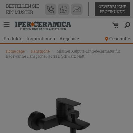
BESTELLEN SIE
GEWERBLICHE
PROFIKUNDE
EIN MUSTER
Produkte
Inspirationen
Angebote
Geschäfte
Home page
\
Hansgrohe
\
Mischer Aufputz-Einhebelarmatur für
Badewanne Hansgrohe Rebris E Schwarz Matt