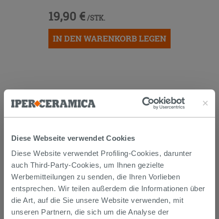
19,90 €
/STK.
IN DEN WARENKORB LEGEN
Diese Webseite verwendet Cookies
Versand
Diese Website verwendet Profiling-Cookies, darunter
auch Third-Party-Cookies, um Ihnen gezielte
Werbemitteilungen zu senden, die Ihren Vorlieben
Die Waren werden normalerweise innerhalb von 15
Werktagen ab der Auftragsbestätigung zum Versand
entsprechen. Wir teilen außerdem die Informationen über
gebracht.
die Art, auf die Sie unsere Website verwenden, mit
Musterstücke werden normalerweise innerhalb von
unseren Partnern, die sich um die Analyse der
Tagen geliefert.