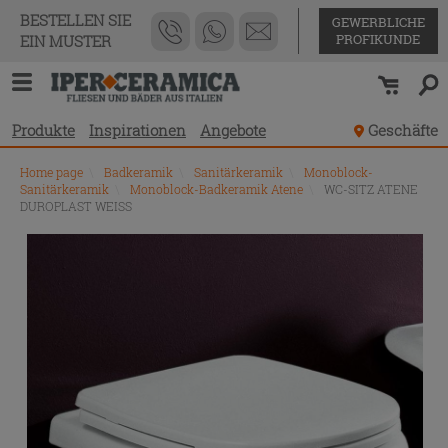
BESTELLEN SIE
GEWERBLICHE
PROFIKUNDE
EIN MUSTER
Produkte
Inspirationen
Angebote
Geschäfte
Home page
\
Badkeramik
\
Sanitärkeramik
\
Monoblock-
Sanitärkeramik
\
Monoblock-Badkeramik Atene
\
WC-SITZ ATENE
DUROPLAST WEISS