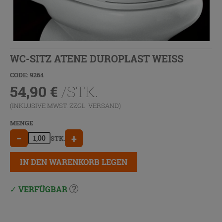
WC-SITZ ATENE DUROPLAST WEISS
CODE: 9264
54,90
€
/STK.
(INKLUSIVE MWST. ZZGL.
VERSAND
)
MENGE
−
+
STK.
IN DEN WARENKORB LEGEN
VERFÜGBAR