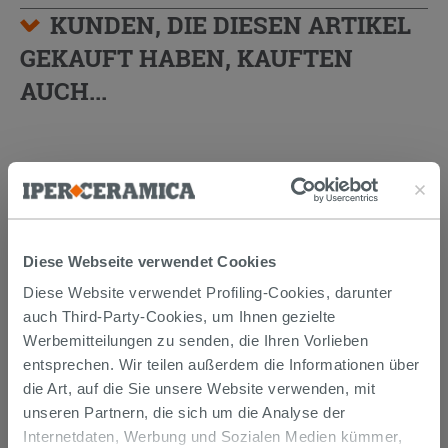
KUNDEN, DIE DIESEN ARTIKEL
GEKAUFT HABEN, KAUFTEN
AUCH...
Diese Webseite verwendet Cookies
Diese Website verwendet Profiling-Cookies, darunter
auch Third-Party-Cookies, um Ihnen gezielte
Werbemitteilungen zu senden, die Ihren Vorlieben
entsprechen. Wir teilen außerdem die Informationen über
Mehrzweckkleber Weiss 25 kg -
Kerakoll H40 No Limits
die Art, auf die Sie unsere Website verwenden, mit
unseren Partnern, die sich um die Analyse der
26,99 €
Internetdaten, Werbung und Sozialen Medien kümmer,
/STK.