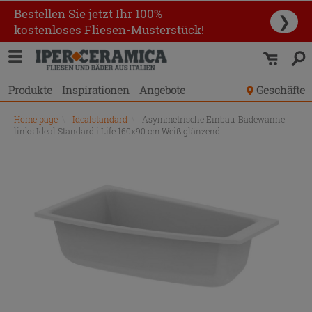
Bestellen Sie jetzt Ihr 100%
❯
kostenloses Fliesen-Musterstück!
Produkte
Inspirationen
Angebote
Geschäfte
Home page
\
Idealstandard
\
Asymmetrische Einbau-Badewanne
links Ideal Standard i.Life 160x90 cm Weiß glänzend