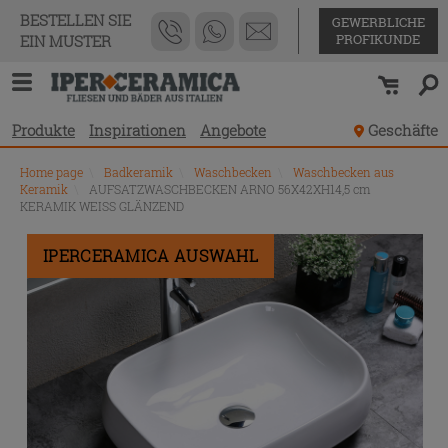
BESTELLEN SIE
GEWERBLICHE
PROFIKUNDE
EIN MUSTER
Produkte
Inspirationen
Angebote
Geschäfte
Home page
\
Badkeramik
\
Waschbecken
\
Waschbecken aus
Keramik
\
AUFSATZWASCHBECKEN ARNO 56X42XH14,5 cm
KERAMIK WEISS GLÄNZEND
IPERCERAMICA AUSWAHL