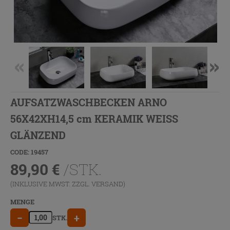
AUFSATZWASCHBECKEN ARNO
56X42XH14,5 cm KERAMIK WEISS
GLÄNZEND
CODE: 19457
89,90
€
/STK.
(INKLUSIVE MWST. ZZGL.
VERSAND
)
MENGE
−
+
STK.