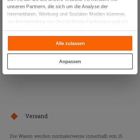
unseren Partnern, die sich um die Analyse der
KURVENPAAR ZUR MONTAGE UNTER
Internetdaten, Werbung und Sozialen Medien kümmer,
DEM WASCHBECKEN 45° MESSING
zur Bereitstellung von Social-Media-Funktionen und zur
CHROM
Analyse unseres Datenverkehrs. Diese könnten sie mit
14,90 €
/STK.
anderen Informationen, die Sie ihnen geliefert haben oder
Alle zulassen
die sie aufgrund Ihrer Verwendung ihrer Dienste
IN DEN WARENKORB LEGEN
gesammelt haben, kombinieren. Falls Sie mehr wissen
möchten oder Ihre Zustimmung zu allen oder einigen
Anpassen
Cookies verweigern,
hier klicken
oder „Anpassen“. Die
Zustimmung kann durch Klicken auf die Schaltfläche
„Cookies akzeptieren“ gegeben werden. Wenn Sie auf
die Schaltfläche "X" klicken, können Sie das Surfen erst
nach der Installation der technischen Cookies fortsetzen.
Versand
Die Waren werden normalerweise innerhalb von 15