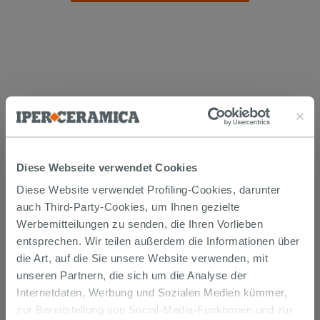
Versand
Diese Webseite verwendet Cookies
Diese Website verwendet Profiling-Cookies, darunter
Die Waren werden normalerweise innerhalb von 15
Werktagen ab der Auftragsbestätigung zum Versand
auch Third-Party-Cookies, um Ihnen gezielte
gebracht.
Werbemitteilungen zu senden, die Ihren Vorlieben
Musterstücke werden normalerweise innerhalb von
entsprechen. Wir teilen außerdem die Informationen über
Tagen geliefert.
Der Versand der online gekauften Produkte wird
die Art, auf die Sie unsere Website verwenden, mit
verfolgt und wir rufen Sie an, um das Lieferdatum zu
unseren Partnern, die sich um die Analyse der
vereinbaren. Die Lieferung erfolgt frei Bordsteinkante.
Internetdaten, Werbung und Sozialen Medien kümmer,
Nähere Informationen finden Sie im Abschnitt
Lieferzeiten und -kosten
.
zur Bereitstellung von Social-Media-Funktionen und zur