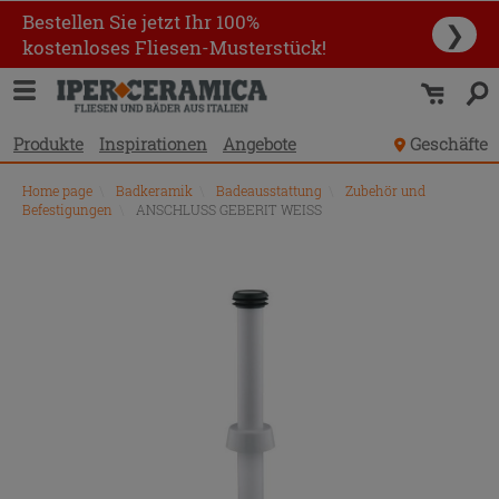
Bestellen Sie jetzt Ihr 100%
❯
kostenloses Fliesen-Musterstück!
Produkte
Inspirationen
Angebote
Geschäfte
Home page
\
Badkeramik
\
Badeausstattung
\
Zubehör und
Befestigungen
\
ANSCHLUSS GEBERIT WEISS