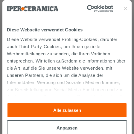
Unterlage für Parkett und Laminat
PE Force 100
Diese Webseite verwendet Cookies
49,99 €
/STK.
Diese Website verwendet Profiling-Cookies, darunter
auch Third-Party-Cookies, um Ihnen gezielte
IN DEN WARENKORB LEGEN
Werbemitteilungen zu senden, die Ihren Vorlieben
entsprechen. Wir teilen außerdem die Informationen über
die Art, auf die Sie unsere Website verwenden, mit
unseren Partnern, die sich um die Analyse der
Internetdaten, Werbung und Sozialen Medien kümmer,
zur Bereitstellung von Social-Media-Funktionen und zur
Analyse unseres Datenverkehrs. Diese könnten sie mit
anderen Informationen, die Sie ihnen geliefert haben oder
Alle zulassen
die sie aufgrund Ihrer Verwendung ihrer Dienste
Versand
gesammelt haben, kombinieren. Falls Sie mehr wissen
möchten oder Ihre Zustimmung zu allen oder einigen
Anpassen
Cookies verweigern,
hier klicken
oder „Anpassen“. Die