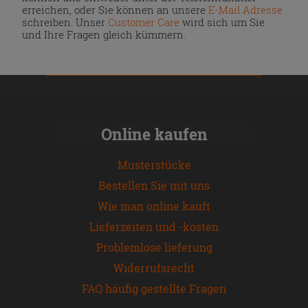
erreichen, oder Sie können an unsere
E-Mail Adresse
schreiben. Unser
Customer Care
wird sich um Sie
und Ihre Fragen gleich kümmern.
Online kaufen
Musterstücke
Bestellen Sie mit uns
Wie man online kauft
Lieferzeiten und -kosten
Problemlose lieferung
Widerrufsrecht
FAQ häufig gestellte Fragen