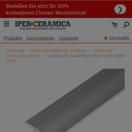
Bestellen Sie jetzt Ihr 100%
❯
kostenloses Fliesen-Musterstück!
Produkte
Inspirationen
Angebote
Geschäfte
Home page
\
Kleber und Zubehör für Verlegung
\
Matten und
Zubehör für Laminat
\
Anpassprofil Global Wood Silber Trs 6,5-9,5mm
2,70m