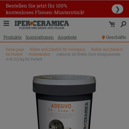
Bestellen Sie jetzt Ihr 100%
❯
kostenloses Fliesen-Musterstück!
Produkte
Inspirationen
Angebote
Geschäfte
Home page
\
Kleber und Zubehör für Verlegung
\
Kleber und Zubehör
für Parkett
\
Parkettkleber
\
Adesiver 2K Kleber Zwei-Komponenten
A+B 12,5 kg für Parkett