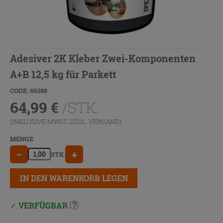
Adesiver 2K Kleber Zwei-Komponenten
A+B 12,5 kg für Parkett
CODE: 69388
64,99
€
/STK.
(INKLUSIVE MWST. ZZGL.
VERSAND
)
MENGE
−
+
STK.
IN DEN WARENKORB LEGEN
VERFÜGBAR