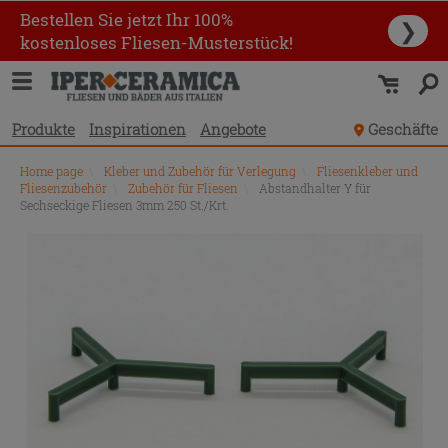
Bestellen Sie jetzt Ihr 100%
❯
kostenloses Fliesen-Musterstück!
Produkte
Inspirationen
Angebote
Geschäfte
Home page
\
Kleber und Zubehör für Verlegung
\
Fliesenkleber und
Fliesenzubehör
\
Zubehör für Fliesen
\
Abstandhalter Y für
Sechseckige Fliesen 3mm 250 St./Krt.