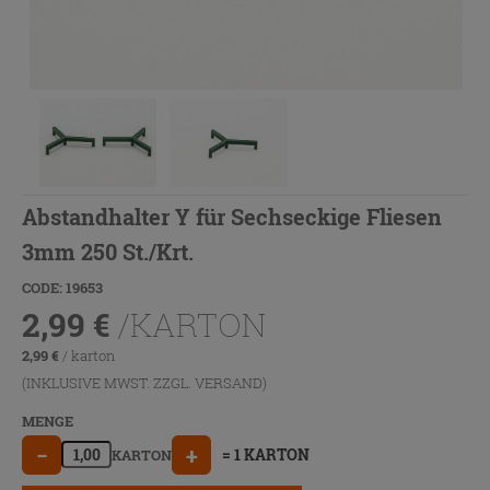
Abstandhalter Y für Sechseckige Fliesen
3mm 250 St./Krt.
CODE: 19653
2,99
€
/KARTON
2,99
€
/ karton
(INKLUSIVE MWST. ZZGL.
VERSAND
)
MENGE
−
+
= 1 KARTON
KARTON