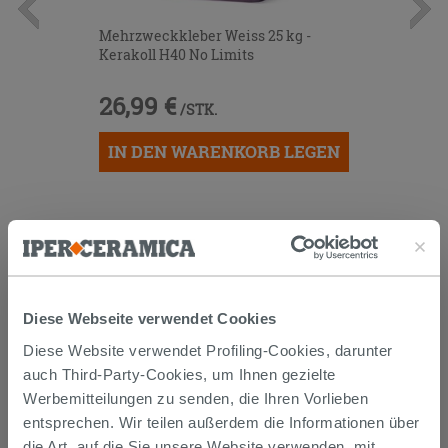
Mehrzweckkleber Weiss 25 kg -
Kerakoll H40 No Limits
26,99 €
/STK.
IN DEN WARENKORB LEGEN
Diese Webseite verwendet Cookies
Diese Website verwendet Profiling-Cookies, darunter
Versand
auch Third-Party-Cookies, um Ihnen gezielte
Werbemitteilungen zu senden, die Ihren Vorlieben
entsprechen. Wir teilen außerdem die Informationen über
Die Waren werden normalerweise innerhalb von 15
die Art, auf die Sie unsere Website verwenden, mit