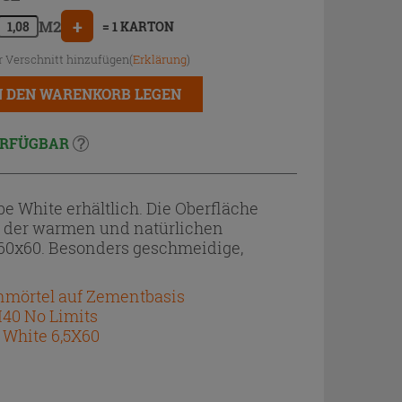
+
M2
= 1 KARTON
r Verschnitt hinzufügen(
Erklärung
)
N DEN WARENKORB LEGEN
RFÜGBAR
e White erhältlich. Die Oberfläche
n der warmen und natürlichen
 60x60. Besonders geschmeidige,
enmörtel auf Zementbasis
H40 No Limits
 White 6,5X60