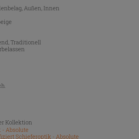
denbelag, Außen, Innen
beige
end, Traditionell
rbelassen
ch.
r Kollektion
 - Absolute
ziert Schieferoptik - Absolute