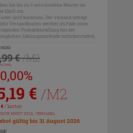
llen Sie bis zu 3 verschiedene Muster im
t 10x10 cm.
uster sind kostenlos, Der Versand beträgt
 (die Versandkosten werden im Falle einer
olgenden Produktbestellung mit der
ünglichen Zahlungsmethode zurückerstattet).
 16232
,99 €
/M2
er Preis)
20,00%
5,19
€
/M2
1
€
/ karton
USIVE MWST. ZZGL.
VERSAND
)
bot gültig bis 31 August 2026
GE