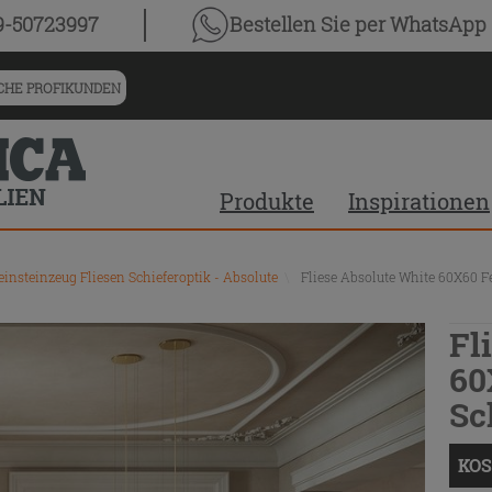
9-50723997
Bestellen Sie
per WhatsApp
HE PROFIKUNDEN
Produkte
Inspirationen
einsteinzeug Fliesen Schieferoptik - Absolute
\
Fliese Absolute White 60X60 F
Fl
60
Sc
KOS