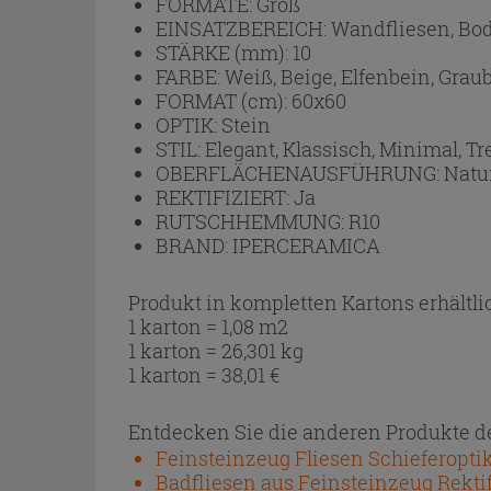
FORMATE:
Groß
EINSATZBEREICH:
Wandfliesen, Bo
STÄRKE (mm):
10
FARBE:
Weiß, Beige, Elfenbein, Grau
FORMAT (cm):
60x60
OPTIK:
Stein
STIL:
Elegant, Klassisch, Minimal, Tr
OBERFLÄCHENAUSFÜHRUNG:
Natu
REKTIFIZIERT:
Ja
RUTSCHHEMMUNG:
R10
BRAND:
IPERCERAMICA
Produkt in kompletten Kartons erhältli
1 karton = 1,08 m2
1 karton = 26,301 kg
1 karton =
38,01
€
Entdecken Sie die anderen Produkte de
Feinsteinzeug Fliesen Schieferoptik
Badfliesen aus Feinsteinzeug Rektifi