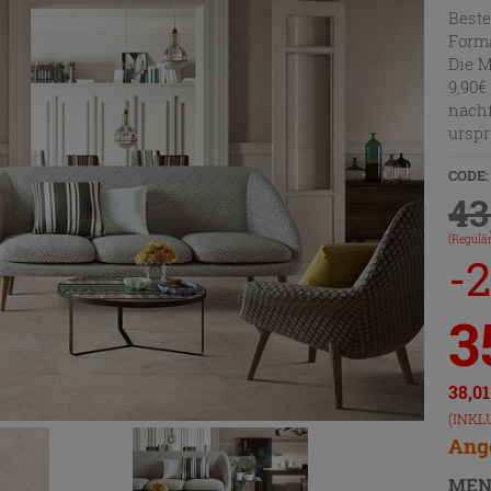
Beste
Forma
Die M
9,90€
nachf
urspr
CODE:
43
(Regulär
-
3
38,0
(INKL
Ange
MEN