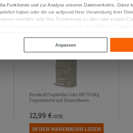
edia-Funktionen und zur Analyse unseres Datenverkehrs. Diese k
 AUCH…
 geliefert haben oder die sie aufgrund Ihrer Verwendung ihrer Di
 wissen möchten oder Ihre Zustimmung zu allen oder einigen C
 Zustimmung kann durch Klicken auf die Schaltfläche „Cookies
altfläche "X" klicken, können Sie das Surfen erst nach der Insta
Anpassen
Kerakoll Fugabella Color KK 79 3Kg
Fugenmörtel auf Zementbasis
12,99 €
/STK.
IN DEN WARENKORB LEGEN