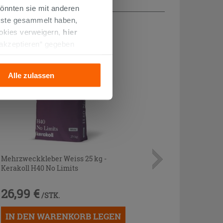
önnten sie mit anderen
enste gesammelt haben,
ookies verweigern,
hier
 akzeptieren“ gegeben
llation der technischen
Alle zulassen
Mehrzweckkleber Weiss 25 kg -
Kerakoll H40 No Limits
26,99 €
/STK.
IN DEN WARENKORB LEGEN