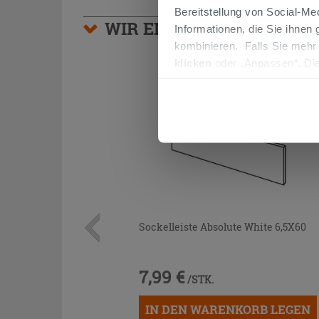
Bereitstellung von Social-M
WIR EMPFEHLEN IHNEN
Informationen, die Sie ihnen
kombinieren. Falls Sie mehr
klicken
oder „Anpassen“. Die
werden. Wenn Sie auf die Sch
Cookies fortsetzen.
Sockelleiste Absolute White 6,5X60
7,99 €
/STK.
IN DEN WARENKORB LEGEN