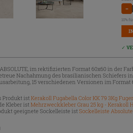
−
10% fü
I
VE
 ABSOLUTE, im rektifizierten Format 60x60 in der Farb
getreue Nachahmung des brasilianischen Schiefers i
Ausarbeitung, 15 verschiedenen Versionen im Format
 Produkt ist
Kerakoll Fugabella Color KK 79 3Kg Fug
e Kleber ist
Mehrzweckkleber Grau 25 kg - Kerakoll 
dukt geeignete Sockelleiste ist
Sockelleiste Absolute
g