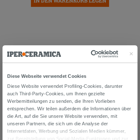
IN DEN WARENKORB LEGEN
Versand
Diese Webseite verwendet Cookies
Diese Website verwendet Profiling-Cookies, darunter
Die Waren werden normalerweise innerhalb von 15
auch Third-Party-Cookies, um Ihnen gezielte
Werktagen ab der Auftragsbestätigung zum Versand
gebracht.
Werbemitteilungen zu senden, die Ihren Vorlieben
Musterstücke werden normalerweise innerhalb von
entsprechen. Wir teilen außerdem die Informationen über
Tagen geliefert.
die Art, auf die Sie unsere Website verwenden, mit
Der Versand der online gekauften Produkte wird
verfolgt und wir rufen Sie an, um das Lieferdatum zu
unseren Partnern, die sich um die Analyse der
vereinbaren. Die Lieferung erfolgt frei Bordsteinkante.
Internetdaten, Werbung und Sozialen Medien kümmer,
Nähere Informationen finden Sie im Abschnitt
zur Bereitstellung von Social-Media-Funktionen und zur