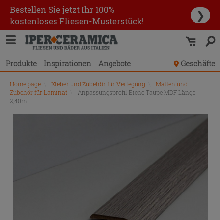
Bestellen Sie jetzt Ihr 100%
❯
kostenloses Fliesen-Musterstück!
Produkte
Inspirationen
Angebote
Geschäfte
Home page
\
Kleber und Zubehör für Verlegung
\
Matten und
Zubehör für Laminat
\
Anpassungsprofil Eiche Taupe MDF Länge
2,40m