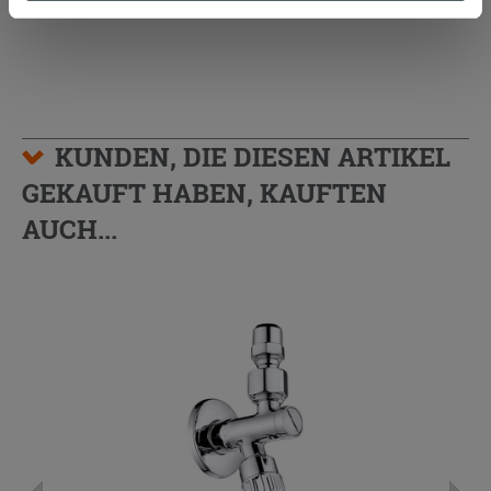
Zustimmung kann durch Klicken auf die Schaltfläche
„Cookies akzeptieren“ gegeben werden. Wenn Sie auf
die Schaltfläche "X" klicken, können Sie das Surfen erst
nach der Installation der technischen Cookies fortsetzen.
KUNDEN, DIE DIESEN ARTIKEL
GEKAUFT HABEN, KAUFTEN
AUCH...