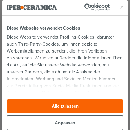
AUCH…
Diese Webseite verwendet Cookies
Diese Website verwendet Profiling-Cookies, darunter
auch Third-Party-Cookies, um Ihnen gezielte
Werbemitteilungen zu senden, die Ihren Vorlieben
entsprechen. Wir teilen außerdem die Informationen über
die Art, auf die Sie unsere Website verwenden, mit
unseren Partnern, die sich um die Analyse der
Internetdaten, Werbung und Sozialen Medien kümmer,
Kerakoll Fugabella Color KK 2 3Kg
zur Bereitstellung von Social-Media-Funktionen und zur
Fugenmörtel auf Zementbasis
Analyse unseres Datenverkehrs. Diese könnten sie mit
anderen Informationen, die Sie ihnen geliefert haben oder
12,99 €
/STK.
Alle zulassen
die sie aufgrund Ihrer Verwendung ihrer Dienste
gesammelt haben, kombinieren. Falls Sie mehr wissen
IN DEN WARENKORB LEGEN
möchten oder Ihre Zustimmung zu allen oder einigen
Anpassen
Cookies verweigern,
hier klicken
oder „Anpassen“. Die