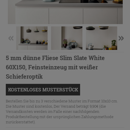
5 mm dünne Fliese Slim Slate White
60X150, Feinsteinzeug mit weißer
Schieferoptik
KOSTENLOSES MUSTERSTÜCK
Bestellen Sie bis zu 3 verschiedene Muster im Format 10x10 cm.
Die Muster sind kostenlos, Der Versand beträgt 9,90€ (die
Versandkosten werden im Falle einer nachfolgenden
Produktbestellung mit der ursprünglichen Zahlungsmethode
zurückerstattet).