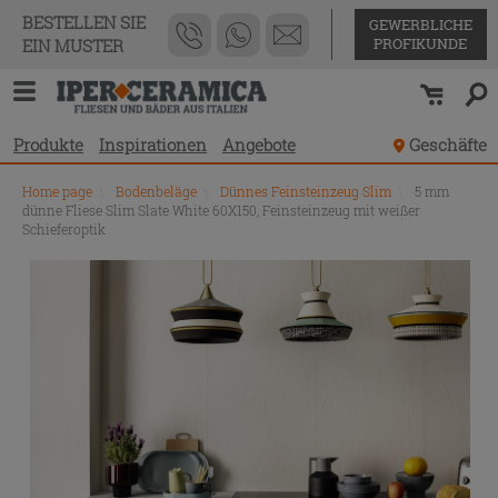
BESTELLEN SIE
GEWERBLICHE
PROFIKUNDE
EIN MUSTER
Produkte
Inspirationen
Angebote
Geschäfte
Home page
\
Bodenbeläge
\
Dünnes Feinsteinzeug Slim
\
5 mm
dünne Fliese Slim Slate White 60X150, Feinsteinzeug mit weißer
Schieferoptik