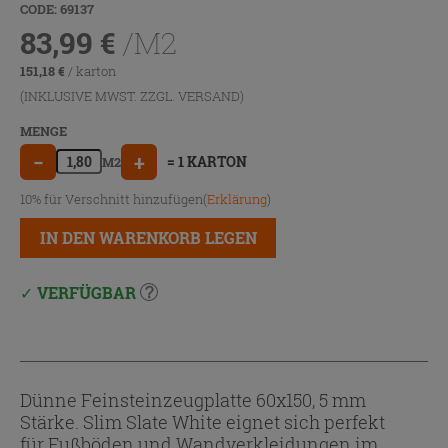
CODE: 69137
83,99
€
/M2
151,18
€
/ karton
(INKLUSIVE MWST. ZZGL.
VERSAND
)
MENGE
−
+
= 1 KARTON
M2
10% für Verschnitt hinzufügen(
Erklärung
)
IN DEN WARENKORB LEGEN
VERFÜGBAR
Dünne Feinsteinzeugplatte 60x150, 5 mm
Stärke. Slim Slate White eignet sich perfekt
für Fußböden und Wandverkleidungen im