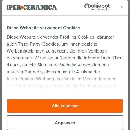
AUCH…
Diese Webseite verwendet Cookies
Diese Website verwendet Profiling-Cookies, darunter
auch Third-Party-Cookies, um Ihnen gezielte
Werbemitteilungen zu senden, die Ihren Vorlieben
entsprechen. Wir teilen außerdem die Informationen über
die Art, auf die Sie unsere Website verwenden, mit
unseren Partnern, die sich um die Analyse der
Internetdaten, Werbung und Sozialen Medien kümmer,
Kerakoll Fugabella Color KK 158 3Kg
zur Bereitstellung von Social-Media-Funktionen und zur
Fugenmörtel auf Zementbasis
Analyse unseres Datenverkehrs. Diese könnten sie mit
anderen Informationen, die Sie ihnen geliefert haben oder
15,99 €
/STK.
Alle zulassen
die sie aufgrund Ihrer Verwendung ihrer Dienste
gesammelt haben, kombinieren. Falls Sie mehr wissen
IN DEN WARENKORB LEGEN
möchten oder Ihre Zustimmung zu allen oder einigen
Anpassen
Cookies verweigern,
hier klicken
oder „Anpassen“. Die