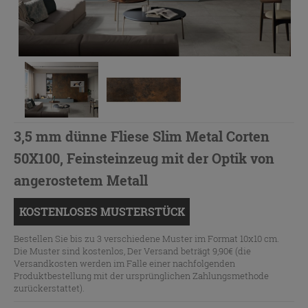
3,5 mm dünne Fliese Slim Metal Corten
50X100, Feinsteinzeug mit der Optik von
angerostetem Metall
KOSTENLOSES MUSTERSTÜCK
Bestellen Sie bis zu 3 verschiedene Muster im Format 10x10 cm.
Die Muster sind kostenlos, Der Versand beträgt 9,90€ (die
Versandkosten werden im Falle einer nachfolgenden
Produktbestellung mit der ursprünglichen Zahlungsmethode
zurückerstattet).