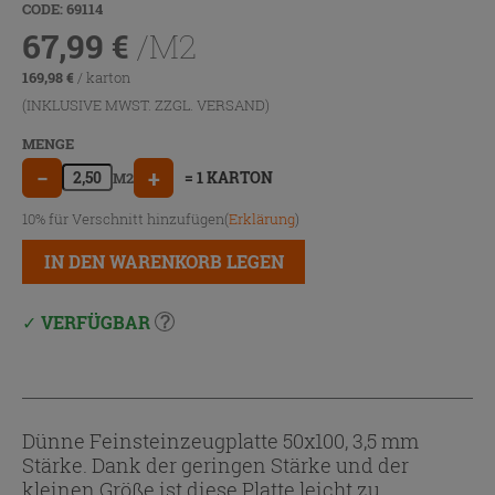
CODE: 69114
67,99
€
/M2
169,98
€
/ karton
(INKLUSIVE MWST. ZZGL.
VERSAND
)
MENGE
−
+
= 1 KARTON
M2
10% für Verschnitt hinzufügen(
Erklärung
)
IN DEN WARENKORB LEGEN
VERFÜGBAR
Dünne Feinsteinzeugplatte 50x100, 3,5 mm
Stärke. Dank der geringen Stärke und der
kleinen Größe ist diese Platte leicht zu