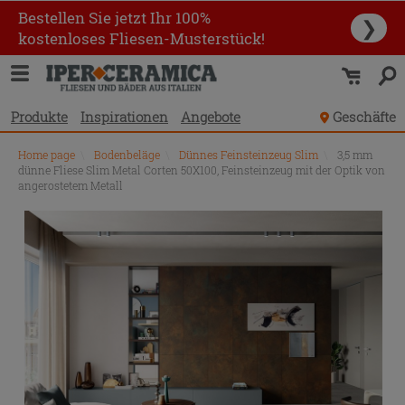
Bestellen Sie jetzt Ihr 100%
❯
kostenloses Fliesen-Musterstück!
Produkte
Inspirationen
Angebote
Geschäfte
Home page
\
Bodenbeläge
\
Dünnes Feinsteinzeug Slim
\
3,5 mm
dünne Fliese Slim Metal Corten 50X100, Feinsteinzeug mit der Optik von
angerostetem Metall