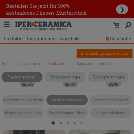
Bestellen Sie jetzt Ihr 100%
❯
kostenloses Fliesen-Musterstück!
Produkte
Inspirationen
Angebote
Geschäfte
Ihre Lieblingsimpressionen
Home
\
Inspirationen
\
Badezimmer
\
Badezimmer mit Dusche
Badezimmer
Wohnzimmer
Schlafzimmer
443
221
56
Badezimmer mit Badewanne
Badezimmer mit Dusche
Badezimmer mit Mosaik
Beige Badezimmer Fliesen
Blaue Badezimmer Fliesen
farbiges Badezimmer