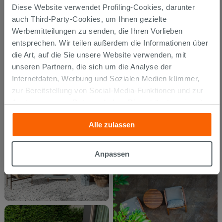
Diese Website verwendet Profiling-Cookies, darunter
auch Third-Party-Cookies, um Ihnen gezielte
Werbemitteilungen zu senden, die Ihren Vorlieben
entsprechen. Wir teilen außerdem die Informationen über
die Art, auf die Sie unsere Website verwenden, mit
unseren Partnern, die sich um die Analyse der
Internetdaten, Werbung und Sozialen Medien kümmer,
zur Bereitstellung von Social-Media-Funktionen und zur
Analyse unseres Datenverkehrs. Diese könnten sie mit
anderen Informationen, die Sie ihnen geliefert haben oder
Alle zulassen
die sie aufgrund Ihrer Verwendung ihrer Dienste
gesammelt haben, kombinieren. Falls Sie mehr wissen
möchten oder Ihre Zustimmung zu allen oder einigen
Anpassen
Cookies verweigern,
hier klicken
oder „Anpassen“. Die
Zustimmung kann durch Klicken auf die Schaltfläche
„Cookies akzeptieren“ gegeben werden. Wenn Sie auf
die Schaltfläche "X" klicken, können Sie das Surfen erst
nach der Installation der technischen Cookies fortsetzen.