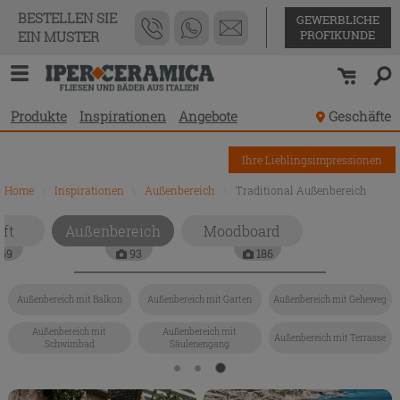
BESTELLEN SIE
GEWERBLICHE
PROFIKUNDE
EIN MUSTER
Produkte
Inspirationen
Angebote
Geschäfte
Ihre Lieblingsimpressionen
Home
\
Inspirationen
\
Außenbereich
\
Traditional Außenbereich
ft
Außenbereich
Moodboard
69
93
186
Außenbereich mit Balkon
Außenbereich mit Garten
Außenbereich mit Geheweg
Außenbereich mit
Außenbereich mit
Außenbereich mit Terrasse
Schwimbad
Säulenengang