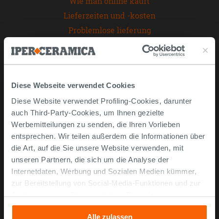
Wie man online kauft
Lieferzeiten und -kosten
Problemlose lieferung
Widerrufsrecht
FAQ häufig gestellte Fragen
Unternehmen
Diese Webseite verwendet Cookies
Diese Website verwendet Profiling-Cookies, darunter
Über uns
auch Third-Party-Cookies, um Ihnen gezielte
Kontaktieren Sie uns
Werbemitteilungen zu senden, die Ihren Vorlieben
Impressum
entsprechen. Wir teilen außerdem die Informationen über
die Art, auf die Sie unsere Website verwenden, mit
Entwerfen Sie Ihr 3D-Badezimmer
unseren Partnern, die sich um die Analyse der
Entdecken Sie andere Kategorien
Internetdaten, Werbung und Sozialen Medien kümmer,
zur Bereitstellung von Social-Media-Funktionen und zur
Analyse unseres Datenverkehrs. Diese könnten sie mit
anderen Informationen, die Sie ihnen geliefert haben oder
Alle zulassen
die sie aufgrund Ihrer Verwendung ihrer Dienste