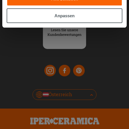
gesammelt haben, kombinieren. Falls Sie mehr wissen
möchten oder Ihre Zustimmung zu allen oder einigen
Anpassen
Cookies verweigern,
hier klicken
oder „Anpassen“. Die
Zustimmung kann durch Klicken auf die Schaltfläche
„Cookies akzeptieren“ gegeben werden. Wenn Sie auf
die Schaltfläche "X" klicken, können Sie das Surfen erst
nach der Installation der technischen Cookies fortsetzen.
Österreich