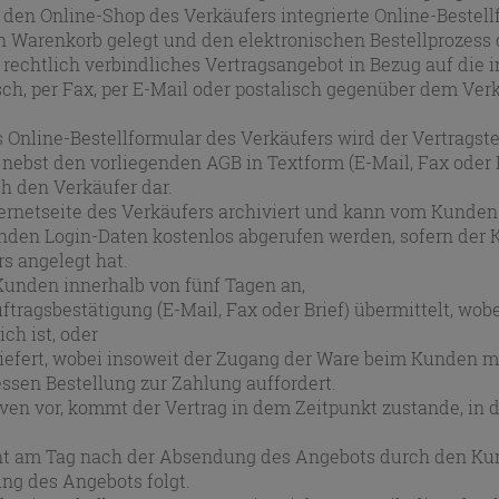
n den Online-Shop des Verkäufers integrierte Online-Bestel
n Warenkorb gelegt und den elektronischen Bestellprozess 
 rechtlich verbindliches Vertragsangebot in Bezug auf die
h, per Fax, per E-Mail oder postalisch gegenüber dem Verk
s Online-Bestellformular des Verkäufers wird der Vertrags
bst den vorliegenden AGB in Textform (E-Mail, Fax oder Br
h den Verkäufer dar.
nternetseite des Verkäufers archiviert und kann vom Kunde
den Login-Daten kostenlos abgerufen werden, sofern der 
s angelegt hat.
Kunden innerhalb von fünf Tagen an,
tragsbestätigung (E-Mail, Fax oder Brief) übermittelt, wob
h ist, oder
iefert, wobei insoweit der Zugang der Ware beim Kunden ma
sen Bestellung zur Zahlung auffordert.
ven vor, kommt der Vertrag in dem Zeitpunkt zustande, in 
nt am Tag nach der Absendung des Angebots durch den Ku
ng des Angebots folgt.