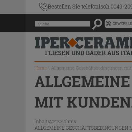
Bestellen Sie
telefonisch 0049-20
Menü
Suche
GEWERBLIC
für
vorgeschlagenen
Siteinhalt
und
Suchprotokoll
Home
\
Allgemeine Geschäftsbedingungen mi
ALLGEMEINE
MIT KUNDEN
Inhaltsverzeichnis
ALLGEMEINE GESCHÄFTSBEDINGUNGEN 