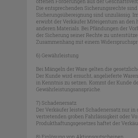
offenen Forderungen aus der Geschäftsverb
Die entsprechenden Sicherungsrechte sind 
Sicherungsübereignung sind unzulässig. Im
erwirbt der Verkäufer Miteigentum an den 
anderen Materials. Bei Pfändungen der Vor
der Sicherung seiner Rechte zu unterstütz
Zusammenhang mit einem Widerspruchspro
6) Gewährleistung
Bei Mängeln der Ware gelten die gesetzlic
Der Kunde wird ersucht, angelieferte Ware
in Kenntnis zu setzen. Kommt der Kunde dem
Gewährleistungsansprüche.
7) Schadenersatz
Der Verkäufer leistet Schadenersatz nur in
vertretenden groben Fahrlässigkeit oder V
Produkthaftungsgesetzes haftet der Verkäu
8) Einlösung von Aktionsgutscheinen