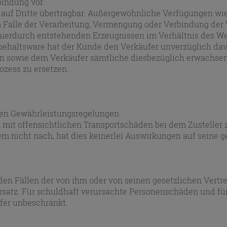
indung vor.
auf Dritte übertragbar. Außergewöhnliche Verfügungen wie
 Falle der Verarbeitung, Vermengung oder Verbindung der
hierdurch entstehenden Erzeugnissen im Verhältnis des W
behaltsware hat der Kunde den Verkäufer unverzüglich dav
en sowie dem Verkäufer sämtliche diesbezüglich erwachse
zess zu ersetzen.
hen Gewährleistungsregelungen.
n mit offensichtlichen Transportschäden bei dem Zusteller
 nicht nach, hat dies keinerlei Auswirkungen auf seine ge
 den Fällen der von ihm oder von seinen gesetzlichen Vertre
orsatz. Für schuldhaft verursachte Personenschäden und f
fer unbeschränkt.