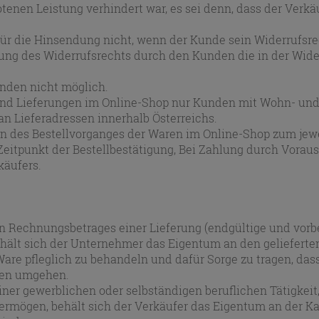
nen Leistung verhindert war, es sei denn, dass der Verkä
n für die Hinsendung nicht, wenn der Kunde sein Widerrufsr
ng des Widerrufsrechts durch den Kunden die in der Wide
ünden nicht möglich.
 und Lieferungen im Online-Shop nur Kunden mit Wohn- und 
n Lieferadressen innerhalb Österreichs.
en des Bestellvorganges der Waren im Online-Shop zum jewe
eitpunkt der Bestellbestätigung, Bei Zahlung durch Voraus
käufers.
en Rechnungsbetrages einer Lieferung (endgültige und vorb
hält sich der Unternehmer das Eigentum an den gelieferten 
Ware pfleglich zu behandeln und dafür Sorge zu tragen, das
aren umgehen.
er gewerblichen oder selbständigen beruflichen Tätigkeit, 
vermögen, behält sich der Verkäufer das Eigentum an der K