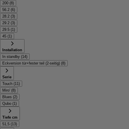
200
(
8
)
56.2
(
6
)
28.2
(
3
)
29.2
(
3
)
29.5
(
1
)
45
(
1
)
Installation
In standby
(
14
)
Eckversion tür+fester teil (2-seitig)
(
8
)
Serie
Touch
(
11
)
Miro'
(
8
)
Blues
(
2
)
Qubo
(
1
)
Tiefe cm
51,5
(
13
)