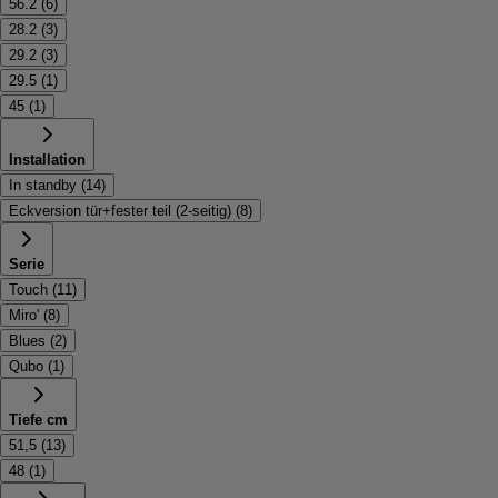
56.2
(
6
)
28.2
(
3
)
29.2
(
3
)
29.5
(
1
)
45
(
1
)
Installation
In standby
(
14
)
Eckversion tür+fester teil (2-seitig)
(
8
)
Serie
Touch
(
11
)
Miro'
(
8
)
Blues
(
2
)
Qubo
(
1
)
Tiefe cm
51,5
(
13
)
48
(
1
)