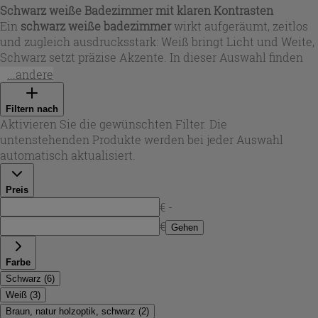
Schwarz weiße Badezimmer mit klaren Kontrasten
Ein
schwarz weiße badezimmer
wirkt aufgeräumt, zeitlos
und zugleich ausdrucksstark: Weiß bringt Licht und Weite,
Schwarz setzt präzise Akzente. In dieser Auswahl finden
Sie Lösungen, die genau diese Balance treffen – von
...andere
glänzend weißen Fronten bis zu mattschwarzen
Oberflächen, kombiniert mit Waschbecken in Weiß oder in
Filtern nach
dunkler Steinoptik. So entsteht ein Look, der sowohl
Aktivieren Sie die gewünschten Filter. Die
minimalistisch als auch wohnlich wirken kann und perfekt
untenstehenden Produkte werden bei jeder Auswahl
zu
modern badezimmer schwarz weiß
passt.
automatisch aktualisiert.
Preis
€ -
€
Gehen
Farbe
Schwarz
(
6
)
Weiß
(
3
)
Braun, natur holzoptik, schwarz
(
2
)