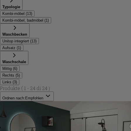
Typologie
Kombi-möbel
(
13
)
Kombi-möbel, badmöbel
(
1
)
Waschbecken
Unitop integriert
(
13
)
Aufsatz
(
1
)
Waschschale
Mittig
(
6
)
Rechts
(
5
)
Links
(
3
)
Produkte
( 1 - 24 di 24 )
Ordnen nach:
Empfohlen