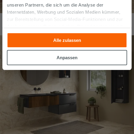
unseren Partnern, die sich um die Analyse der
Internetdaten, Werbung und Sozialen Medien kümmer,
Badmöbel TOUCH 160 cm 2 Schubladen Phoenix Schwarz Matt
zur Bereitstellung von Social-Media-Funktionen und zur
und Waschbecken HIDE Rechts Weiss Glänzend
Analyse unseres Datenverkehrs. Diese könnten sie mit
1.464,30
€
/
stk
anderen Informationen, die Sie ihnen geliefert haben oder
Alle zulassen
die sie aufgrund Ihrer Verwendung ihrer Dienste
gesammelt haben, kombinieren. Falls Sie mehr wissen
möchten oder Ihre Zustimmung zu allen oder einigen
Anpassen
Cookies verweigern,
hier klicken
oder „Anpassen“. Die
Zustimmung kann durch Klicken auf die Schaltfläche
„Cookies akzeptieren“ gegeben werden. Wenn Sie auf
die Schaltfläche "X" klicken, können Sie das Surfen erst
nach der Installation der technischen Cookies fortsetzen.