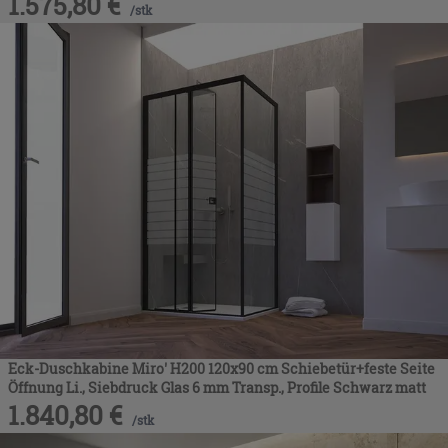
1.575,80
€
/
stk
Eck-Duschkabine Miro' H200 120x90 cm Schiebetür+feste Seite
Öffnung Li., Siebdruck Glas 6 mm Transp., Profile Schwarz matt
1.840,80
€
/
stk