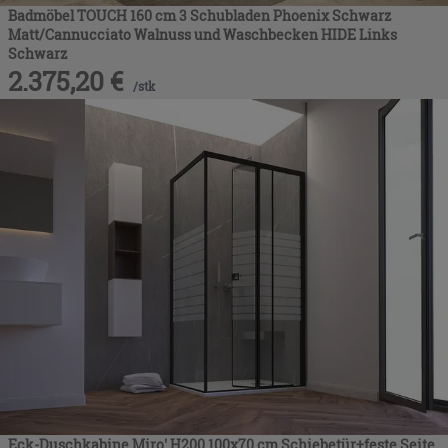
Badmöbel TOUCH 160 cm 3 Schubladen Phoenix Schwarz
Matt/Cannucciato Walnuss und Waschbecken HIDE Links
Schwarz
2.375,20
€
/
stk
Eck-Duschkabine Miro' H200 100x70 cm Schiebetür+feste Seite