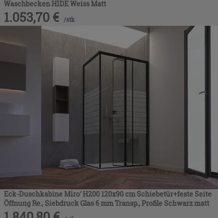
Waschbecken HIDE Weiss Matt
1.053,70
€
/
stk
Eck-Duschkabine Miro' H200 120x90 cm Schiebetür+feste Seite
Öffnung Re., Siebdruck Glas 6 mm Transp., Profile Schwarz matt
1.840,80
€