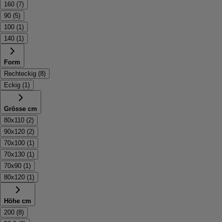
160
(
7
)
90
(
5
)
100
(
1
)
140
(
1
)
Form
Rechteckig
(
8
)
Eckig
(
1
)
Grösse cm
80x110
(
2
)
90x120
(
2
)
70x100
(
1
)
70x130
(
1
)
70x90
(
1
)
80x120
(
1
)
Höhe cm
200
(
8
)