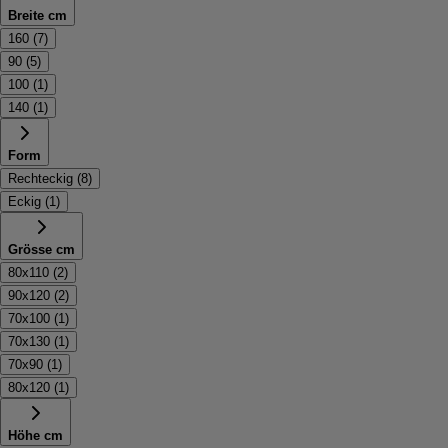
Breite cm
160
(
7
)
90
(
5
)
100
(
1
)
140
(
1
)
Form
Rechteckig
(
8
)
Eckig
(
1
)
Grösse cm
80x110
(
2
)
90x120
(
2
)
70x100
(
1
)
70x130
(
1
)
70x90
(
1
)
80x120
(
1
)
Höhe cm