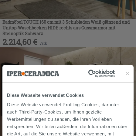
Badmöbel TOUCH 160 cm mit 3 Schubladen Weiß glänzend und
Unitop-Waschbecken HIDE rechts aus Gussmarmor mit
Steinoptik Schwarz
2.214,60
€
/
stk
Diese Webseite verwendet Cookies
Diese Website verwendet Profiling-Cookies, darunter
auch Third-Party-Cookies, um Ihnen gezielte
Werbemitteilungen zu senden, die Ihren Vorlieben
entsprechen. Wir teilen außerdem die Informationen über
die Art, auf die Sie unsere Website verwenden, mit