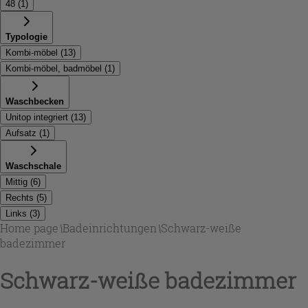
48
(
1
)
Typologie
Kombi-möbel
(
13
)
Kombi-möbel, badmöbel
(
1
)
Waschbecken
Unitop integriert
(
13
)
Aufsatz
(
1
)
Waschschale
Mittig
(
6
)
Rechts
(
5
)
Links
(
3
)
Home page
\
Badeinrichtungen
\
Schwarz-weiße
badezimmer
Schwarz-weiße badezimmer