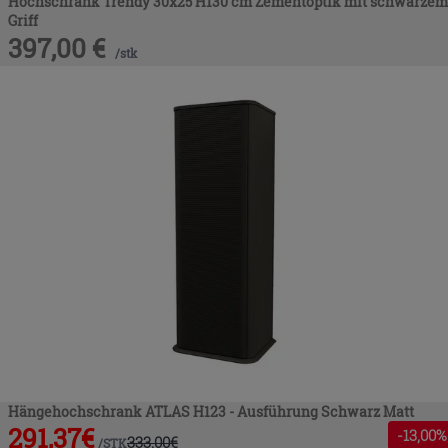
Hochschrank Trendy 30x25 H130 cm Zementoptik mit schwarzem
Griff
397,00
€
/
stk
Hängehochschrank ATLAS H123 - Ausführung Schwarz Matt
291,37
€
-
13
,00%
333,00
€
/
STK