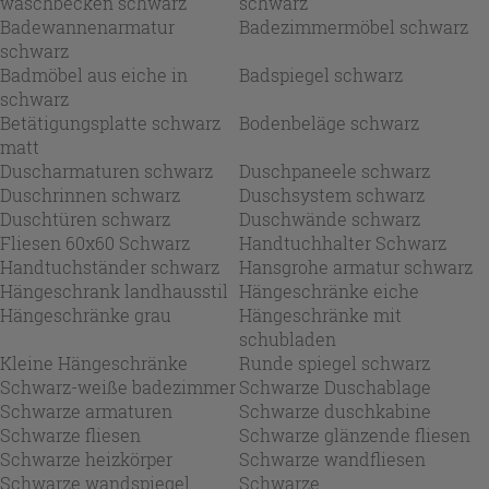
waschbecken schwarz
schwarz
Badewannenarmatur
Badezimmermöbel schwarz
schwarz
Badmöbel aus eiche in
Badspiegel schwarz
schwarz
Betätigungsplatte schwarz
Bodenbeläge schwarz
matt
Duscharmaturen schwarz
Duschpaneele schwarz
Duschrinnen schwarz
Duschsystem schwarz
Duschtüren schwarz
Duschwände schwarz
Fliesen 60x60 Schwarz
Handtuchhalter Schwarz
Handtuchständer schwarz
Hansgrohe armatur schwarz
Hängeschrank landhausstil
Hängeschränke eiche
Hängeschränke grau
Hängeschränke mit
schubladen
Kleine Hängeschränke
Runde spiegel schwarz
Schwarz-weiße badezimmer
Schwarze Duschablage
Schwarze armaturen
Schwarze duschkabine
Schwarze fliesen
Schwarze glänzende fliesen
Schwarze heizkörper
Schwarze wandfliesen
Schwarze wandspiegel
Schwarze