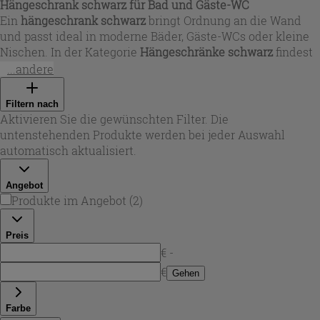
Hängeschrank schwarz für Bad und Gäste-WC
Ein
hängeschrank schwarz
bringt Ordnung an die Wand
und passt ideal in moderne Bäder, Gäste-WCs oder kleine
Nischen. In der Kategorie
Hängeschränke schwarz
findest
du kompakte Würfel-Modelle (ca. 28x28 cm) ebenso wie
...andere
hohe Wandschränke mit viel Stauraum. Matte
Schwarztöne sorgen für eine klare, elegante Optik und
Filtern nach
lassen sich leicht mit hellen Fliesen, Betonlook oder
Aktivieren Sie die gewünschten Filter. Die
Holzdekoren kombinieren – für ein aufgeräumtes
untenstehenden Produkte werden bei jeder Auswahl
Gesamtbild mit Designanspruch.
automatisch aktualisiert.
Angebot
Produkte im Angebot
(
2
)
Preis
€ -
€
Gehen
Farbe