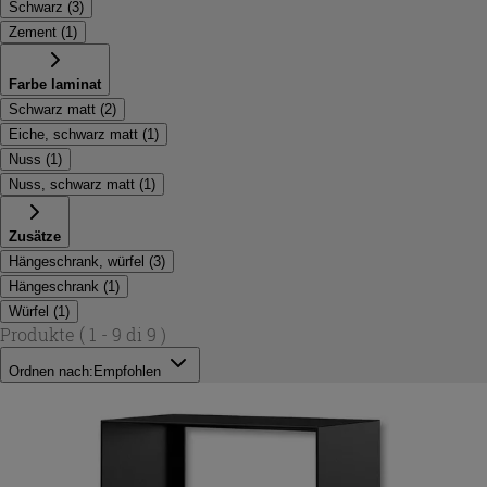
Schwarz
(
3
)
Zement
(
1
)
Farbe laminat
Schwarz matt
(
2
)
Eiche, schwarz matt
(
1
)
Nuss
(
1
)
Nuss, schwarz matt
(
1
)
Zusätze
Hängeschrank, würfel
(
3
)
Hängeschrank
(
1
)
Würfel
(
1
)
Produkte
( 1 - 9 di 9 )
Ordnen nach:
Empfohlen