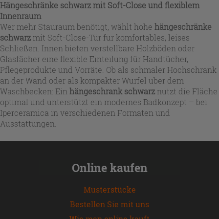
Hängeschränke schwarz mit Soft-Close und flexiblem
Innenraum
Wer mehr Stauraum benötigt, wählt hohe
hängeschränke
schwarz
mit Soft-Close-Tür für komfortables, leises
Schließen. Innen bieten verstellbare Holzböden oder
Glasfächer eine flexible Einteilung für Handtücher,
Pflegeprodukte und Vorräte. Ob als schmaler Hochschrank
an der Wand oder als kompakter Würfel über dem
Waschbecken: Ein
hängeschrank schwarz
nutzt die Fläche
optimal und unterstützt ein modernes Badkonzept – bei
Iperceramica in verschiedenen Formaten und
Ausstattungen.
Online kaufen
Musterstücke
Bestellen Sie mit uns
Wie man online kauft