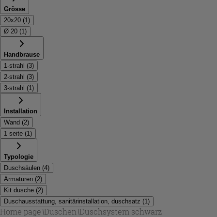
Grösse
20x20
(
1
)
Ø 20
(
1
)
Handbrause
1-strahl
(
3
)
2-strahl
(
3
)
3-strahl
(
1
)
Installation
Wand
(
2
)
1 seite
(
1
)
Typologie
Duschsäulen
(
4
)
Armaturen
(
2
)
Kit dusche
(
2
)
Duschausstattung, sanitärinstallation, duschsatz
(
1
)
Home page
\
Duschen
\
Duschsystem schwarz