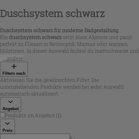
Duschsystem schwarz
Duschsystem schwarz für moderne Badgestaltung
Ein
duschsystem schwarz
setzt klare Akzente und passt
perfekt zu Fliesen in Betonoptik, Marmor oder warmen
Holztönen. In dieser Auswahl findest du mattschwarze und
seidenmatte Oberflächen mit runden oder eckigen Linien
...andere
– von schlanken Duschsäulen bis zu Sets mit
großformatiger Kopfbrause. Viele Ausführungen
Filtern nach
kombinieren Regendusche und Handbrause, damit du
Aktivieren Sie die gewünschten Filter. Die
zwischen entspannendem Regenstrahl und gezieltem
untenstehenden Produkte werden bei jeder Auswahl
Abspülen wechseln kannst. Bei Iperceramica ist das
automatisch aktualisiert.
schwarzes duschsystem
ideal, wenn du Design und
Alltagstauglichkeit in einem Upgrade für die Dusche
Angebot
suchst.
Produkte im Angebot
(
1
)
Preis
€ -