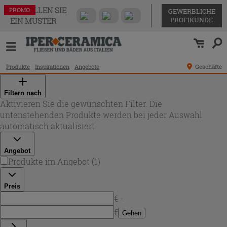
BESTELLEN SIE
PROMO
GEWERBLICHE
PROFIKUNDE
EIN MUSTER
Produkte
Inspirationen
Angebote
Geschäfte
Filtern nach
Aktivieren Sie die gewünschten Filter. Die
untenstehenden Produkte werden bei jeder Auswahl
automatisch aktualisiert.
Angebot
Produkte im Angebot
(
1
)
Preis
€ -
€
Gehen