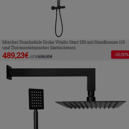
Mischer Duschsäule Grohe Vitalio Start 250 mit Handbrause 110
und Thermostatmischer Mattschwarz
489,23
€
-
30
,00%
698,90
€
/
STK