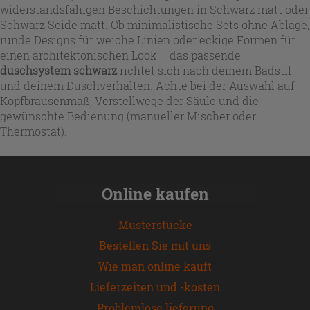
widerstandsfähigen Beschichtungen in Schwarz matt oder
Schwarz Seide matt. Ob minimalistische Sets ohne Ablage,
runde Designs für weiche Linien oder eckige Formen für
einen architektonischen Look – das passende
duschsystem schwarz
richtet sich nach deinem Badstil
und deinem Duschverhalten. Achte bei der Auswahl auf
Kopfbrausenmaß, Verstellwege der Säule und die
gewünschte Bedienung (manueller Mischer oder
Thermostat).
Online kaufen
Musterstücke
Bestellen Sie mit uns
Wie man online kauft
Lieferzeiten und -kosten
Problemlose lieferung