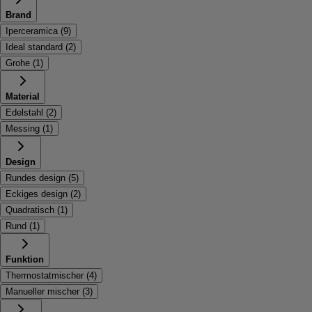
Brand
Iperceramica
(
9
)
Ideal standard
(
2
)
Grohe
(
1
)
Material
Edelstahl
(
2
)
Messing
(
1
)
Design
Rundes design
(
5
)
Eckiges design
(
2
)
Quadratisch
(
1
)
Rund
(
1
)
Funktion
Thermostatmischer
(
4
)
Manueller mischer
(
3
)