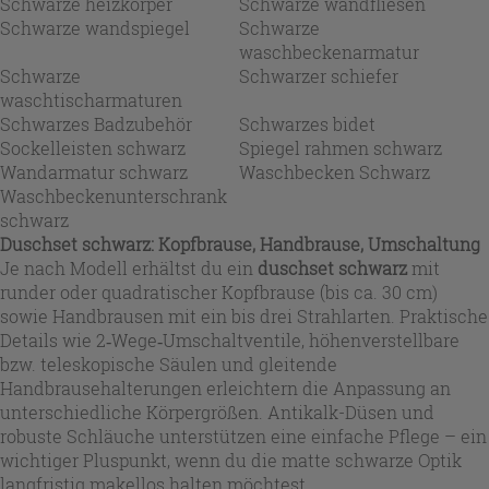
Schwarze heizkörper
Schwarze wandfliesen
Schwarze wandspiegel
Schwarze
waschbeckenarmatur
Schwarze
Schwarzer schiefer
waschtischarmaturen
Schwarzes Badzubehör
Schwarzes bidet
Sockelleisten schwarz
Spiegel rahmen schwarz
Wandarmatur schwarz
Waschbecken Schwarz
Waschbeckenunterschrank
schwarz
Duschset schwarz: Kopfbrause, Handbrause, Umschaltung
Je nach Modell erhältst du ein
duschset schwarz
mit
runder oder quadratischer Kopfbrause (bis ca. 30 cm)
sowie Handbrausen mit ein bis drei Strahlarten. Praktische
Details wie 2‑Wege‑Umschaltventile, höhenverstellbare
bzw. teleskopische Säulen und gleitende
Handbrausehalterungen erleichtern die Anpassung an
unterschiedliche Körpergrößen. Antikalk-Düsen und
robuste Schläuche unterstützen eine einfache Pflege – ein
wichtiger Pluspunkt, wenn du die matte schwarze Optik
langfristig makellos halten möchtest.