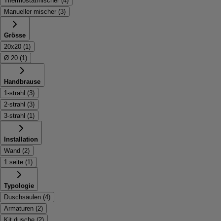
Thermostatmischer
(
4
)
Manueller mischer
(
3
)
Grösse
20x20
(
1
)
Ø 20
(
1
)
Handbrause
1-strahl
(
3
)
2-strahl
(
3
)
3-strahl
(
1
)
Installation
Wand
(
2
)
1 seite
(
1
)
Typologie
Duschsäulen
(
4
)
Armaturen
(
2
)
Kit dusche
(
2
)