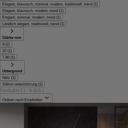
Elegant, klassisch, minimal, modern, traditionell, trend
(
1
)
Elegant, klassisch, modern, trend
(
1
)
Elegant, minimal, modern, trend
(
1
)
Ländlich elegant, traditionell, trend
(
1
)
Stärke mm
9
(
2
)
10
(
1
)
7,80
(
1
)
Untergrund
Netz
(
1
)
Silikon unterstützung
(
1
)
Produkte
( 1 - 6 di 6 )
Ordnen nach:
Empfohlen