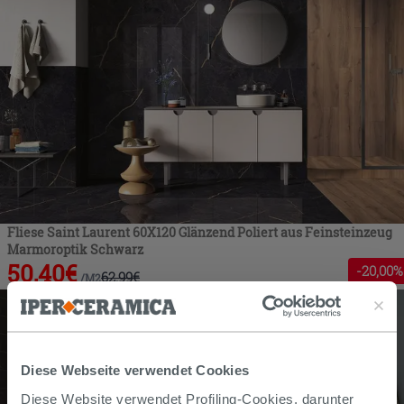
Fliese Saint Laurent 60X120 Glänzend Poliert aus Feinsteinzeug
Marmoroptik Schwarz
50,40
€
-
20
,00%
62,99
€
/
M2
Diese Webseite verwendet Cookies
Diese Website verwendet Profiling-Cookies, darunter