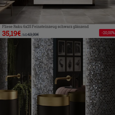
Fliese Raku 6x25 Feinsteinzeug schwarz glänzend
35,19
€
-
20
,00%
43,99
€
/
M2