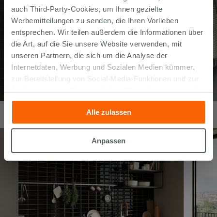
auch Third-Party-Cookies, um Ihnen gezielte
Werbemitteilungen zu senden, die Ihren Vorlieben
entsprechen. Wir teilen außerdem die Informationen über
die Art, auf die Sie unsere Website verwenden, mit
unseren Partnern, die sich um die Analyse der
Internetdaten, Werbung und Sozialen Medien kümmer,
zur Bereitstellung von Social-Media-Funktionen und zur
Analyse unseres Datenverkehrs. Diese könnten sie mit
anderen Informationen, die Sie ihnen geliefert haben oder
Fliese Fez Nero 10x10 Zellige Optik glänzend Schwarz
Alle zulassen
die sie aufgrund Ihrer Verwendung ihrer Dienste
47,98
€
/
m2
gesammelt haben, kombinieren. Falls Sie mehr wissen
möchten oder Ihre Zustimmung zu allen oder einigen
Anpassen
Cookies verweigern,
hier klicken
oder „Anpassen“. Die
Zustimmung kann durch Klicken auf die Schaltfläche
„Cookies akzeptieren“ gegeben werden. Wenn Sie auf
die Schaltfläche "X" klicken, können Sie das Surfen erst
nach der Installation der technischen Cookies fortsetzen.