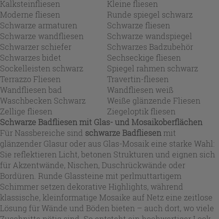
Kalksteinfliesen
Kleine fliesen
Moderne fliesen
Runde spiegel schwarz
Schwarze armaturen
Schwarze fliesen
Schwarze wandfliesen
Schwarze wandspiegel
Schwarzer schiefer
Schwarzes Badzubehör
Schwarzes bidet
Sechseckige fliesen
Sockelleisten schwarz
Spiegel rahmen schwarz
Terrazzo Fliesen
Travertin-fliesen
Wandfliesen bad
Wandfliesen weiß
Waschbecken Schwarz
Weiße glänzende Fliesen
Zellige fliesen
Ziegeloptik fliesen
Schwarze Badfliesen mit Glas- und Mosaikoberflächen
Für Nassbereiche sind
schwarze Badfliesen
mit
glänzender Glasur oder aus Glas-Mosaik eine starke Wahl:
Sie reflektieren Licht, betonen Strukturen und eignen sich
für Akzentwände, Nischen, Duschrückwände oder
Bordüren. Runde Glassteine mit perlmuttartigem
Schimmer setzen dekorative Highlights, während
klassische, kleinformatige Mosaike auf Netz eine zeitlose
Lösung für Wände und Böden bieten – auch dort, wo viele
Zuschnitte nötig sind. So entsteht ein hochwertiger Look,