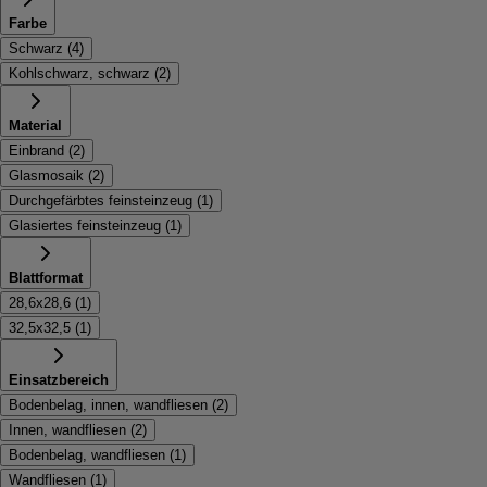
Farbe
Schwarz
(
4
)
Kohlschwarz, schwarz
(
2
)
Material
Einbrand
(
2
)
Glasmosaik
(
2
)
Durchgefärbtes feinsteinzeug
(
1
)
Glasiertes feinsteinzeug
(
1
)
Blattformat
28,6x28,6
(
1
)
32,5x32,5
(
1
)
Einsatzbereich
Bodenbelag, innen, wandfliesen
(
2
)
Innen, wandfliesen
(
2
)
Bodenbelag, wandfliesen
(
1
)
Wandfliesen
(
1
)