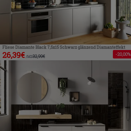
Fliese Diamante Black 7,5x15 Schwarz glänzend Diamanteffekt
26,39
€
-
20
,00%
32,99
€
/
M2