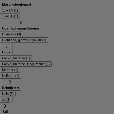
Mosaiksteinformat
1,5x1,5
(
1
)
1,9x0,6
(
1
)
Oberflächenausführung
Glänzend
(
3
)
Glänzend, glänzend poliert
(
1
)
Optik
Farbig, unifarbe
(
1
)
Farbig, unifarbe, ziegelmauer
(
1
)
Marmor
(
1
)
Unifarbe
(
1
)
Rektifiziert
Nein
(
3
)
Ja
(
1
)
Stil