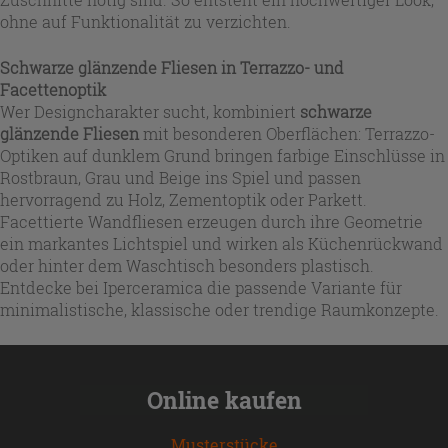
ohne auf Funktionalität zu verzichten.
Schwarze glänzende Fliesen in Terrazzo- und
Facettenoptik
Wer Designcharakter sucht, kombiniert
schwarze
glänzende Fliesen
mit besonderen Oberflächen: Terrazzo-
Optiken auf dunklem Grund bringen farbige Einschlüsse in
Rostbraun, Grau und Beige ins Spiel und passen
hervorragend zu Holz, Zementoptik oder Parkett.
Facettierte Wandfliesen erzeugen durch ihre Geometrie
ein markantes Lichtspiel und wirken als Küchenrückwand
oder hinter dem Waschtisch besonders plastisch.
Entdecke bei Iperceramica die passende Variante für
minimalistische, klassische oder trendige Raumkonzepte.
Online kaufen
Musterstücke