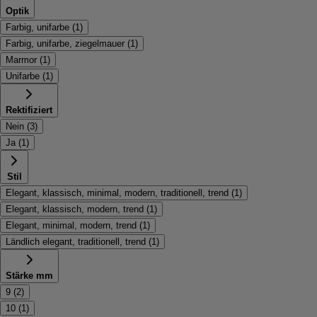
Optik
Farbig, unifarbe
(
1
)
Farbig, unifarbe, ziegelmauer
(
1
)
Marmor
(
1
)
Unifarbe
(
1
)
Rektifiziert
Nein
(
3
)
Ja
(
1
)
Stil
Elegant, klassisch, minimal, modern, traditionell, trend
(
1
)
Elegant, klassisch, modern, trend
(
1
)
Elegant, minimal, modern, trend
(
1
)
Ländlich elegant, traditionell, trend
(
1
)
Stärke mm
9
(
2
)
10
(
1
)