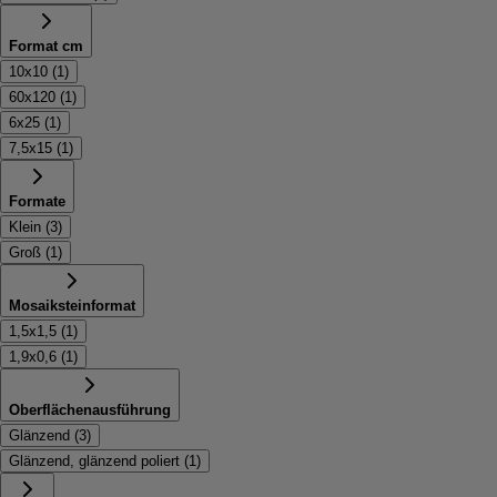
Format cm
10x10
(
1
)
60x120
(
1
)
6x25
(
1
)
7,5x15
(
1
)
Formate
Klein
(
3
)
Groß
(
1
)
Mosaiksteinformat
1,5x1,5
(
1
)
1,9x0,6
(
1
)
Oberflächenausführung
Glänzend
(
3
)
Glänzend, glänzend poliert
(
1
)