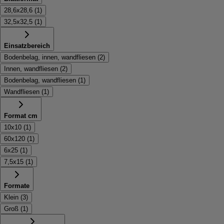
28,6x28,6
(
1
)
32,5x32,5
(
1
)
Einsatzbereich
Bodenbelag, innen, wandfliesen
(
2
)
Innen, wandfliesen
(
2
)
Bodenbelag, wandfliesen
(
1
)
Wandfliesen
(
1
)
Format cm
10x10
(
1
)
60x120
(
1
)
6x25
(
1
)
7,5x15
(
1
)
Formate
Klein
(
3
)
Groß
(
1
)