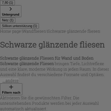
7,80
(
1
)
Untergrund
Netz
(
1
)
Silikon unterstützung
(
1
)
Home page
\
Wandfliesen
\
Schwarze glänzende fliesen
Schwarze glänzende fliesen
Schwarze glänzende Fliesen für Wand und Boden
Schwarze glänzende Fliesen
bringen Tiefe, Lichtreflexe
und eine klare, moderne Wirkung in jeden Raum. In dieser
Auswahl findest du verschiedene Formate und Optiken:
von kleinformatigen, ziegelähnlichen Riemchen mit
...andere
bewusst lebendiger Oberfläche bis zu präzise rektifizierten
Großformaten, die Fugen optisch reduzieren. Besonders
Filtern nach
edel wirken polierte Feinsteinzeugflächen in Marmoroptik
Aktivieren Sie die gewünschten Filter. Die
mit gold- und orangefarbenen Aderungen – ideal für
untenstehenden Produkte werden bei jeder Auswahl
repräsentative Wohnbereiche, Eingänge oder stilvolle
automatisch aktualisiert.