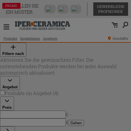
BESTELLEN SIE
PROMO
PROMO
PROMO
PROMO
GEWERBLICHE
PROFIKUNDE
EIN MUSTER
Produkte
Inspirationen
Angebote
Geschäfte
Filtern nach
Aktivieren Sie die gewünschten Filter. Die
untenstehenden Produkte werden bei jeder Auswahl
automatisch aktualisiert.
Angebot
Produkte im Angebot
(
4
)
Preis
€ -
€
Gehen