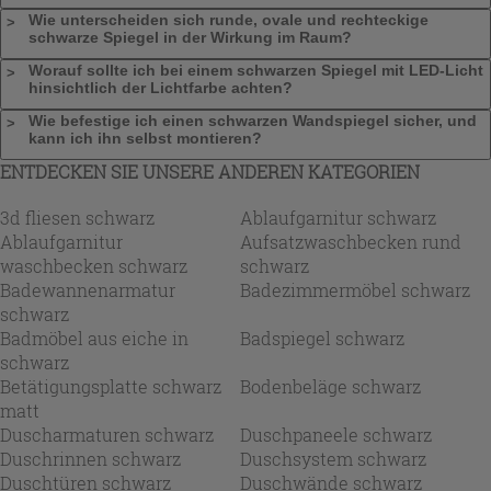
Wie unterscheiden sich runde, ovale und rechteckige
schwarze Spiegel in der Wirkung im Raum?
Worauf sollte ich bei einem schwarzen Spiegel mit LED-Licht
hinsichtlich der Lichtfarbe achten?
Wie befestige ich einen schwarzen Wandspiegel sicher, und
kann ich ihn selbst montieren?
ENTDECKEN SIE UNSERE ANDEREN KATEGORIEN
3d fliesen schwarz
Ablaufgarnitur schwarz
Ablaufgarnitur
Aufsatzwaschbecken rund
waschbecken schwarz
schwarz
Badewannenarmatur
Badezimmermöbel schwarz
schwarz
Badmöbel aus eiche in
Badspiegel schwarz
schwarz
Betätigungsplatte schwarz
Bodenbeläge schwarz
matt
Duscharmaturen schwarz
Duschpaneele schwarz
Duschrinnen schwarz
Duschsystem schwarz
Duschtüren schwarz
Duschwände schwarz