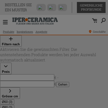
BESTELLEN SIE
GEWERBLICHE
PROFIKUNDE
EIN MUSTER
Produkte
Inspirationen
Angebote
Geschäfte
Filtern nach
Aktivieren Sie die gewünschten Filter. Die
untenstehenden Produkte werden bei jeder Auswahl
automatisch aktualisiert.
Preis
€ -
€
Gehen
Grösse cm
Ø60
(
3
)
Ø80
(
3
)