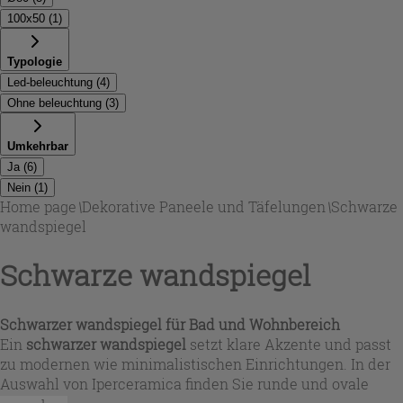
100x50
(
1
)
Typologie
Led-beleuchtung
(
4
)
Ohne beleuchtung
(
3
)
Umkehrbar
Ja
(
6
)
Nein
(
1
)
Home page
\
Dekorative Paneele und Täfelungen
\
Schwarze
wandspiegel
Schwarze wandspiegel
Schwarzer wandspiegel für Bad und Wohnbereich
Ein
schwarzer wandspiegel
setzt klare Akzente und passt
zu modernen wie minimalistischen Einrichtungen. In der
Auswahl von Iperceramica finden Sie runde und ovale