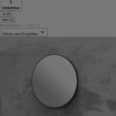
Umkehrbar
Ja
(
6
)
Nein
(
1
)
Produkte
( 1 - 7 di 7 )
Ordnen nach:
Empfohlen