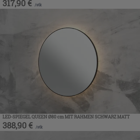
317,90
€
/
stk
LED-SPIEGEL QUEEN Ø80 cm MIT RAHMEN SCHWARZ MATT
388,90
€
/
stk