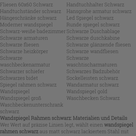
Fliesen 60x60 Schwarz
Handtuchhalter Schwarz
Handtuchständer schwarz
Hansgrohe armatur schwarz
Hängeschränke schwarz
Led Spiegel schwarz
Moderner wandspiegel
Runde spiegel schwarz
Schwarz-weiße badezimmer
Schwarze Duschablage
Schwarze armaturen
Schwarze duschkabine
Schwarze fliesen
Schwarze glänzende fliesen
Schwarze heizkörper
Schwarze wandfliesen
Schwarze
Schwarze
waschbeckenarmatur
waschtischarmaturen
Schwarzer schiefer
Schwarzes Badzubehör
Schwarzes bidet
Sockelleisten schwarz
Spiegel rahmen schwarz
Wandarmatur schwarz
Wandspiegel
Wandspiegel gold
Wandspiegel groß
Waschbecken Schwarz
Waschbeckenunterschrank
schwarz
Wandspiegel Rahmen schwarz: Materialien und Details
Wer Wert auf präzise Linien legt, wählt einen
wandspiegel
rahmen schwarz
aus matt schwarz lackiertem Stahl mit