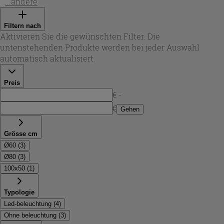
Formen, die sich harmonisch über dem Waschtisch, im
...andere
Schlafzimmer oder als
spiegel flur schwarz
einsetzen
lassen. Je nach Modell stehen Durchmesser von 60 bis 80
Filtern nach
cm sowie ein ovales Format von 100x50 cm zur Verfügung
Aktivieren Sie die gewünschten Filter. Die
– ideal, wenn Sie einen Blickfang schaffen oder den Raum
untenstehenden Produkte werden bei jeder Auswahl
optisch vergrößern möchten.
automatisch aktualisiert.
Preis
€ -
€
Gehen
Grösse cm
Ø60
(
3
)
Ø80
(
3
)
100x50
(
1
)
Typologie
Led-beleuchtung
(
4
)
Ohne beleuchtung
(
3
)