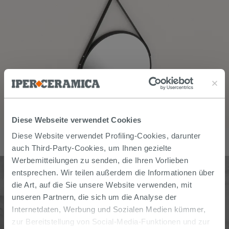
Diese Webseite verwendet Cookies
BADSPIEGEL TOPSY Ø60 cm RAHMEN SCHWARZ MATT
Diese Website verwendet Profiling-Cookies, darunter
129,90
€
auch Third-Party-Cookies, um Ihnen gezielte
/
stk
Werbemitteilungen zu senden, die Ihren Vorlieben
entsprechen. Wir teilen außerdem die Informationen über
die Art, auf die Sie unsere Website verwenden, mit
unseren Partnern, die sich um die Analyse der
Internetdaten, Werbung und Sozialen Medien kümmer,
zur Bereitstellung von Social-Media-Funktionen und zur