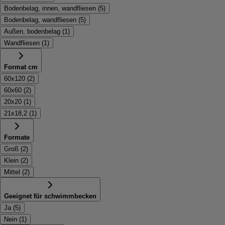
Bodenbelag, innen, wandfliesen
(
5
)
Bodenbelag, wandfliesen
(
5
)
Außen, bodenbelag
(
1
)
Wandfliesen
(
1
)
Format cm
60x120
(
2
)
60x60
(
2
)
20x20
(
1
)
21x18,2
(
1
)
Formate
Groß
(
2
)
Klein
(
2
)
Mittel
(
2
)
Geeignet für schwimmbecken
Ja
(
5
)
Nein
(
1
)