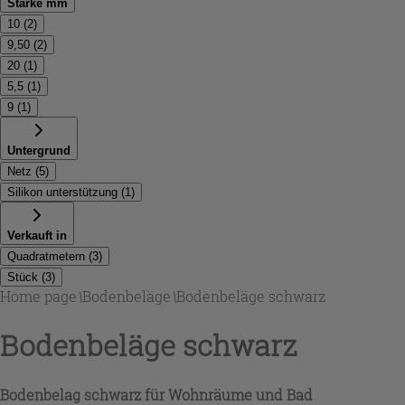
Stärke mm
10
(
2
)
9,50
(
2
)
20
(
1
)
5,5
(
1
)
9
(
1
)
Untergrund
Netz
(
5
)
Silikon unterstützung
(
1
)
Verkauft in
Quadratmetern
(
3
)
Stück
(
3
)
Home page
\
Bodenbeläge
\
Bodenbeläge schwarz
Bodenbeläge schwarz
Bodenbelag schwarz für Wohnräume und Bad