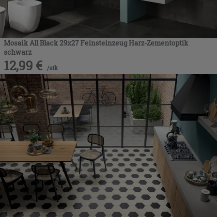
Mosaik All Black 29x27 Feinsteinzeug Harz-Zementoptik
schwarz
12,99
€
/
stk