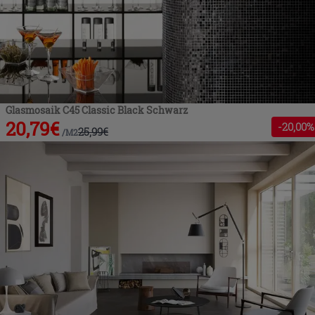
Glasmosaik C45 Classic Black Schwarz
20,79
€
-
20
,00%
25,99
€
/
M2