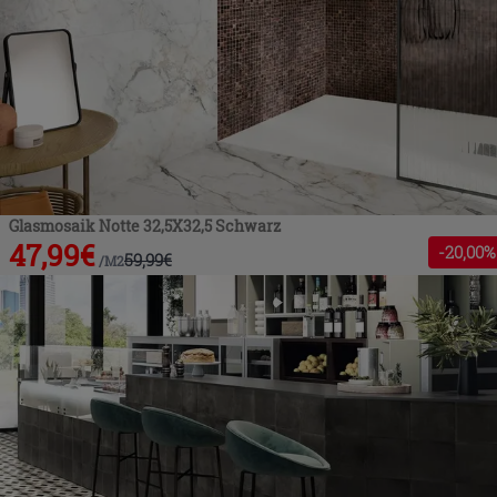
Glasmosaik Notte 32,5X32,5 Schwarz
47,99
€
-
20
,00%
59,99
€
/
M2