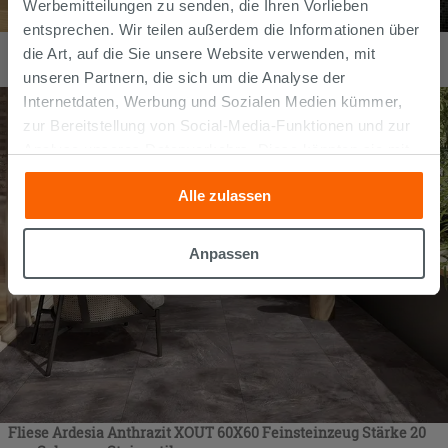
Werbemitteilungen zu senden, die Ihren Vorlieben
entsprechen. Wir teilen außerdem die Informationen über
Glasmosaik Chester Black 31,8x31,8 cm Schwarz
die Art, auf die Sie unsere Website verwenden, mit
79,99
€
/
m2
unseren Partnern, die sich um die Analyse der
Internetdaten, Werbung und Sozialen Medien kümmer,
zur Bereitstellung von Social-Media-Funktionen und zur
Analyse unseres Datenverkehrs. Diese könnten sie mit
anderen Informationen, die Sie ihnen geliefert haben oder
Alle zulassen
die sie aufgrund Ihrer Verwendung ihrer Dienste
gesammelt haben, kombinieren. Falls Sie mehr wissen
möchten oder Ihre Zustimmung zu allen oder einigen
Anpassen
Cookies verweigern,
hier klicken
oder „Anpassen“. Die
Zustimmung kann durch Klicken auf die Schaltfläche
„Cookies akzeptieren“ gegeben werden. Wenn Sie auf
die Schaltfläche "X" klicken, können Sie das Surfen erst
nach der Installation der technischen Cookies fortsetzen.
Fliese Ardesia Anthrazit XOUT 60X60 Feinsteinzeug Stärke 20