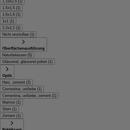
1,15x2,5
(
1
)
1,5x1,5
(
1
)
1,6x1,6
(
1
)
1x1
(
1
)
2,2x2,2
(
1
)
Nicht einstufbar
(
1
)
Oberflächenausführung
Naturbelassen
(
5
)
Glänzend, glänzend poliert
(
1
)
Optik
Harz, zement
(
2
)
Cementina, unifarbe
(
1
)
Cementina, unifarbe, zement
(
1
)
Marmor
(
1
)
Stein
(
1
)
Zement
(
1
)
Rektifiziert