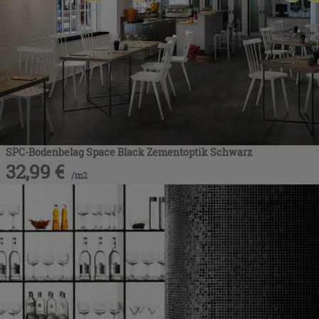
SPC-Bodenbelag Space Black Zementoptik Schwarz
32,99
€
/
m2