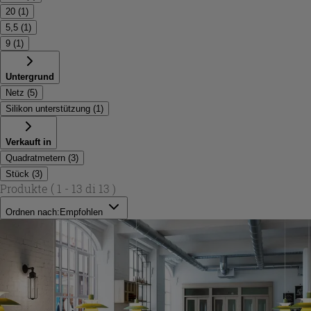
20
(
1
)
5,5
(
1
)
9
(
1
)
Untergrund
Netz
(
5
)
Silikon unterstützung
(
1
)
Verkauft in
Quadratmetern
(
3
)
Stück
(
3
)
Produkte
( 1 - 13 di 13 )
Ordnen nach:
Empfohlen