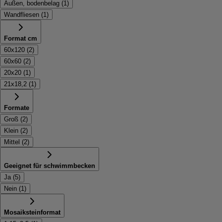
Außen, bodenbelag
(
1
)
Wandfliesen
(
1
)
Format cm
60x120
(
2
)
60x60
(
2
)
20x20
(
1
)
21x18,2
(
1
)
Formate
Groß
(
2
)
Klein
(
2
)
Mittel
(
2
)
Geeignet für schwimmbecken
Ja
(
5
)
Nein
(
1
)
Mosaiksteinformat