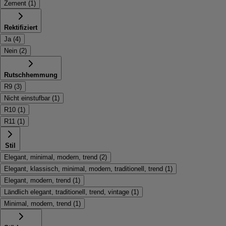
Zement
(
1
)
Rektifiziert
Ja
(
4
)
Nein
(
2
)
Rutschhemmung
R9
(
3
)
Nicht einstufbar
(
1
)
R10
(
1
)
R11
(
1
)
Stil
Elegant, minimal, modern, trend
(
2
)
Elegant, klassisch, minimal, modern, traditionell, trend
(
1
)
Elegant, modern, trend
(
1
)
Ländlich elegant, traditionell, trend, vintage
(
1
)
Minimal, modern, trend
(
1
)