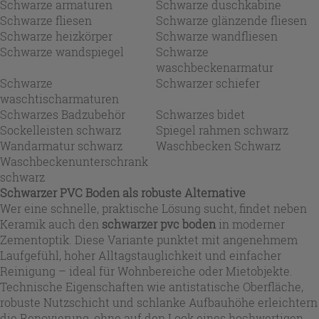
Schwarze armaturen
Schwarze duschkabine
Schwarze fliesen
Schwarze glänzende fliesen
Schwarze heizkörper
Schwarze wandfliesen
Schwarze wandspiegel
Schwarze
waschbeckenarmatur
Schwarze
Schwarzer schiefer
waschtischarmaturen
Schwarzes Badzubehör
Schwarzes bidet
Sockelleisten schwarz
Spiegel rahmen schwarz
Wandarmatur schwarz
Waschbecken Schwarz
Waschbeckenunterschrank
schwarz
Schwarzer PVC Boden als robuste Alternative
Wer eine schnelle, praktische Lösung sucht, findet neben
Keramik auch den
schwarzer pvc boden
in moderner
Zementoptik. Diese Variante punktet mit angenehmem
Laufgefühl, hoher Alltagstauglichkeit und einfacher
Reinigung – ideal für Wohnbereiche oder Mietobjekte.
Technische Eigenschaften wie antistatische Oberfläche,
robuste Nutzschicht und schlanke Aufbauhöhe erleichtern
die Renovierung, ohne auf den Look eines hochwertigen