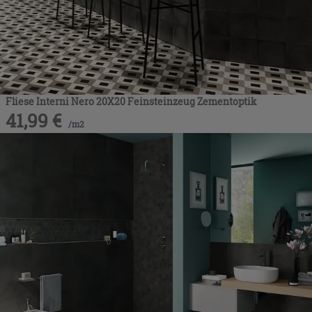
Fliese Interni Nero 20X20 Feinsteinzeug Zementoptik
41,99
€
/
m2