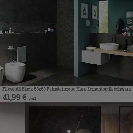
Fliese All Black 60x60 Feinsteinzeug Harz-Zementoptik schwarz
41,99
€
/
m2