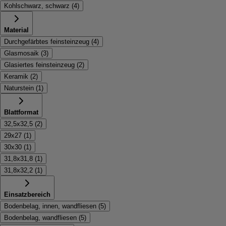
Kohlschwarz, schwarz
(
4
)
Material
Durchgefärbtes feinsteinzeug
(
4
)
Glasmosaik
(
3
)
Glasiertes feinsteinzeug
(
2
)
Keramik
(
2
)
Naturstein
(
1
)
Blattformat
32,5x32,5
(
2
)
29x27
(
1
)
30x30
(
1
)
31,8x31,8
(
1
)
31,8x32,2
(
1
)
Einsatzbereich
Bodenbelag, innen, wandfliesen
(
5
)
Bodenbelag, wandfliesen
(
5
)