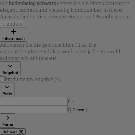
Mit
bodenbelag schwarz
setzen Sie ein klares Statement:
elegant, modern und vielseitig kombinierbar. In dieser
Auswahl finden Sie schwarze Boden- und Wandbeläge in
unterschiedlichen Optiken – von tiefmattem Zement- und
...andere
Harz-Look bis zu edler Marmor- und Schieferanmutung.
Besonders gefragt sind rutschhemmende Oberflächen für
Filtern nach
Küche und Bad sowie pflegeleichte Materialien für stark
Aktivieren Sie die gewünschten Filter. Die
genutzte Bereiche. Bei Iperceramica wählen Sie Formate
untenstehenden Produkte werden bei jeder Auswahl
von klassischem 20x20 bis zu großformatigen 60x120 cm,
automatisch aktualisiert.
um kleine Räume optisch zu beruhigen oder große Flächen
besonders hochwertig wirken zu lassen.
Angebot
Produkte im Angebot
(
4
)
Preis
€ -
€
Gehen
Farbe
Schwarz
(
9
)