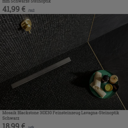
mm Schwarze Steinoptik
41,99
€
/
m2
Mosaik Blackstone 30X30 Feinsteinzeug Lavagna-Steinoptik
Schwarz
18,99
€
/
stk