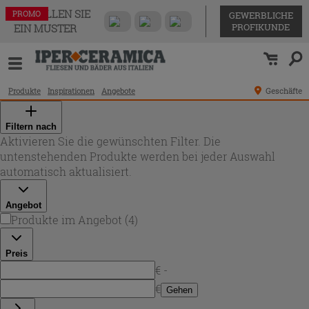
BESTELLEN SIE
PROMO
PROMO
PROMO
PROMO
GEWERBLICHE
PROFIKUNDE
EIN MUSTER
Produkte
Inspirationen
Angebote
Geschäfte
Filtern nach
Aktivieren Sie die gewünschten Filter. Die
untenstehenden Produkte werden bei jeder Auswahl
automatisch aktualisiert.
Angebot
Produkte im Angebot
(
4
)
Preis
€ -
€
Gehen