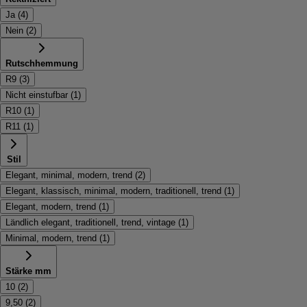
Ja
(
4
)
Nein
(
2
)
Rutschhemmung
R9
(
3
)
Nicht einstufbar
(
1
)
R10
(
1
)
R11
(
1
)
Stil
Elegant, minimal, modern, trend
(
2
)
Elegant, klassisch, minimal, modern, traditionell, trend
(
1
)
Elegant, modern, trend
(
1
)
Ländlich elegant, traditionell, trend, vintage
(
1
)
Minimal, modern, trend
(
1
)
Stärke mm
10
(
2
)
9,50
(
2
)