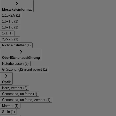
Mosaiksteinformat
1,15x2,5
(
1
)
1,5x1,5
(
1
)
1,6x1,6
(
1
)
1x1
(
1
)
2,2x2,2
(
1
)
Nicht einstufbar
(
1
)
Oberflächenausführung
Naturbelassen
(
5
)
Glänzend, glänzend poliert
(
1
)
Optik
Harz, zement
(
2
)
Cementina, unifarbe
(
1
)
Cementina, unifarbe, zement
(
1
)
Marmor
(
1
)
Stein
(
1
)