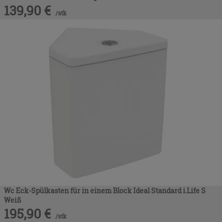
139,90
€
/
stk
Wc Eck-Spülkasten für in einem Block Ideal Standard i.Life S
Weiß
195,90
€
/
stk