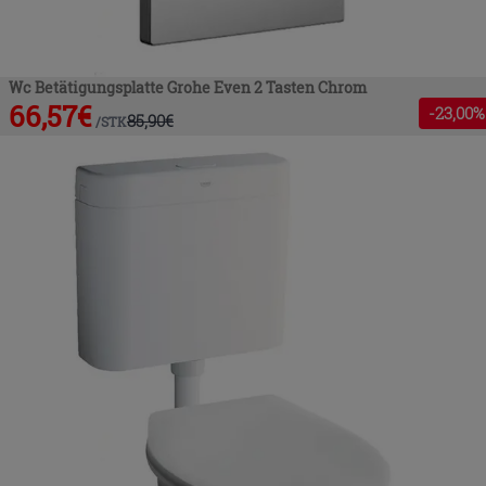
Wc Betätigungsplatte Grohe Even 2 Tasten Chrom
66,57
€
-
23
,00%
85,90
€
/
STK