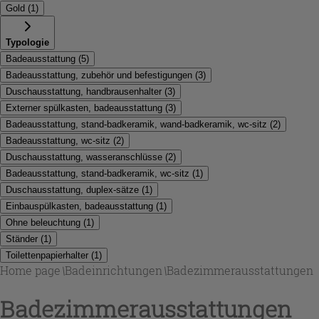
Gold
(
1
)
Typologie
Badeausstattung
(
5
)
Badeausstattung, zubehör und befestigungen
(
3
)
Duschausstattung, handbrausenhalter
(
3
)
Externer spülkasten, badeausstattung
(
3
)
Badeausstattung, stand-badkeramik, wand-badkeramik, wc-sitz
(
2
)
Badeausstattung, wc-sitz
(
2
)
Duschausstattung, wasseranschlüsse
(
2
)
Badeausstattung, stand-badkeramik, wc-sitz
(
1
)
Duschausstattung, duplex-sätze
(
1
)
Einbauspülkasten, badeausstattung
(
1
)
Ohne beleuchtung
(
1
)
Ständer
(
1
)
Toilettenpapierhalter
(
1
)
Home page
\
Badeinrichtungen
\
Badezimmerausstattungen
Badezimmerausstattungen