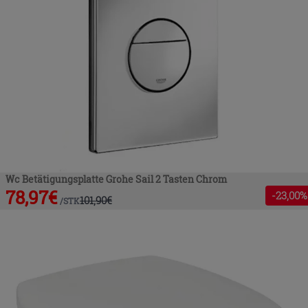
Wc Betätigungsplatte Grohe Sail 2 Tasten Chrom
78,97
€
-
23
,00%
101,90
€
/
STK