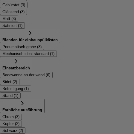
Gebürstet
(
3
)
Glänzend
(
3
)
Matt
(
3
)
Satiniert
(
1
)
Blenden für einbauspülkästen
Pneumatisch grohe
(
3
)
Mechanisch ideal standard
(
1
)
Einsatzbereich
Badewanne an der wand
(
6
)
Bidet
(
2
)
Befestigung
(
1
)
Stand
(
1
)
Farbliche ausführung
Chrom
(
3
)
Kupfer
(
2
)
Schwarz
(
2
)