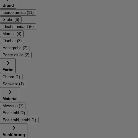
Brand
Iperceramica
(
11
)
Grohe
(
6
)
Ideal standard
(
6
)
Mamoli
(
4
)
Fischer
(
3
)
Hansgrohe
(
2
)
Ponte giulio
(
2
)
Farbe
Chrom
(
1
)
Schwarz
(
1
)
Material
Messing
(
7
)
Edelstahl
(
2
)
Edelstahl, stahl
(
1
)
Ausführung