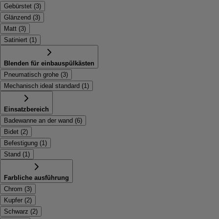
Gebürstet
(
3
)
Glänzend
(
3
)
Matt
(
3
)
Satiniert
(
1
)
Blenden für einbauspülkästen
Pneumatisch grohe
(
3
)
Mechanisch ideal standard
(
1
)
Einsatzbereich
Badewanne an der wand
(
6
)
Bidet
(
2
)
Befestigung
(
1
)
Stand
(
1
)
Farbliche ausführung
Chrom
(
3
)
Kupfer
(
2
)
Schwarz
(
2
)