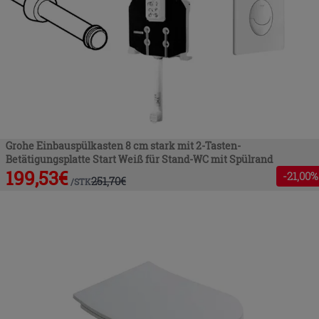
Grohe Einbauspülkasten 8 cm stark mit 2-Tasten-
Betätigungsplatte Start Weiß für Stand-WC mit Spülrand
199,53
€
-
21
,00%
251,70
€
/
STK