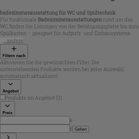
badezimmerausstattung
für WC und Spültechnik
Für funktionale
Badezimmerausstattungen
rund um das
WC finden Sie Lösungen von der Betätigungsplatte bis zum
Spülkasten – geeignet für Aufputz- und Einbausysteme.
Varianten mit 1- oder 2-Tasten-Auslösung unterstützen
...andere
eine effiziente Wassernutzung, während robuste
Kunststoffe und hochwertige Oberflächen wie Weiß oder
Filtern nach
Chrom sich harmonisch in moderne Badkonzepte
Aktivieren Sie die gewünschten Filter. Die
einfügen. Auch Zubehör für die sichere Verbindung und
untenstehenden Produkte werden bei jeder Auswahl
Integration ins Spülsystem ist verfügbar, damit Ihre
automatisch aktualisiert.
badezimmerausstattung
zuverlässig und langlebig bleibt.
Angebot
Produkte im Angebot
(
3
)
Preis
€ -
€
Gehen