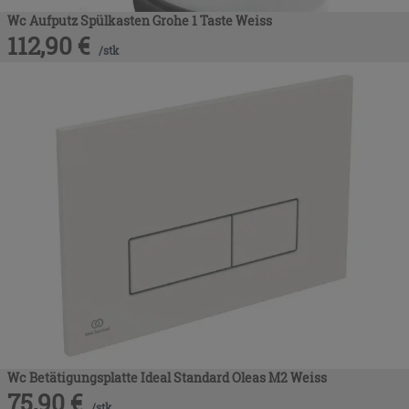
Wc Aufputz Spülkasten Grohe 1 Taste Weiss
112,90
€
/
stk
Wc Betätigungsplatte Ideal Standard Oleas M2 Weiss
75,90
€
/
stk