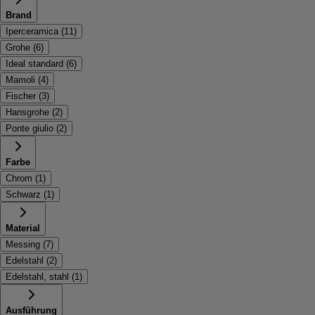
Brand
Iperceramica
(
11
)
Grohe
(
6
)
Ideal standard
(
6
)
Mamoli
(
4
)
Fischer
(
3
)
Hansgrohe
(
2
)
Ponte giulio
(
2
)
Farbe
Chrom
(
1
)
Schwarz
(
1
)
Material
Messing
(
7
)
Edelstahl
(
2
)
Edelstahl, stahl
(
1
)
Ausführung