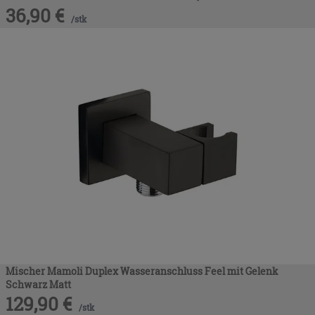
36,90
€
/
stk
Mischer Mamoli Duplex Wasseranschluss Feel mit Gelenk
Schwarz Matt
129,90
€
/
stk