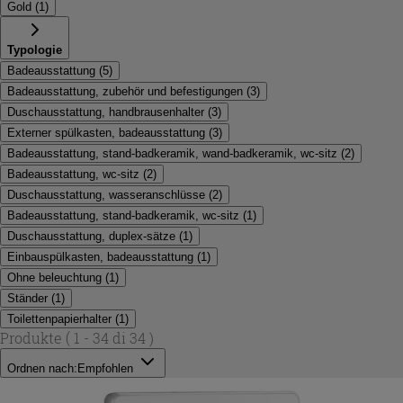
Gold
(
1
)
Typologie
Badeausstattung
(
5
)
Badeausstattung, zubehör und befestigungen
(
3
)
Duschausstattung, handbrausenhalter
(
3
)
Externer spülkasten, badeausstattung
(
3
)
Badeausstattung, stand-badkeramik, wand-badkeramik, wc-sitz
(
2
)
Badeausstattung, wc-sitz
(
2
)
Duschausstattung, wasseranschlüsse
(
2
)
Badeausstattung, stand-badkeramik, wc-sitz
(
1
)
Duschausstattung, duplex-sätze
(
1
)
Einbauspülkasten, badeausstattung
(
1
)
Ohne beleuchtung
(
1
)
Ständer
(
1
)
Toilettenpapierhalter
(
1
)
Produkte
( 1 - 34 di 34 )
Ordnen nach:
Empfohlen