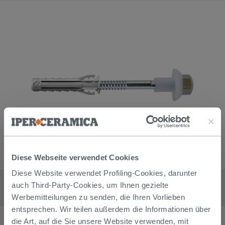
Diese Webseite verwendet Cookies
Diese Website verwendet Profiling-Cookies, darunter
Fischer Kit vertikale Befestigungen für Stand-WC und -Bidet - 4
Stück
auch Third-Party-Cookies, um Ihnen gezielte
6,90
€
Werbemitteilungen zu senden, die Ihren Vorlieben
/
stk
entsprechen. Wir teilen außerdem die Informationen über
die Art, auf die Sie unsere Website verwenden, mit