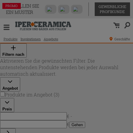
BESTELLEN SIE
PROMO
PROMO
PROMO
GEWERBLICHE
PROFIKUNDE
EIN MUSTER
Produkte
Inspirationen
Angebote
Geschäfte
Filtern nach
Aktivieren Sie die gewünschten Filter. Die
untenstehenden Produkte werden bei jeder Auswahl
automatisch aktualisiert.
Angebot
Produkte im Angebot
(
3
)
Preis
€ -
€
Gehen