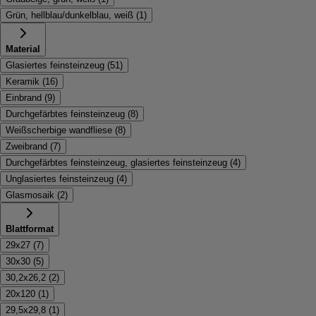
Grün, hellblau/dunkelblau, weiß
(
1
)
Material
Glasiertes feinsteinzeug
(
51
)
Keramik
(
16
)
Einbrand
(
9
)
Durchgefärbtes feinsteinzeug
(
8
)
Weißscherbige wandfliese
(
8
)
Zweibrand
(
7
)
Durchgefärbtes feinsteinzeug, glasiertes feinsteinzeug
(
4
)
Unglasiertes feinsteinzeug
(
4
)
Glasmosaik
(
2
)
Blattformat
29x27
(
7
)
30x30
(
5
)
30,2x26,2
(
2
)
20x120
(
1
)
29,5x29,8
(
1
)