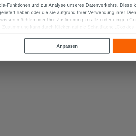
edia-Funktionen und zur Analyse unseres Datenverkehrs. Diese k
 geliefert haben oder die sie aufgrund Ihrer Verwendung ihrer Di
 wissen möchten oder Ihre Zustimmung zu allen oder einigen C
 Zustimmung kann durch Klicken auf die Schaltfläche „Cookies
altfläche "X" klicken, können Sie das Surfen erst nach der Insta
Anpassen