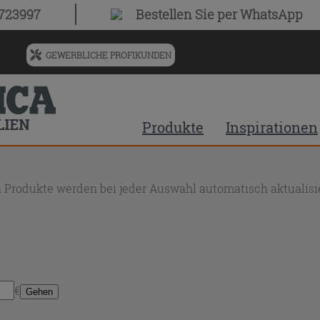
0723997
Bestellen Sie
per WhatsApp
GEWERBLICHE PROFIKUNDEN
Menü
für
vorgeschlagenen
Siteinhalt
Produkte
Inspirationen
und
Suchprotokoll
 Produkte werden bei jeder Auswahl automatisch aktualisie
€
Gehen