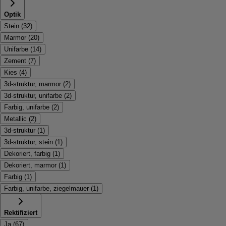
Optik
Stein
(
32
)
Marmor
(
20
)
Unifarbe
(
14
)
Zement
(
7
)
Kies
(
4
)
3d-struktur, marmor
(
2
)
3d-struktur, unifarbe
(
2
)
Farbig, unifarbe
(
2
)
Metallic
(
2
)
3d-struktur
(
1
)
3d-struktur, stein
(
1
)
Dekoriert, farbig
(
1
)
Dekoriert, marmor
(
1
)
Farbig
(
1
)
Farbig, unifarbe, ziegelmauer
(
1
)
Rektifiziert
Ja
(
67
)