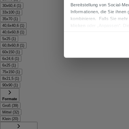
Bereitstellung von Social-M
30x60,4
(
1
)
Informationen, die Sie ihnen
33x100
(
1
)
kombinieren. Falls Sie mehr
35x70
(
1
)
klicken
oder „Anpassen“. Die
40,6x40,6
(
1
)
werden. Wenn Sie auf die Sch
40,6x60,8
(
1
)
5x25
(
1
)
Cookies fortsetzen.
60,8x60,8
(
1
)
60x150
(
1
)
6x24,6
(
1
)
6x25
(
1
)
75x150
(
1
)
8x21,5
(
1
)
90x90
(
1
)
Formate
Groß
(
39
)
Mittel
(
32
)
Klein
(
20
)