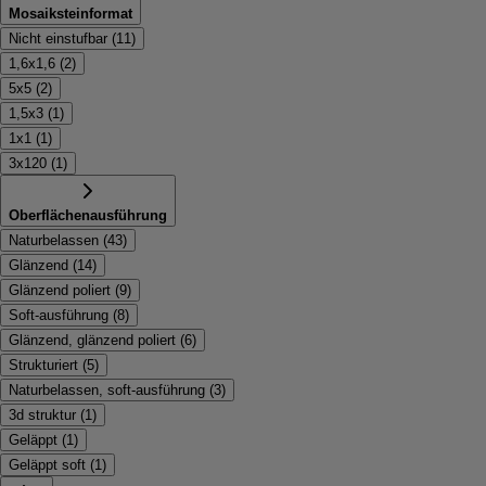
Mosaiksteinformat
Nicht einstufbar
(
11
)
1,6x1,6
(
2
)
5x5
(
2
)
1,5x3
(
1
)
1x1
(
1
)
3x120
(
1
)
Oberflächenausführung
Naturbelassen
(
43
)
Glänzend
(
14
)
Glänzend poliert
(
9
)
Soft-ausführung
(
8
)
Glänzend, glänzend poliert
(
6
)
Strukturiert
(
5
)
Naturbelassen, soft-ausführung
(
3
)
3d struktur
(
1
)
Geläppt
(
1
)
Geläppt soft
(
1
)