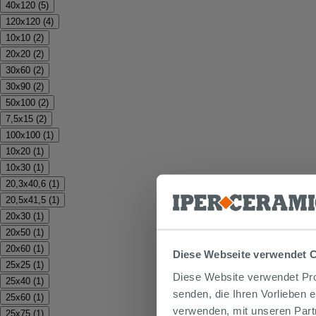
40x120
(
5
)
120x120
(
4
)
10x10
(
2
)
20x20
(
2
)
30x60
(
2
)
30x90
(
2
)
50x100
(
2
)
7,5x15
(
2
)
100x100
(
1
)
10x20
(
1
)
10x30
(
1
)
20,3x40,6
(
1
)
20,5x41,5
(
1
)
20x30
(
1
)
20x50
(
1
)
20x60
(
1
)
Diese Webseite verwendet 
25x25
(
1
)
Diese Website verwendet Prof
25x40
(
1
)
senden, die Ihren Vorlieben 
25x60
(
1
)
verwenden, mit unseren Part
25x75
(
1
)