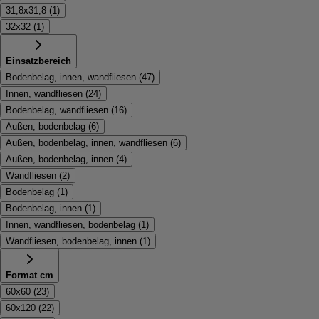
31,8x31,8
(
1
)
32x32
(
1
)
Einsatzbereich
Bodenbelag, innen, wandfliesen
(
47
)
Innen, wandfliesen
(
24
)
Bodenbelag, wandfliesen
(
16
)
Außen, bodenbelag
(
6
)
Außen, bodenbelag, innen, wandfliesen
(
6
)
Außen, bodenbelag, innen
(
4
)
Wandfliesen
(
2
)
Bodenbelag
(
1
)
Bodenbelag, innen
(
1
)
Innen, wandfliesen, bodenbelag
(
1
)
Wandfliesen, bodenbelag, innen
(
1
)
Format cm
60x60
(
23
)
60x120
(
22
)