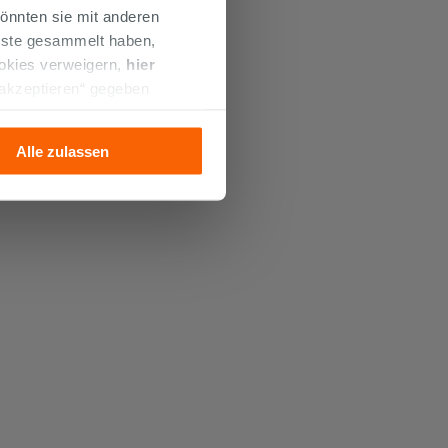
önnten sie mit anderen
enste gesammelt haben,
ookies verweigern,
hier
 akzeptieren“ gegeben
llation der technischen
Alle zulassen