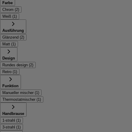
Farbe
Chrom
(
2
)
Weiß
(
1
)
Ausführung
Glänzend
(
2
)
Matt
(
1
)
Design
Rundes design
(
2
)
Retro
(
1
)
Funktion
Manueller mischer
(
1
)
Thermostatmischer
(
1
)
Handbrause
1-strahl
(
1
)
3-strahl
(
1
)