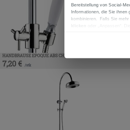
Bereitstellung von Social-M
Informationen, die Sie ihnen
kombinieren. Falls Sie mehr
klicken
oder „Anpassen“. Die
werden. Wenn Sie auf die Sch
Cookies fortsetzen.
HANDBRAUSE EPOQUE ABS CHROM
7,20
€
/
stk