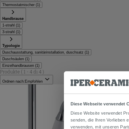
Thermostatmischer
(
1
)
Handbrause
1-strahl
(
1
)
3-strahl
(
1
)
Typologie
Duschausstattung, sanitärinstallation, duschsatz
(
1
)
Duschsäulen
(
1
)
Einzelhandbrausen
(
1
)
Produkte
( 1 - 4 di 4 )
Ordnen nach:
Empfohlen
Diese Webseite verwendet 
Diese Website verwendet Prof
senden, die Ihren Vorlieben 
verwenden, mit unseren Part