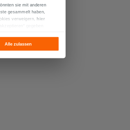
önnten sie mit anderen
enste gesammelt haben,
ookies verweigern,
hier
 akzeptieren“ gegeben
llation der technischen
Alle zulassen