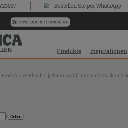
0723997
Bestellen Sie
per WhatsApp
GEWERBLICHE PROFIKUNDEN
Menü
für
vorgeschlagenen
Siteinhalt
Produkte
Inspirationen
und
Suchprotokoll
 Produkte werden bei jeder Auswahl automatisch aktualisie
€
Gehen