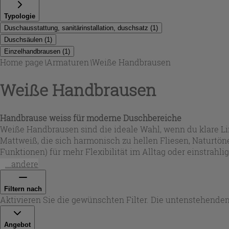
Typologie
Duschausstattung, sanitärinstallation, duschsatz
(
1
)
Duschsäulen
(
1
)
Einzelhandbrausen
(
1
)
Home page
\
Armaturen
\
Weiße Handbrausen
Weiße Handbrausen
Handbrause weiss für moderne Duschbereiche
Weiße Handbrausen sind die ideale Wahl, wenn du klare Li
Mattweiß, die sich harmonisch zu hellen Fliesen, Naturtön
Funktionen) für mehr Flexibilität im Alltag oder einstrahl
Stil und deinem Duschverhalten.
...andere
Filtern nach
Aktivieren Sie die gewünschten Filter. Die untenstehenden
Angebot