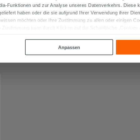
edia-Funktionen und zur Analyse unseres Datenverkehrs. Diese k
 geliefert haben oder die sie aufgrund Ihrer Verwendung ihrer Di
 wissen möchten oder Ihre Zustimmung zu allen oder einigen C
 Zustimmung kann durch Klicken auf die Schaltfläche „Cookies
altfläche "X" klicken, können Sie das Surfen erst nach der Insta
Anpassen