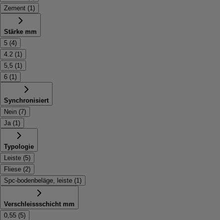
Zement
(
1
)
Stärke mm
5
(
4
)
4.2
(
1
)
5,5
(
1
)
6
(
1
)
Synchronisiert
Nein
(
7
)
Ja
(
1
)
Typologie
Leiste
(
5
)
Fliese
(
2
)
Spc-bodenbeläge, leiste
(
1
)
Verschleissschicht mm
0,55
(
5
)