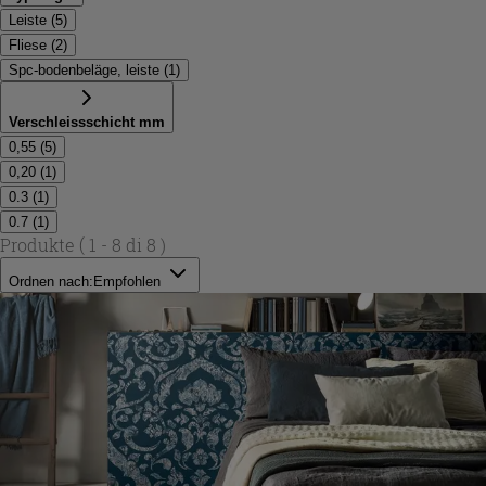
Leiste
(
5
)
Fliese
(
2
)
Spc-bodenbeläge, leiste
(
1
)
Verschleissschicht mm
0,55
(
5
)
0,20
(
1
)
0.3
(
1
)
0.7
(
1
)
Produkte
( 1 - 8 di 8 )
Ordnen nach:
Empfohlen