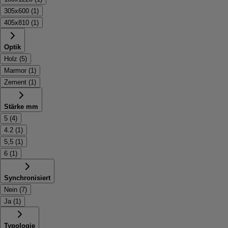
305x600
(
1
)
405x810
(
1
)
Optik
Holz
(
5
)
Marmor
(
1
)
Zement
(
1
)
Stärke mm
5
(
4
)
4.2
(
1
)
5,5
(
1
)
6
(
1
)
Synchronisiert
Nein
(
7
)
Ja
(
1
)
Typologie