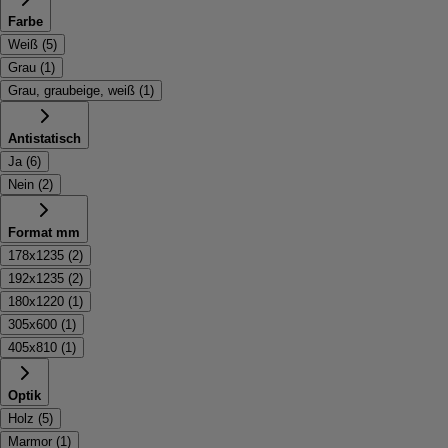
Farbe
Weiß
(
5
)
Grau
(
1
)
Grau, graubeige, weiß
(
1
)
Antistatisch
Ja
(
6
)
Nein
(
2
)
Format mm
178x1235
(
2
)
192x1235
(
2
)
180x1220
(
1
)
305x600
(
1
)
405x810
(
1
)
Optik
Holz
(
5
)
Marmor
(
1
)