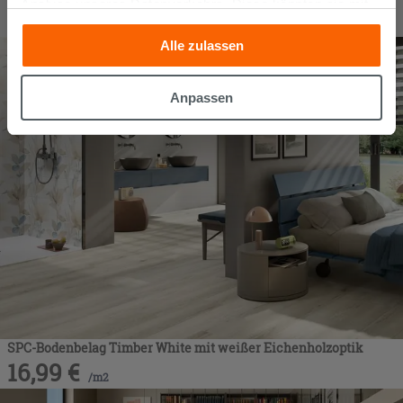
Analyse unseres Datenverkehrs. Diese könnten sie mit
28,99
€
/
m2
anderen Informationen, die Sie ihnen geliefert haben oder
Alle zulassen
die sie aufgrund Ihrer Verwendung ihrer Dienste
gesammelt haben, kombinieren. Falls Sie mehr wissen
möchten oder Ihre Zustimmung zu allen oder einigen
Anpassen
Cookies verweigern,
hier klicken
oder „Anpassen“. Die
Zustimmung kann durch Klicken auf die Schaltfläche
„Cookies akzeptieren“ gegeben werden. Wenn Sie auf
die Schaltfläche "X" klicken, können Sie das Surfen erst
nach der Installation der technischen Cookies fortsetzen.
SPC-Bodenbelag Timber White mit weißer Eichenholzoptik
16,99
€
/
m2