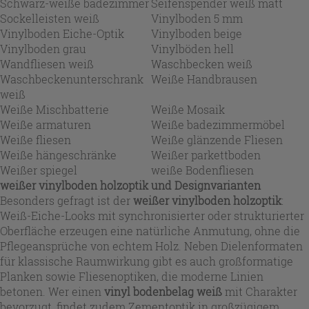
Schwarz-weiße badezimmer
Seifenspender weiß matt
Sockelleisten weiß
Vinylboden 5 mm
Vinylboden Eiche-Optik
Vinylboden beige
Vinylboden grau
Vinylböden hell
Wandfliesen weiß
Waschbecken weiß
Waschbeckenunterschrank
Weiße Handbrausen
weiß
Weiße Mischbatterie
Weiße Mosaik
Weiße armaturen
Weiße badezimmermöbel
Weiße fliesen
Weiße glänzende Fliesen
Weiße hängeschränke
Weißer parkettboden
Weißer spiegel
weiße Bodenfliesen
weißer vinylboden holzoptik und Designvarianten
Besonders gefragt ist der
weißer vinylboden holzoptik
:
Weiß-Eiche-Looks mit synchronisierter oder strukturierter
Oberfläche erzeugen eine natürliche Anmutung, ohne die
Pflegeansprüche von echtem Holz. Neben Dielenformaten
für klassische Raumwirkung gibt es auch großformatige
Planken sowie Fliesenoptiken, die moderne Linien
betonen. Wer einen
vinyl bodenbelag weiß
mit Charakter
bevorzugt, findet zudem Zementoptik in großzügigem