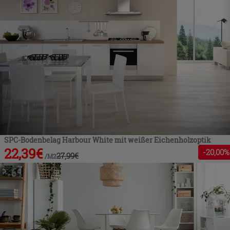
SPC-Bodenbelag Harbour White mit weißer Eichenholzoptik
22,39
€
-
20
,00%
27,99
€
/
M2