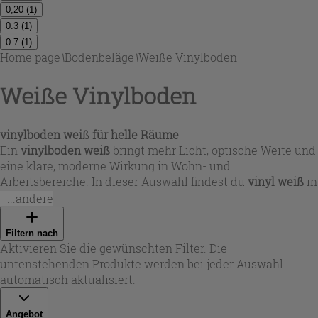
0,20
(
1
)
0.3
(
1
)
0.7
(
1
)
Home page
\
Bodenbeläge
\
Weiße Vinylboden
Weiße Vinylboden
vinylboden weiß für helle Räume
Ein
vinylboden weiß
bringt mehr Licht, optische Weite und
eine klare, moderne Wirkung in Wohn- und
Arbeitsbereiche. In dieser Auswahl findest du
vinyl weiß
in
unterschiedlichen Designs: von nahezu einfarbigem Weiß
...andere
mit feinen grauen Adern bis zu warmen Elfenbein- und
Creme-Nuancen. Je nach Stil kannst du zwischen Stein-
Filtern nach
und Marmor-Effekten oder authentischen
Aktivieren Sie die gewünschten Filter. Die
Holzmaserungen wählen – ideal, wenn du einen
vinyl
untenstehenden Produkte werden bei jeder Auswahl
boden weiß
suchst, der sich von skandinavisch bis
automatisch aktualisiert.
minimalistisch harmonisch einfügt. Iperceramica bietet
Varianten, die sowohl in Neubauprojekten als auch bei
Angebot