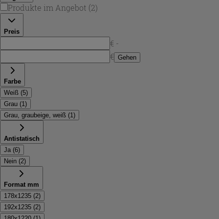
Renovierungen eine schnelle, saubere Lösung
Produkte im Angebot
(
2
)
ermöglichen.
Preis
€ -
€
Gehen
Farbe
Weiß
(
5
)
Grau
(
1
)
Grau, graubeige, weiß
(
1
)
Antistatisch
Ja
(
6
)
Nein
(
2
)
Format mm
178x1235
(
2
)
192x1235
(
2
)
180x1220
(
1
)