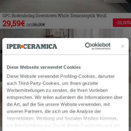
SPC-Bodenbelag Downtown White Zementoptik Weiß
29,59
€
-
20
,00%
36,99
€
/
M2
Diese Webseite verwendet Cookies
Diese Website verwendet Profiling-Cookies, darunter
auch Third-Party-Cookies, um Ihnen gezielte
Werbemitteilungen zu senden, die Ihren Vorlieben
entsprechen. Wir teilen außerdem die Informationen über
die Art, auf die Sie unsere Website verwenden, mit
unseren Partnern, die sich um die Analyse der
Internetdaten, Werbung und Sozialen Medien kümmer,
zur Bereitstellung von Social-Media-Funktionen und zur
SPC-Bodenbelag San Diego White Holzoptik Weiss