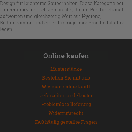
Design für leichteres Sauberhalten. Diese Kategorie bei
Iperceramica richtet sich an alle, die ihr Bad funktional
aufwerten und gleichzeitig Wert auf Hygiene,
Bedienkomfort und eine stimmige, moderne Installation
legen.
Online kaufen
Musterstücke
Bestellen Sie mit uns
Wie man online kauft
Lieferzeiten und -kosten
Problemlose lieferung
Widerrufsrecht
FAQ häufig gestellte Fragen