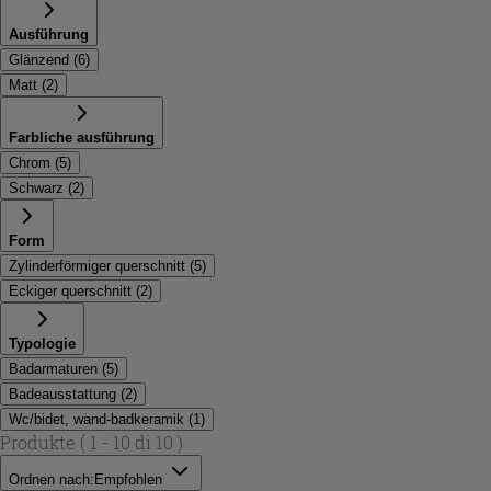
Ausführung
Glänzend
(
6
)
Matt
(
2
)
Farbliche ausführung
Chrom
(
5
)
Schwarz
(
2
)
Form
Zylinderförmiger querschnitt
(
5
)
Eckiger querschnitt
(
2
)
Typologie
Badarmaturen
(
5
)
Badeausstattung
(
2
)
Wc/bidet, wand-badkeramik
(
1
)
Produkte
( 1 - 10 di 10 )
Ordnen nach:
Empfohlen