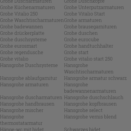
Grohe Duscharmaturen
Grohe Duschköpfe
Grohe Küchenarmaturen
Grohe Unterputzarmaturen
Grohe Vitalio 250
Grohe Vitalio Start
Grohe Waschtischarmaturen
Grohe armaturen
Grohe badewannen
Grohe brausegarnituren
Grohe drückerplatte
Grohe duschen
Grohe duschsysteme
Grohe eurocube
Grohe eurosmart
Grohe handtuchhalter
Grohe regendusche
Grohe start
Grohe vitalio
Grohe vitalio start 250
Hansgrohe Duschsysteme
Hansgrohe
Waschtischarmaturen
Hansgrohe ablaufgarnitur
Hansgrohe armatur schwarz
Hansgrohe armaturen
Hansgrohe
badewannenarmaturen
Hansgrohe duscharmaturen
Hansgrohe duschschlauch
Hansgrohe handbrausen
Hansgrohe kopfbrausen
Hansgrohe mischer
Hansgrohe select
Hansgrohe
Hansgrohe vernis blend
thermostatarmatur
Hänge-wc mit bidet
Schwarzes bidet