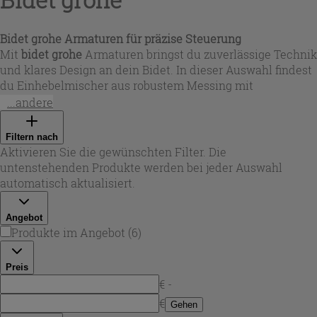
Bidet grohe Armaturen für präzise Steuerung
Mit
bidet grohe
Armaturen bringst du zuverlässige Technik
und klares Design an dein Bidet. In dieser Auswahl findest
du Einhebelmischer aus robustem Messing mit
langlebigen Chromoberflächen sowie Varianten in mattem
...andere
Schwarz für moderne Badkonzepte. Je nach Modell sorgen
Keramikkartuschen für eine feinfühlige Bedienung,
Filtern nach
Strahlregler bzw. verstellbare Mousseure für eine
Aktivieren Sie die gewünschten Filter. Die
kontrollierte Wasserabgabe und integrierte
untenstehenden Produkte werden bei jeder Auswahl
Durchflussbegrenzer für einen bewussteren Verbrauch.
automatisch aktualisiert.
Damit passen
Bidet grohe
Lösungen sowohl zu
minimalistischen als auch zu klassisch verchromten
Angebot
Badserien.
Produkte im Angebot
(
6
)
Preis
€ -
€
Gehen