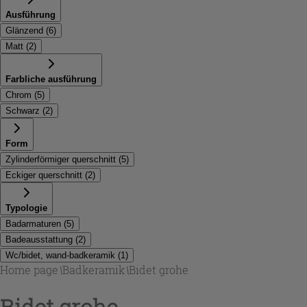
Ausführung
Glänzend
(
6
)
Matt
(
2
)
Farbliche ausführung
Chrom
(
5
)
Schwarz
(
2
)
Form
Zylinderförmiger querschnitt
(
5
)
Eckiger querschnitt
(
2
)
Typologie
Badarmaturen
(
5
)
Badeausstattung
(
2
)
Wc/bidet, wand-badkeramik
(
1
)
Home page
\
Badkeramik
\
Bidet grohe
Bidet grohe