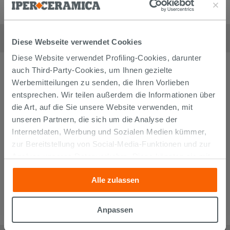
Mischer Bidetmischer Grohe Dice mit Ablaufgarnitur Chrom
121,90
€
Diese Webseite verwendet Cookies
/
stk
Diese Website verwendet Profiling-Cookies, darunter
auch Third-Party-Cookies, um Ihnen gezielte
Werbemitteilungen zu senden, die Ihren Vorlieben
entsprechen. Wir teilen außerdem die Informationen über
die Art, auf die Sie unsere Website verwenden, mit
unseren Partnern, die sich um die Analyse der
Internetdaten, Werbung und Sozialen Medien kümmer,
zur Bereitstellung von Social-Media-Funktionen und zur
Analyse unseres Datenverkehrs. Diese könnten sie mit
anderen Informationen, die Sie ihnen geliefert haben oder
Alle zulassen
die sie aufgrund Ihrer Verwendung ihrer Dienste
gesammelt haben, kombinieren. Falls Sie mehr wissen
möchten oder Ihre Zustimmung zu allen oder einigen
Anpassen
Cookies verweigern,
hier klicken
oder „Anpassen“. Die
Mischer Einhebelmischer Größe S Grohe Start für Bidet Schwarz