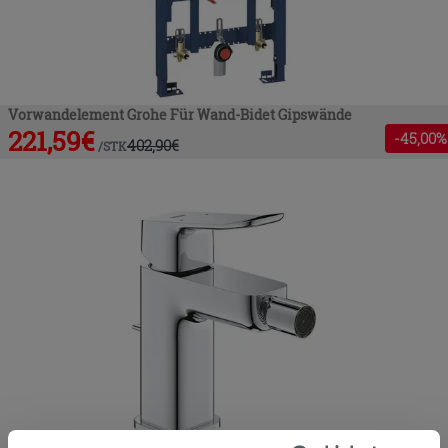
Vorwandelement Grohe Für Wand-Bidet Gipswände
221,59
€
-
45
,00%
402,90
€
/
STK