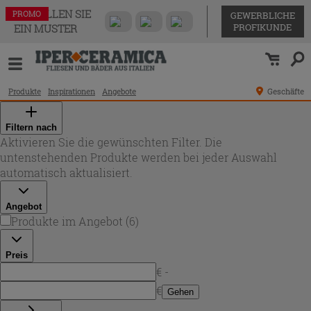
BESTELLEN SIE
PROMO
PROMO
PROMO
PROMO
PROMO
PROMO
GEWERBLICHE
PROFIKUNDE
EIN MUSTER
Produkte
Inspirationen
Angebote
Geschäfte
Filtern nach
Aktivieren Sie die gewünschten Filter. Die
untenstehenden Produkte werden bei jeder Auswahl
automatisch aktualisiert.
Angebot
Produkte im Angebot
(
6
)
Preis
€ -
€
Gehen