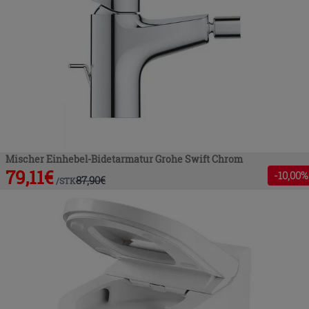
Mischer Einhebel-Bidetarmatur Grohe Swift Chrom
79,11
€
-
10
,00%
87,90
€
/
STK