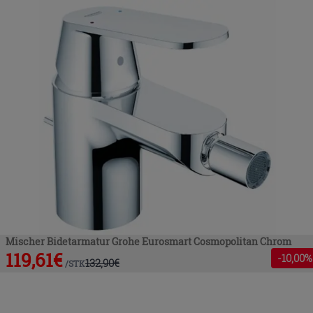
Mischer Bidetarmatur Grohe Eurosmart Cosmopolitan Chrom
119,61
€
-
10
,00%
132,90
€
/
STK