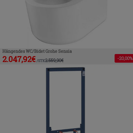
Hängendes WC/Bidet Grohe Sensia
2.047,92
€
-
20
,00%
2.559,90
€
/
STK