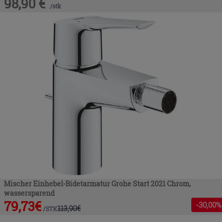
98,90
€
/
stk
Mischer Einhebel-Bidetarmatur Grohe Start 2021 Chrom,
wassersparend
79,73
€
-
30
,00%
113,90
€
/
STK