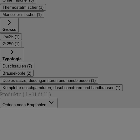
Ohne mischer
(
3
)
Thermostatmischer
(
3
)
Manueller mischer
(
1
)
Grösse
25x25
(
1
)
Ø 250
(
1
)
Typologie
Duschsäulen
(
7
)
Brauseköpfe
(
2
)
Duplex-sätze, duschgarnituren und handbrausen
(
1
)
Komplette duschgarnituren, duschgarnituren und handbrausen
(
1
)
Produkte
( 1 - 11 di 11 )
Ordnen nach:
Empfohlen