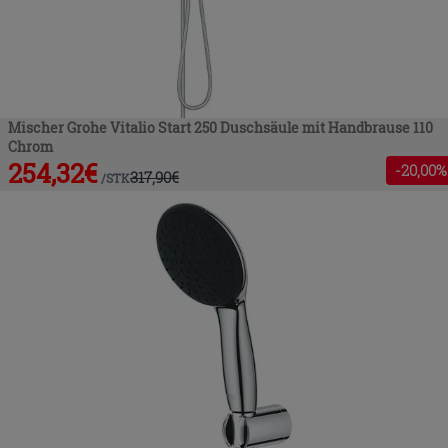
Mischer Grohe Vitalio Start 250 Duschsäule mit Handbrause 110
Chrom
254,32
€
-
20
,00%
317,90
€
/
STK