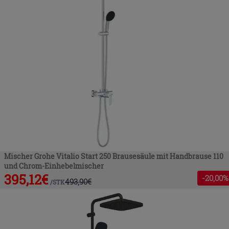
Mischer Grohe Vitalio Start 250 Brausesäule mit Handbrause 110
und Chrom-Einhebelmischer
395,12
€
-
20
,00%
493,90
€
/
STK