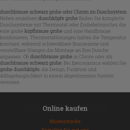
duschbrause schwarz grohe oder Chrom im Duschsystem
Neben einzelnen
duschköpfe grohe
finden Sie komplette
Duschsysteme mit Thermostat oder Einhebelmischer, die
eine große
kopfbrause grohe
und eine Handbrause
kombinieren. Thermostatlösungen halten die Temperatur
konstant, während schwenkbare Brausearme und
verstellbare Stangen die Montage an Ihre Dusche
anpassen. Ob
duschbrause grohe
in Chrom oder als
duschbrause schwarz grohe
: Bei Iperceramica wählen Sie
grohe duschköpfe
, die Design, Funktion und
Alltagstauglichkeit in einem abgestimmten System
vereinen.
Online kaufen
Musterstücke
Bestellen Sie mit uns