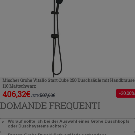
Mischer Grohe Vitalio Start Cube 250 Duschsäule mit Handbrause
110 Mattschwarz
406,32
€
-
20
,00%
507,90
€
/
STK
DOMANDE FREQUENTI
Worauf sollte ich bei der Auswahl eines Grohe Duschkopfs
oder Duschsystems achten?
Passen Grohe Duschköpfe auf jede vorhandene