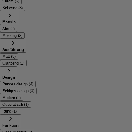
Chrom
(
6
)
Schwarz
(
3
)
Material
Abs
(
2
)
Messing
(
2
)
Ausführung
Matt
(
8
)
Glänzend
(
1
)
Design
Rundes design
(
4
)
Eckiges design
(
3
)
Modern
(
2
)
Quadratisch
(
1
)
Rund
(
1
)
Funktion