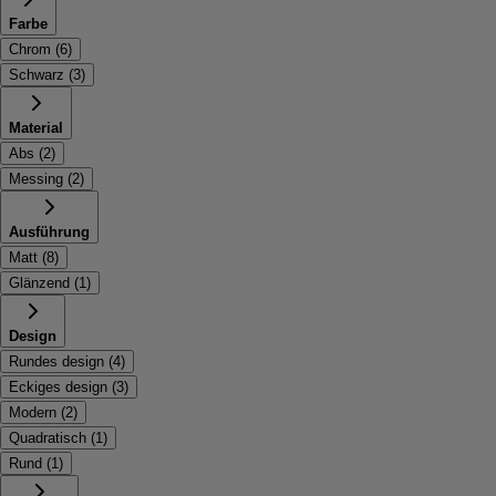
Farbe
Chrom
(
6
)
Schwarz
(
3
)
Material
Abs
(
2
)
Messing
(
2
)
Ausführung
Matt
(
8
)
Glänzend
(
1
)
Design
Rundes design
(
4
)
Eckiges design
(
3
)
Modern
(
2
)
Quadratisch
(
1
)
Rund
(
1
)