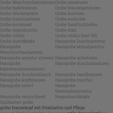
Grohe Waschtischarmaturen
Grohe armaturen
Grohe badewannen
Grohe brausegarnituren
Grohe drückerplatte
Grohe duschen
Grohe duschsysteme
Grohe eurocube
Grohe eurosmart
Grohe handtuchhalter
Grohe regendusche
Grohe start
Grohe vitalio
Grohe vitalio start 250
Große duschköpfe
Hansgrohe Duschsysteme
Hansgrohe
Hansgrohe ablaufgarnitur
Waschtischarmaturen
Hansgrohe armatur schwarz
Hansgrohe armaturen
Hansgrohe
Hansgrohe duscharmaturen
badewannenarmaturen
Hansgrohe duschschlauch
Hansgrohe handbrausen
Hansgrohe kopfbrausen
Hansgrohe mischer
Hansgrohe select
Hansgrohe
thermostatarmatur
Hansgrohe vernis blend
Regenduschköpfe
Spülkasten grohe
grohe brausekopf mit Strahlarten und Pflege