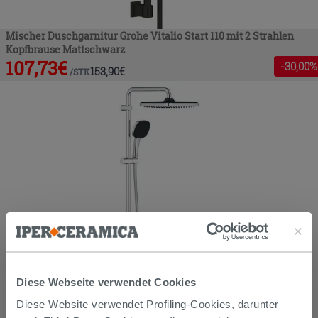
Mischer Duschgarnitur Grohe Vitalio Start 110 mit 2 Strahlen
Kopfbrause Mattschwarz
107,73
€
-
30
,00%
153,90
€
/
STK
Diese Webseite verwendet Cookies
Diese Website verwendet Profiling-Cookies, darunter