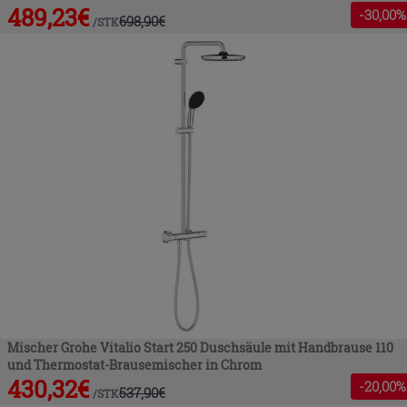
489,23
€
-
30
,00%
698,90
€
/
STK
Mischer Grohe Vitalio Start 250 Duschsäule mit Handbrause 110
und Thermostat-Brausemischer in Chrom
430,32
€
-
20
,00%
537,90
€
/
STK