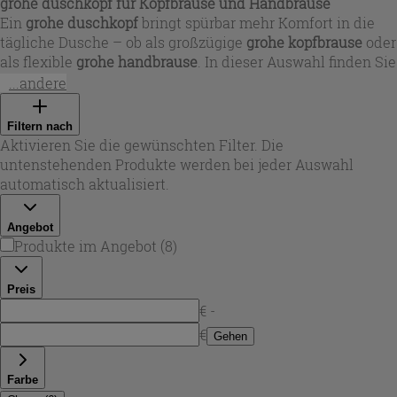
grohe duschkopf für Kopfbrause und Handbrause
Ein
grohe duschkopf
bringt spürbar mehr Komfort in die
tägliche Dusche – ob als großzügige
grohe kopfbrause
oder
als flexible
grohe handbrause
. In dieser Auswahl finden Sie
runde und eckige Designs, passend zu modernen wie
...andere
klassischen Bädern, mit Durchmessern bis zum
grohe
duschkopf groß
im 250‑mm-Format für ein breites
Filtern nach
Regenbild. Verfügbare Oberflächen wie Chrom und
Aktivieren Sie die gewünschten Filter. Die
Mattschwarz sorgen dafür, dass sich Ihre neue
grohe
untenstehenden Produkte werden bei jeder Auswahl
brause
harmonisch in Armaturen, Fliesen und Accessoires
automatisch aktualisiert.
einfügt.
Angebot
Produkte im Angebot
(
8
)
Preis
€ -
€
Gehen
Farbe