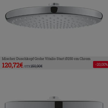
Mischer Duschkopf Grohe Vitalio Start Ø250 cm Chrom
120,72
€
-
20
,00%
150,90
€
/
STK