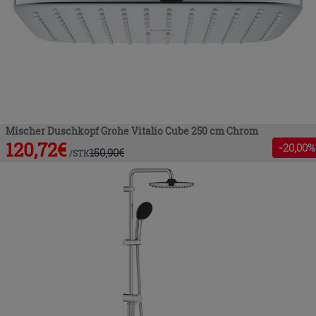
Mischer Duschkopf Grohe Vitalio Cube 250 cm Chrom
120,72
€
-
20
,00%
150,90
€
/
STK