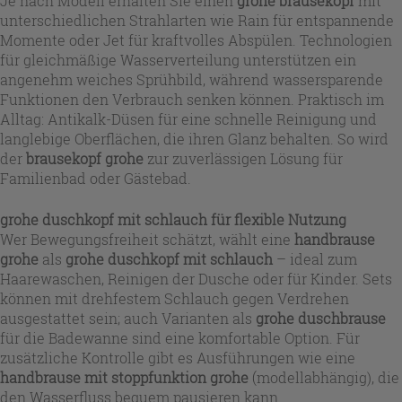
Je nach Modell erhalten Sie einen
grohe brausekopf
mit
unterschiedlichen Strahlarten wie Rain für entspannende
Momente oder Jet für kraftvolles Abspülen. Technologien
für gleichmäßige Wasserverteilung unterstützen ein
angenehm weiches Sprühbild, während wassersparende
Funktionen den Verbrauch senken können. Praktisch im
Alltag: Antikalk-Düsen für eine schnelle Reinigung und
langlebige Oberflächen, die ihren Glanz behalten. So wird
der
brausekopf grohe
zur zuverlässigen Lösung für
Familienbad oder Gästebad.
grohe duschkopf mit schlauch für flexible Nutzung
Wer Bewegungsfreiheit schätzt, wählt eine
handbrause
grohe
als
grohe duschkopf mit schlauch
– ideal zum
Haarewaschen, Reinigen der Dusche oder für Kinder. Sets
können mit drehfestem Schlauch gegen Verdrehen
ausgestattet sein; auch Varianten als
grohe duschbrause
für die Badewanne sind eine komfortable Option. Für
zusätzliche Kontrolle gibt es Ausführungen wie eine
handbrause mit stoppfunktion grohe
(modellabhängig), die
den Wasserfluss bequem pausieren kann.