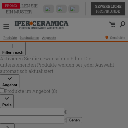
BESTELLEN SIE
PROMO
PROMO
PROMO
PROMO
PROMO
PROMO
PROMO
PROMO
GEWERBLICHE
PROFIKUNDE
EIN MUSTER
Produkte
Inspirationen
Angebote
Geschäfte
Filtern nach
Aktivieren Sie die gewünschten Filter. Die
untenstehenden Produkte werden bei jeder Auswahl
automatisch aktualisiert.
Angebot
Produkte im Angebot
(
8
)
Preis
€ -
€
Gehen