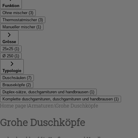
Funktion
Ohne mischer
(
3
)
Thermostatmischer
(
3
)
Manueller mischer
(
1
)
Grösse
25x25
(
1
)
Ø 250
(
1
)
Typologie
Duschsäulen
(
7
)
Brauseköpfe
(
2
)
Duplex-sätze, duschgarnituren und handbrausen
(
1
)
Komplette duschgarnituren, duschgarnituren und handbrausen
(
1
)
Home page
\
Armaturen
\
Grohe Duschköpfe
Grohe Duschköpfe