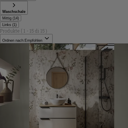
Waschschale
Mittig
(
14
)
Links
(
1
)
Produkte
( 1 - 15 di 15 )
Ordnen nach:
Empfohlen