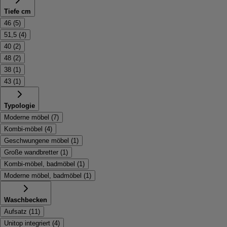
Tiefe cm
46
(
5
)
51,5
(
4
)
40
(
2
)
48
(
2
)
38
(
1
)
43
(
1
)
Typologie
Moderne möbel
(
7
)
Kombi-möbel
(
4
)
Geschwungene möbel
(
1
)
Große wandbretter
(
1
)
Kombi-möbel, badmöbel
(
1
)
Moderne möbel, badmöbel
(
1
)
Waschbecken
Aufsatz
(
11
)
Unitop integriert
(
4
)