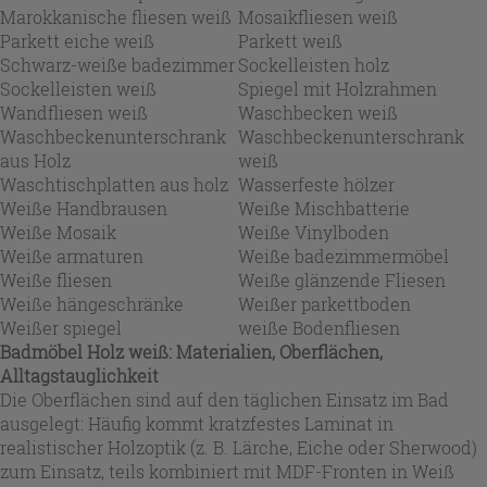
Marokkanische fliesen weiß
Mosaikfliesen weiß
Parkett eiche weiß
Parkett weiß
Schwarz-weiße badezimmer
Sockelleisten holz
Sockelleisten weiß
Spiegel mit Holzrahmen
Wandfliesen weiß
Waschbecken weiß
Waschbeckenunterschrank
Waschbeckenunterschrank
aus Holz
weiß
Waschtischplatten aus holz
Wasserfeste hölzer
Weiße Handbrausen
Weiße Mischbatterie
Weiße Mosaik
Weiße Vinylboden
Weiße armaturen
Weiße badezimmermöbel
Weiße fliesen
Weiße glänzende Fliesen
Weiße hängeschränke
Weißer parkettboden
Weißer spiegel
weiße Bodenfliesen
Badmöbel Holz weiß: Materialien, Oberflächen,
Alltagstauglichkeit
Die Oberflächen sind auf den täglichen Einsatz im Bad
ausgelegt: Häufig kommt kratzfestes Laminat in
realistischer Holzoptik (z. B. Lärche, Eiche oder Sherwood)
zum Einsatz, teils kombiniert mit MDF-Fronten in Weiß