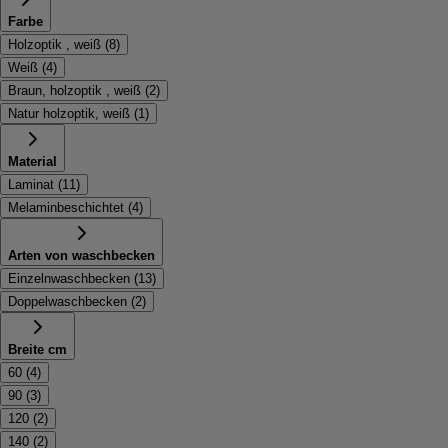
Farbe
Holzoptik , weiß
(
8
)
Weiß
(
4
)
Braun, holzoptik , weiß
(
2
)
Natur holzoptik, weiß
(
1
)
Material
Laminat
(
11
)
Melaminbeschichtet
(
4
)
Arten von waschbecken
Einzelnwaschbecken
(
13
)
Doppelwaschbecken
(
2
)
Breite cm
60
(
4
)
90
(
3
)
120
(
2
)
140
(
2
)