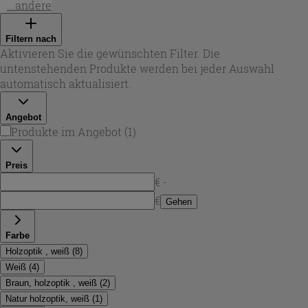
erscheinen. In dieser Auswahl finden Sie kompakte
...andere
Lösungen für Gäste-WCs sowie breite Varianten bis 140 cm
für Familienbäder. Viele Modelle sind wandhängend
Filtern nach
konzipiert – ideal für eine leichte Bodenreinigung und
Aktivieren Sie die gewünschten Filter. Die
einen modernen Look – während auch freistehende
untenstehenden Produkte werden bei jeder Auswahl
Ausführungen mit Beinen verfügbar sind, wenn Sie eine
automatisch aktualisiert.
klassische Stellvariante bevorzugen.
Angebot
Produkte im Angebot
(
1
)
Preis
€ -
€
Gehen
Farbe
Holzoptik , weiß
(
8
)
Weiß
(
4
)
Braun, holzoptik , weiß
(
2
)
Natur holzoptik, weiß
(
1
)