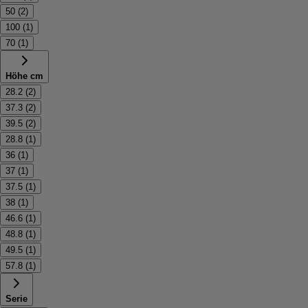
50
(
2
)
100
(
1
)
70
(
1
)
Höhe cm
28.2
(
2
)
37.3
(
2
)
39.5
(
2
)
28.8
(
1
)
36
(
1
)
37
(
1
)
37.5
(
1
)
38
(
1
)
46.6
(
1
)
48.8
(
1
)
49.5
(
1
)
57.8
(
1
)
Serie