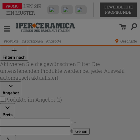
BESTELLEN SIE
PROMO
GEWERBLICHE
PROFIKUNDE
EIN MUSTER
Produkte
Inspirationen
Angebote
Geschäfte
Filtern nach
Aktivieren Sie die gewünschten Filter. Die
untenstehenden Produkte werden bei jeder Auswahl
automatisch aktualisiert.
Angebot
Produkte im Angebot
(
1
)
Preis
€ -
€
Gehen