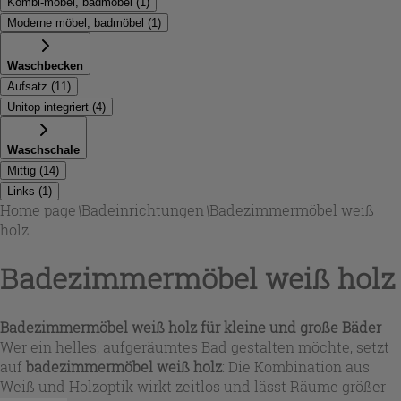
Kombi-möbel, badmöbel
(
1
)
Moderne möbel, badmöbel
(
1
)
Waschbecken
Aufsatz
(
11
)
Unitop integriert
(
4
)
Waschschale
Mittig
(
14
)
Links
(
1
)
Home page
\
Badeinrichtungen
\
Badezimmermöbel weiß
holz
Badezimmermöbel weiß holz
Badezimmermöbel weiß holz für kleine und große Bäder
Wer ein helles, aufgeräumtes Bad gestalten möchte, setzt
auf
badezimmermöbel weiß holz
: Die Kombination aus
Weiß und Holzoptik wirkt zeitlos und lässt Räume größer