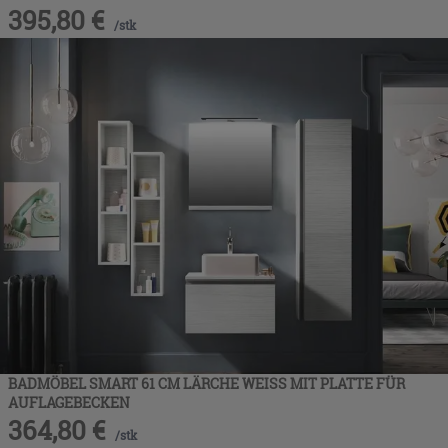
395,80
€
/
stk
BADMÖBEL SMART 61 CM LÄRCHE WEISS MIT PLATTE FÜR
AUFLAGEBECKEN
364,80
€
/
stk