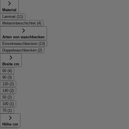
Material
Laminat
(
11
)
Melaminbeschichtet
(
4
)
Arten von waschbecken
Einzelnwaschbecken
(
13
)
Doppelwaschbecken
(
2
)
Breite cm
60
(
4
)
90
(
3
)
120
(
2
)
140
(
2
)
50
(
2
)
100
(
1
)
70
(
1
)
Höhe cm