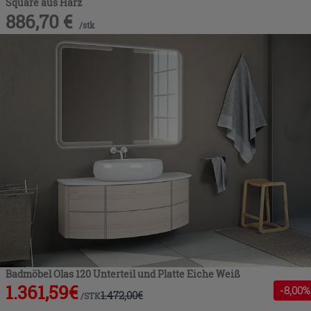
Square aus Harz
886,70
€
/
stk
Badmöbel Olas 120 Unterteil und Platte Eiche Weiß
1.361,59
€
-
8
,00%
1.472,00
€
/
STK