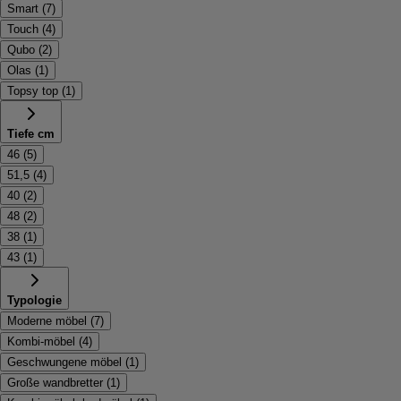
Smart
(
7
)
Touch
(
4
)
Qubo
(
2
)
Olas
(
1
)
Topsy top
(
1
)
Tiefe cm
46
(
5
)
51,5
(
4
)
40
(
2
)
48
(
2
)
38
(
1
)
43
(
1
)
Typologie
Moderne möbel
(
7
)
Kombi-möbel
(
4
)
Geschwungene möbel
(
1
)
Große wandbretter
(
1
)