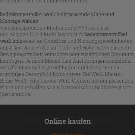
minimalistisch bis familienfreundlich.
badezimmermöbel weiß holz: passende Maße und
Montage wählen
Von platzsparenden Breiten um 50–70 cm bis zu
großzügigen 120–140 cm lassen sich
badezimmermöbel
weiß holz
exakt an Grundriss und Nutzungsgewohnheiten
anpassen. Achten Sie auf Tiefe und Höhe, wenn Sie mehr
Bewegungsfreiheit wünschen oder zusätzlichen Stauraum
benötigen. Je nach Modell sind Ausführungen umkehrbar,
was die Planung bei Anschlüssen erleichtert. Für ein
stimmiges Gesamtbild kombinieren Sie Weiß-Matrix-,
Eiche-Weiß- oder Lärche-Weiß-Optiken mit der passenden
Platte und schaffen so ein harmonisches Badkonzept von
Iperceramica.
Online kaufen
Musterstücke