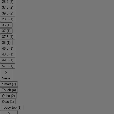
28.2
(
2
)
37.3
(
2
)
39.5
(
2
)
28.8
(
1
)
36
(
1
)
37
(
1
)
37.5
(
1
)
38
(
1
)
46.6
(
1
)
48.8
(
1
)
49.5
(
1
)
57.8
(
1
)
Serie
Smart
(
7
)
Touch
(
4
)
Qubo
(
2
)
Olas
(
1
)
Topsy top
(
1
)