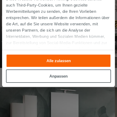
auch Third-Party-Cookies, um Ihnen gezielte
Werbemitteilungen zu senden, die Ihren Vorlieben
entsprechen. Wir teilen außerdem die Informationen über
die Art, auf die Sie unsere Website verwenden, mit
unseren Partnern, die sich um die Analyse der
Internetdaten, Werbung und Sozialen Medien kümmer,
zur Bereitstellung von Social-Media-Funktionen und zur
Analyse unseres Datenverkehrs. Diese könnten sie mit
anderen Informationen, die Sie ihnen geliefert haben oder
Alle zulassen
die sie aufgrund Ihrer Verwendung ihrer Dienste
gesammelt haben, kombinieren. Falls Sie mehr wissen
Badmöbel Smart 61 cm Lärche Weiß mit Unitop-Waschbecken
möchten oder Ihre Zustimmung zu allen oder einigen
Ecoline aus Harz
Anpassen
Cookies verweigern,
hier klicken
oder „Anpassen“. Die
427,80
€
/
stk
Zustimmung kann durch Klicken auf die Schaltfläche
„Cookies akzeptieren“ gegeben werden. Wenn Sie auf
die Schaltfläche "X" klicken, können Sie das Surfen erst
nach der Installation der technischen Cookies fortsetzen.