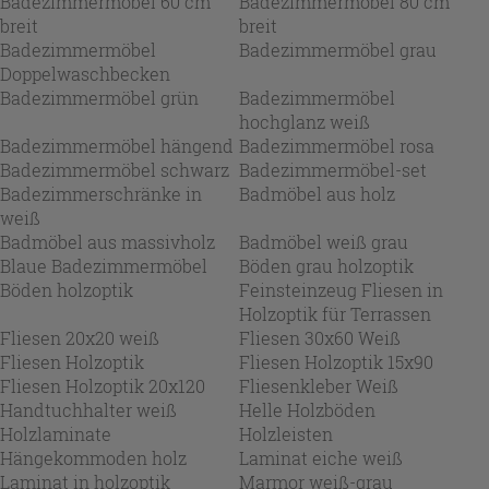
Badezimmermöbel 60 cm
Badezimmermöbel 80 cm
breit
breit
Badezimmermöbel
Badezimmermöbel grau
Doppelwaschbecken
Badezimmermöbel grün
Badezimmermöbel
hochglanz weiß
Badezimmermöbel hängend
Badezimmermöbel rosa
Badezimmermöbel schwarz
Badezimmermöbel-set
Badezimmerschränke in
Badmöbel aus holz
weiß
Badmöbel aus massivholz
Badmöbel weiß grau
Blaue Badezimmermöbel
Böden grau holzoptik
Böden holzoptik
Feinsteinzeug Fliesen in
Holzoptik für Terrassen
Fliesen 20x20 weiß
Fliesen 30x60 Weiß
Fliesen Holzoptik
Fliesen Holzoptik 15x90
Fliesen Holzoptik 20x120
Fliesenkleber Weiß
Handtuchhalter weiß
Helle Holzböden
Holzlaminate
Holzleisten
Hängekommoden holz
Laminat eiche weiß
Laminat in holzoptik
Marmor weiß-grau