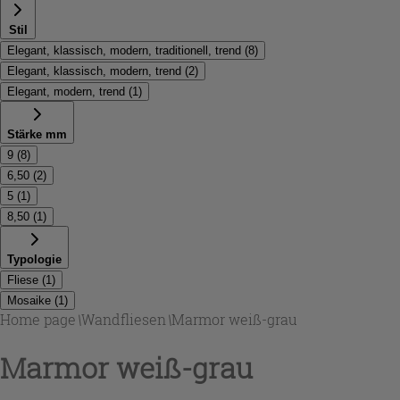
Stil
Elegant, klassisch, modern, traditionell, trend
(
8
)
Elegant, klassisch, modern, trend
(
2
)
Elegant, modern, trend
(
1
)
Stärke mm
9
(
8
)
6,50
(
2
)
5
(
1
)
8,50
(
1
)
Typologie
Fliese
(
1
)
Mosaike
(
1
)
Home page
\
Wandfliesen
\
Marmor weiß-grau
Marmor weiß-grau