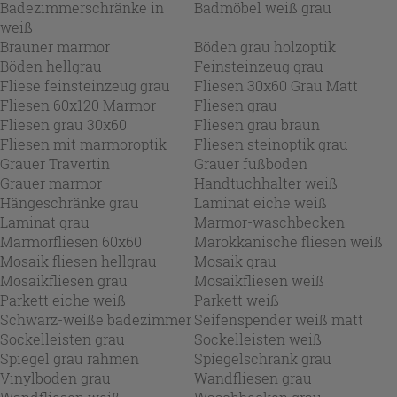
Badezimmerschränke in
Badmöbel weiß grau
weiß
Brauner marmor
Böden grau holzoptik
Böden hellgrau
Feinsteinzeug grau
Fliese feinsteinzeug grau
Fliesen 30x60 Grau Matt
Fliesen 60x120 Marmor
Fliesen grau
Fliesen grau 30x60
Fliesen grau braun
Fliesen mit marmoroptik
Fliesen steinoptik grau
Grauer Travertin
Grauer fußboden
Grauer marmor
Handtuchhalter weiß
Hängeschränke grau
Laminat eiche weiß
Laminat grau
Marmor-waschbecken
Marmorfliesen 60x60
Marokkanische fliesen weiß
Mosaik fliesen hellgrau
Mosaik grau
Mosaikfliesen grau
Mosaikfliesen weiß
Parkett eiche weiß
Parkett weiß
Schwarz-weiße badezimmer
Seifenspender weiß matt
Sockelleisten grau
Sockelleisten weiß
Spiegel grau rahmen
Spiegelschrank grau
Vinylboden grau
Wandfliesen grau