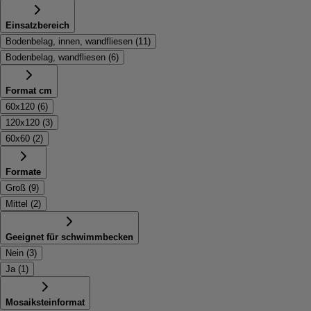
Einsatzbereich
Bodenbelag, innen, wandfliesen
(
11
)
Bodenbelag, wandfliesen
(
6
)
Format cm
60x120
(
6
)
120x120
(
3
)
60x60
(
2
)
Formate
Groß
(
9
)
Mittel
(
2
)
Geeignet für schwimmbecken
Nein
(
3
)
Ja
(
1
)
Mosaiksteinformat