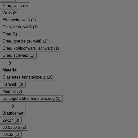
Grau, weiß
(
8
)
Weiß
(
3
)
Elfenbein, weiß
(
2
)
Gelb, grün, weiß
(
1
)
Grau
(
1
)
Grau, graubeige, weiß
(
1
)
Grau, kohlschwarz, schwarz
(
1
)
Grau, schwarz
(
1
)
Material
Glasiertes feinsteinzeug
(
10
)
Keramik
(
3
)
Marmor
(
3
)
Durchgefärbtes feinsteinzeug
(
1
)
Blattformat
29x27
(
3
)
30,5x30,5
(
2
)
32x32
(
1
)