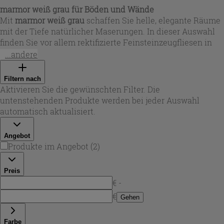
marmor weiß grau für Böden und Wände
Mit
marmor weiß grau
schaffen Sie helle, elegante Räume
mit der Tiefe natürlicher Maserungen. In dieser Auswahl
finden Sie vor allem rektifizierte Feinsteinzeugfliesen in
Marmoroptik, die sowohl am Boden als auch an der Wand
...andere
überzeugen – vom klassischen Weiß mit feinen grauen
Adern bis zu Varianten mit warmen Gold- und Beigetönen
Filtern nach
oder ausdrucksstarken Kontrasten. Großformate wie
Aktivieren Sie die gewünschten Filter. Die
60x120, 90x90 oder 120x120 sorgen für ruhige Flächen mit
untenstehenden Produkte werden bei jeder Auswahl
wenigen Fugen und wirken besonders hochwertig in Bad,
automatisch aktualisiert.
Küche, Wohnbereich oder Eingangszone. Ergänzend
stehen Mosaike bereit, um Akzente, Nischen und
Angebot
Übergänge stilvoll zu gestalten.
Produkte im Angebot
(
2
)
Preis
€ -
€
Gehen
Farbe