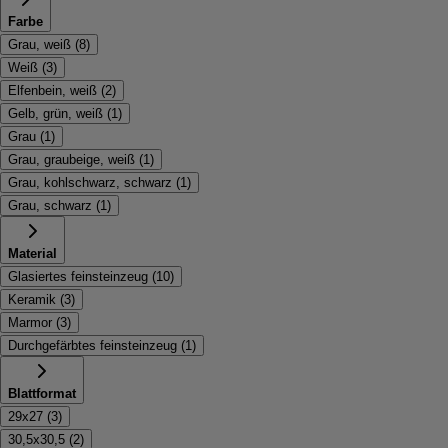
Farbe
Grau, weiß
(
8
)
Weiß
(
3
)
Elfenbein, weiß
(
2
)
Gelb, grün, weiß
(
1
)
Grau
(
1
)
Grau, graubeige, weiß
(
1
)
Grau, kohlschwarz, schwarz
(
1
)
Grau, schwarz
(
1
)
Material
Glasiertes feinsteinzeug
(
10
)
Keramik
(
3
)
Marmor
(
3
)
Durchgefärbtes feinsteinzeug
(
1
)
Blattformat
29x27
(
3
)
30,5x30,5
(
2
)