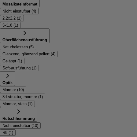
Mosaiksteinformat
Nicht einstufbar
(
4
)
2,2x2,2
(
1
)
5x1,8
(
1
)
Oberflächenausführung
Naturbelassen
(
5
)
Glänzend, glänzend poliert
(
4
)
Geläppt
(
1
)
Soft-ausführung
(
1
)
Optik
Marmor
(
10
)
3d-struktur, marmor
(
1
)
Marmor, stein
(
1
)
Rutschhemmung
Nicht einstufbar
(
10
)
R9
(
1
)