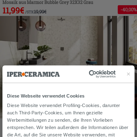
Mosaik aus Marmor Bubble Grey 32X32 Grau
11,99
€
-
40
,00%
19,99
€
/
STK
Diese Webseite verwendet Cookies
Diese Website verwendet Profiling-Cookies, darunter
auch Third-Party-Cookies, um Ihnen gezielte
Werbemitteilungen zu senden, die Ihren Vorlieben
Fliese Calacatta Gold Marbles 60X60 Feinsteinzeug Marmoroptik
Glänzend Poliert Weiss
entsprechen. Wir teilen außerdem die Informationen über
45,99
€
die Art, auf die Sie unsere Website verwenden, mit