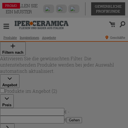
BESTELLEN SIE
PROMO
PROMO
GEWERBLICHE
PROFIKUNDE
EIN MUSTER
Produkte
Inspirationen
Angebote
Geschäfte
Filtern nach
Aktivieren Sie die gewünschten Filter. Die
untenstehenden Produkte werden bei jeder Auswahl
automatisch aktualisiert.
Angebot
Produkte im Angebot
(
2
)
Preis
€ -
€
Gehen