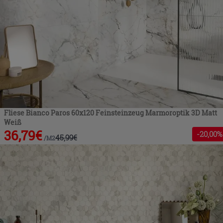
Fliese Bianco Paros 60x120 Feinsteinzeug Marmoroptik 3D Matt
Weiß
36,79
€
-
20
,00%
45,99
€
/
M2