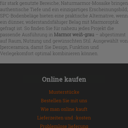
für stark genutzte Bereiche; Naturmarmor-Mosaike bringen
authentische Tiefe und ein einzigartiges Erscheinungsbild;
SPC-Bodenbeläge bieten eine praktische Alternative, wenn
ein dünner, widerstandsfähiger Belag mit Marmoroptik
gefragt ist. So finden Sie für nahezu jedes Projekt die
passende Ausführung in
Marmor weiß-grau
– abgestimmt
auf Raum, Nutzung und gewünschten Stil. Ausgewählt von
Iperceramica, damit Sie Design, Funktion und
Verlegekomfort optimal kombinieren können.
Online kaufen
Musterstücke
Bestellen Sie mit uns
Wie man online kauft
Lieferzeiten und -kosten
Problemlose lieferung