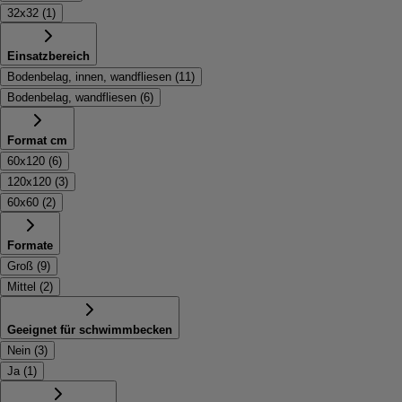
32x32
(
1
)
Einsatzbereich
Bodenbelag, innen, wandfliesen
(
11
)
Bodenbelag, wandfliesen
(
6
)
Format cm
60x120
(
6
)
120x120
(
3
)
60x60
(
2
)
Formate
Groß
(
9
)
Mittel
(
2
)
Geeignet für schwimmbecken
Nein
(
3
)
Ja
(
1
)