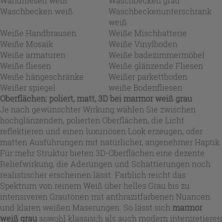
Wandfliesen weiß
Waschbecken grau
Waschbecken weiß
Waschbeckenunterschrank
weiß
Weiße Handbrausen
Weiße Mischbatterie
Weiße Mosaik
Weiße Vinylboden
Weiße armaturen
Weiße badezimmermöbel
Weiße fliesen
Weiße glänzende Fliesen
Weiße hängeschränke
Weißer parkettboden
Weißer spiegel
weiße Bodenfliesen
Oberflächen: poliert, matt, 3D bei marmor weiß grau
Je nach gewünschter Wirkung wählen Sie zwischen
hochglänzenden, polierten Oberflächen, die Licht
reflektieren und einen luxuriösen Look erzeugen, oder
matten Ausführungen mit natürlicher, angenehmer Haptik.
Für mehr Struktur bieten 3D-Oberflächen eine dezente
Reliefwirkung, die Aderungen und Schattierungen noch
realistischer erscheinen lässt. Farblich reicht das
Spektrum von reinem Weiß über helles Grau bis zu
intensiveren Grautönen mit anthrazitfarbenen Nuancen
und klaren weißen Maserungen. So lässt sich
marmor
weiß grau
sowohl klassisch als auch modern interpretieren