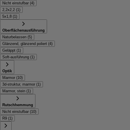
Nicht einstufbar
(
4
)
2,2x2,2
(
1
)
5x1,8
(
1
)
Oberflächenausführung
Naturbelassen
(
5
)
Glänzend, glänzend poliert
(
4
)
Geläppt
(
1
)
Soft-ausführung
(
1
)
Optik
Marmor
(
10
)
3d-struktur, marmor
(
1
)
Marmor, stein
(
1
)
Rutschhemmung
Nicht einstufbar
(
10
)
R9
(
1
)