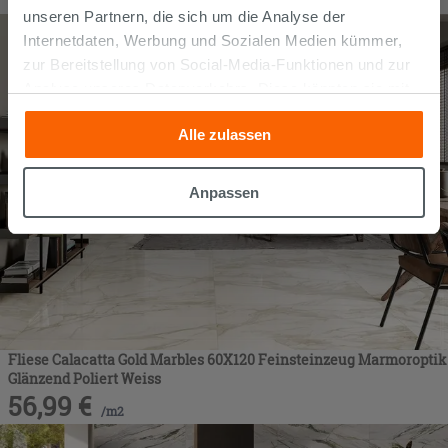
/
m2
unseren Partnern, die sich um die Analyse der
Internetdaten, Werbung und Sozialen Medien kümmer,
zur Bereitstellung von Social-Media-Funktionen und zur
Analyse unseres Datenverkehrs. Diese könnten sie mit
anderen Informationen, die Sie ihnen geliefert haben oder
Alle zulassen
die sie aufgrund Ihrer Verwendung ihrer Dienste
gesammelt haben, kombinieren. Falls Sie mehr wissen
möchten oder Ihre Zustimmung zu allen oder einigen
Anpassen
Cookies verweigern,
hier klicken
oder „Anpassen“. Die
Zustimmung kann durch Klicken auf die Schaltfläche
„Cookies akzeptieren“ gegeben werden. Wenn Sie auf
die Schaltfläche "X" klicken, können Sie das Surfen erst
nach der Installation der technischen Cookies fortsetzen.
Fliese Calacatta Gold Marbles 60X120 Feinsteinzeug Marmoroptik
Glänzend Poliert Weiss
56,99
€
/
m2