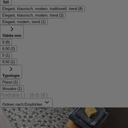
Stil
Elegant, klassisch, modern, traditionell, trend
(
8
)
Elegant, klassisch, modern, trend
(
2
)
Elegant, modern, trend
(
1
)
Stärke mm
9
(
8
)
6,50
(
2
)
5
(
1
)
8,50
(
1
)
Typologie
Fliese
(
1
)
Mosaike
(
1
)
Produkte
( 1 - 18 di 18 )
Ordnen nach:
Empfohlen