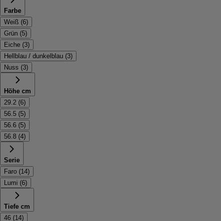
Farbe
Weiß
(
6
)
Grün
(
5
)
Eiche
(
3
)
Hellblau / dunkelblau
(
3
)
Nuss
(
3
)
Höhe cm
29.2
(
6
)
56.5
(
5
)
56.6
(
5
)
56.8
(
4
)
Serie
Faro
(
14
)
Lumi
(
6
)
Tiefe cm
46
(
14
)