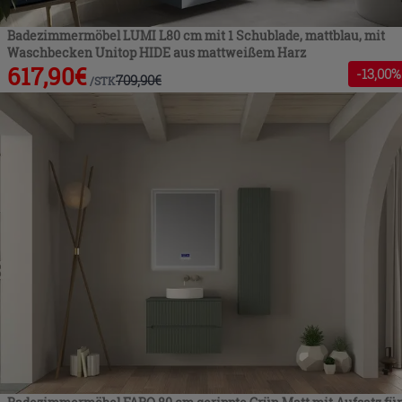
Badezimmermöbel LUMI L80 cm mit 1 Schublade, mattblau, mit
Waschbecken Unitop HIDE aus mattweißem Harz
617,90
€
-
13
,00%
709,90
€
/
STK