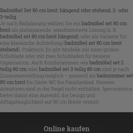
Badmöbel Set 80 cm breit: hängend oder stehend, 2- oder
3-teilig
Je nach Badplanung wählen Sie ein
badmöbel set 80 cm
breit
als platzsparende, wandmontierte Lösung (z. B.
badmöbel set 80 cm breit hängend
) oder als Variante für
eine klassische Aufstellung (
badmöbel set 80 cm breit
stehend
). Praktisch: Es gibt Modelle mit einer großen
Schublade oder mit zwei Schubladen für bessere
Organisation. Auch Kombinationen wie
badmöbel set 2
teilig 80 cm
oder
badmöbel set 3 teilig 80 cm
sind je nach
Zusammenstellung möglich – passend als
badezimmer set
80 cm breit
für Gäste-WC bis Familienbad. Hinweis:
Armaturen sind in der Regel nicht enthalten. Iperceramica
bietet damit eine Auswahl, die Design und
Alltagstauglichkeit auf 80 cm Breite vereint.
Online kaufen