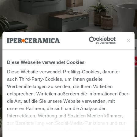
Badezimmermöbel LUMI L80 cm mit 1 Schublade, mattgrüne
Oberfläche, mit Waschbecken Unitop HIDE aus glänzend weißem
Harz
696,30
€
-
14
,00%
Diese Webseite verwendet Cookies
807,90
€
/
STK
Diese Website verwendet Profiling-Cookies, darunter
auch Third-Party-Cookies, um Ihnen gezielte
Werbemitteilungen zu senden, die Ihren Vorlieben
entsprechen. Wir teilen außerdem die Informationen über
die Art, auf die Sie unsere Website verwenden, mit
unseren Partnern, die sich um die Analyse der
Internetdaten, Werbung und Sozialen Medien kümmer,
zur Bereitstellung von Social-Media-Funktionen und zur
Analyse unseres Datenverkehrs. Diese könnten sie mit