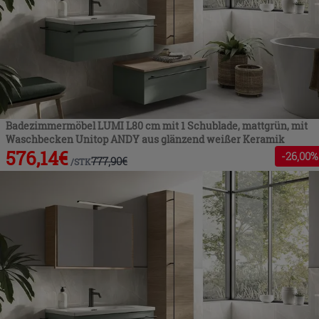
Badezimmermöbel LUMI L80 cm mit 1 Schublade, mattgrün, mit
Waschbecken Unitop ANDY aus glänzend weißer Keramik
576,14
€
-
26
,00%
777,90
€
/
STK