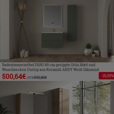
Badezimmermöbel FARO 80 cm gerippte Grün Matt und
Waschbecken Unitop aus Keramik ANDY Weiß Glänzend
500,64
€
-
15
,00%
590,80
€
/
STK