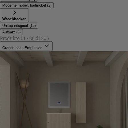
Moderne möbel, badmöbel
(
2
)
Waschbecken
Unitop integriert
(
15
)
Aufsatz
(
5
)
Produkte
( 1 - 20 di 20 )
Ordnen nach:
Empfohlen