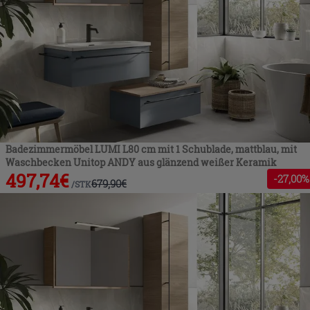
Badezimmermöbel LUMI L80 cm mit 1 Schublade, mattblau, mit
Waschbecken Unitop ANDY aus glänzend weißer Keramik
497,74
€
-
27
,00%
679,90
€
/
STK