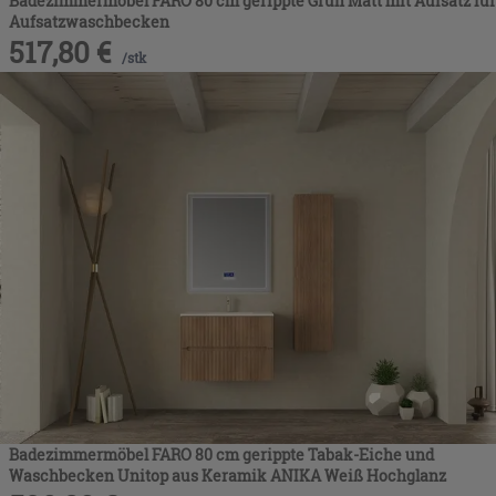
Badezimmermöbel FARO 80 cm gerippte Grün Matt mit Aufsatz für
Aufsatzwaschbecken
517,80
€
/
stk
Badezimmermöbel FARO 80 cm gerippte Tabak-Eiche und
Waschbecken Unitop aus Keramik ANIKA Weiß Hochglanz