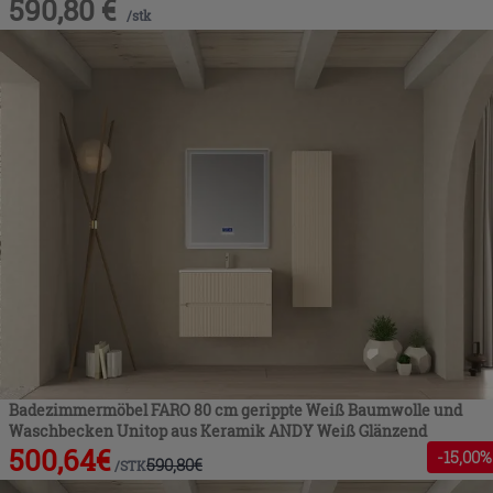
590,80
€
/
stk
Badezimmermöbel FARO 80 cm gerippte Weiß Baumwolle und
Waschbecken Unitop aus Keramik ANDY Weiß Glänzend
500,64
€
-
15
,00%
590,80
€
/
STK