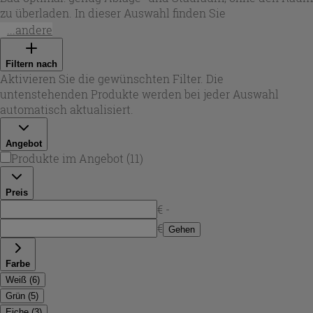
zu überladen. In dieser Auswahl finden Sie
badezimmermöbel 80 cm
mit klaren, geraden Linien und
...andere
praktischen Schubladenlösungen – ideal für Haushalte,
die Ordnung am Waschplatz schätzen. Ob als
badmöbel 80
Filtern nach
cm
für Renovierungen oder als neues Set für den täglichen
Aktivieren Sie die gewünschten Filter. Die
Komfort: Das Maß 80 cm passt besonders gut zu mittleren
untenstehenden Produkte werden bei jeder Auswahl
Grundrissen und lässt sich leicht mit Spiegeln,
automatisch aktualisiert.
Hochschränken und Accessoires kombinieren.
Angebot
Produkte im Angebot
(
11
)
Preis
€ -
€
Gehen
Farbe
Weiß
(
6
)
Grün
(
5
)
Eiche
(
3
)