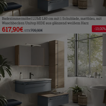
Badezimmermöbel LUMI L80 cm mit 1 Schublade, mattblau, mit
Waschbecken Unitop HIDE aus glänzend weißem Harz
617,90
€
-
13
,00%
709,90
€
/
STK