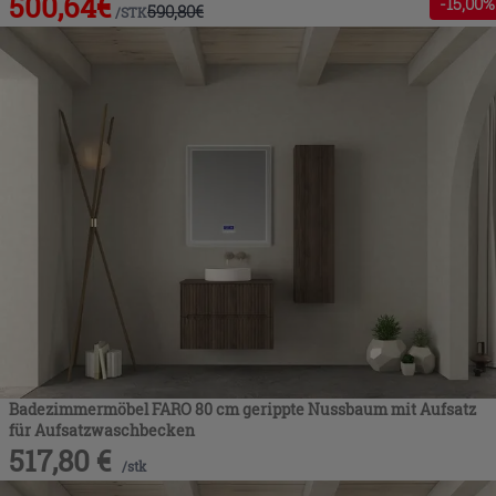
500,64
€
-
15
,00%
590,80
€
/
STK
Badezimmermöbel FARO 80 cm gerippte Nussbaum mit Aufsatz
für Aufsatzwaschbecken
517,80
€
/
stk