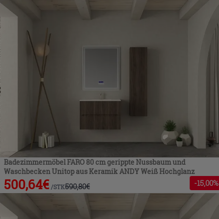
Badezimmermöbel FARO 80 cm gerippte Nussbaum und
Waschbecken Unitop aus Keramik ANDY Weiß Hochglanz
500,64
€
-
15
,00%
590,80
€
/
STK