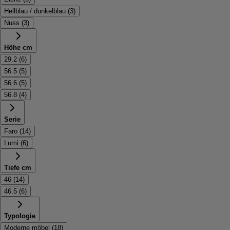
Hellblau / dunkelblau
(
3
)
Nuss
(
3
)
Höhe cm
29.2
(
6
)
56.5
(
5
)
56.6
(
5
)
56.8
(
4
)
Serie
Faro
(
14
)
Lumi
(
6
)
Tiefe cm
46
(
14
)
46.5
(
6
)
Typologie
Moderne möbel
(
18
)