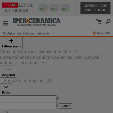
BESTELLEN SIE
PROMO
PROMO
PROMO
PROMO
PROMO
PROMO
PROMO
PROMO
PROMO
PROMO
PROMO
GEWERBLICHE
PROFIKUNDE
EIN MUSTER
Produkte
Inspirationen
Angebote
Geschäfte
Filtern nach
Aktivieren Sie die gewünschten Filter. Die
untenstehenden Produkte werden bei jeder Auswahl
automatisch aktualisiert.
Angebot
Produkte im Angebot
(
11
)
Preis
€ -
€
Gehen