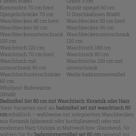
Fliesen 80x80
Granit 3 cm
Kommoden 70 cm breit
Runde spiegel 60 cm
Spiegelschränke 70 cm
U-Duschkabinen 80x80
Waschbecken 45 cm breit
Waschbecken 50 cm breit
Waschbecken 60 cm
Waschbecken 90 cm
Waschbeckenunterschrank
Waschbeckenunterschrank
100 cm
120 cm
Waschtisch 120 cm
Waschtisch 180 cm
Waschtisch 70 cm breit
Waschtisch 80 cm
Waschtisch mit
Waschtische 100 cm mit
unterschrank 90 cm
unterschrank
Waschtischunterschränke
Weiße badezimmermöbel
60 cm
Whirlpool-Badewanne
180x80
Badmöbel Set 80 cm mit Waschtisch: Keramik oder Harz
Viele Varianten sind als
badmöbel set mit waschtisch 80
cm
erhältlich – wahlweise mit integriertem Waschbecken
aus Keramik (glänzend oder hochglänzend) oder mit
modernen Harz-Unitops in Mattweiß bzw. Glanzweiß. So
wählen Sie Ihr
badezimmermöbel set 80 cm
passend zur