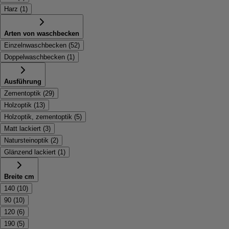
Harz
(
1
)
Arten von waschbecken
Einzelnwaschbecken
(
52
)
Doppelwaschbecken
(
1
)
Ausführung
Zementoptik
(
29
)
Holzoptik
(
13
)
Holzoptik, zementoptik
(
5
)
Matt lackiert
(
3
)
Natursteinoptik
(
2
)
Glänzend lackiert
(
1
)
Breite cm
140
(
10
)
90
(
10
)
120
(
6
)
190
(
5
)