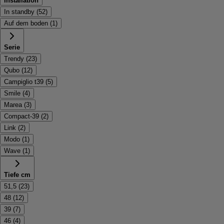
Installation
In standby
(
52
)
Auf dem boden
(
1
)
Serie
Trendy
(
23
)
Qubo
(
12
)
Campiglio t39
(
5
)
Smile
(
4
)
Marea
(
3
)
Compact-39
(
2
)
Link
(
2
)
Modo
(
1
)
Wave
(
1
)
Tiefe cm
51,5
(
23
)
48
(
12
)
39
(
7
)
46
(
4
)