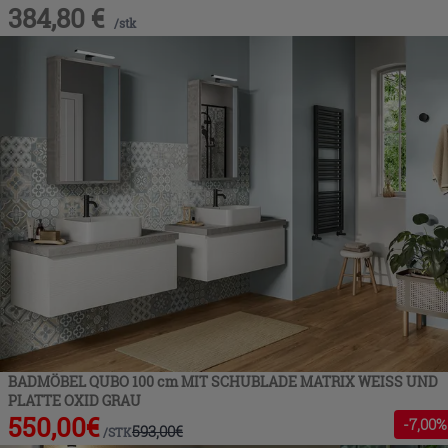
384,80
€
/
stk
BADMÖBEL QUBO 100 cm MIT SCHUBLADE MATRIX WEISS UND
PLATTE OXID GRAU
550,00
€
-
7
,00%
593,00
€
/
STK