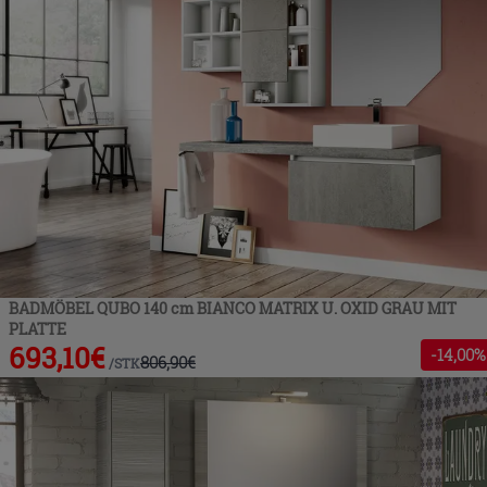
BADMÖBEL QUBO 140 cm BIANCO MATRIX U. OXID GRAU MIT
PLATTE
693,10
€
-
14
,00%
806,90
€
/
STK