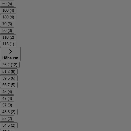
60
(
5
)
100
(
4
)
180
(
4
)
70
(
3
)
80
(
3
)
110
(
2
)
115
(
1
)
Höhe cm
26.2
(
12
)
51.2
(
8
)
39.5
(
6
)
56.7
(
5
)
45
(
4
)
47
(
4
)
57
(
3
)
43.5
(
2
)
52
(
2
)
54.5
(
2
)