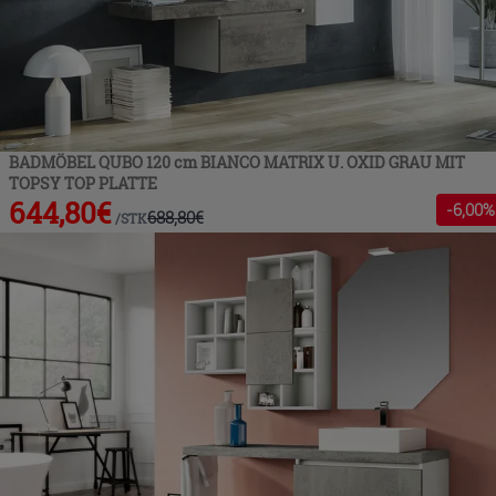
BADMÖBEL QUBO 120 cm BIANCO MATRIX U. OXID GRAU MIT
TOPSY TOP PLATTE
644,80
€
-
6
,00%
688,80
€
/
STK