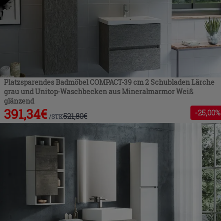
Platzsparendes Badmöbel COMPACT-39 cm 2 Schubladen Lärche
grau und Unitop-Waschbecken aus Mineralmarmor Weiß
glänzend
391,34
€
-
25
,00%
521,80
€
/
STK