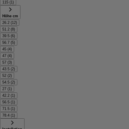
115
(
1
)
Höhe cm
26.2
(
12
)
51.2
(
8
)
39.5
(
6
)
56.7
(
5
)
45
(
4
)
47
(
4
)
57
(
3
)
43.5
(
2
)
52
(
2
)
54.5
(
2
)
27
(
1
)
42.2
(
1
)
56.5
(
1
)
71.5
(
1
)
78.4
(
1
)