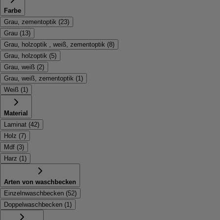
Farbe
Grau, zementoptik
(
23
)
Grau
(
13
)
Grau, holzoptik , weiß, zementoptik
(
8
)
Grau, holzoptik
(
5
)
Grau, weiß
(
2
)
Grau, weiß, zementoptik
(
1
)
Weiß
(
1
)
Material
Laminat
(
42
)
Holz
(
7
)
Mdf
(
3
)
Harz
(
1
)
Arten von waschbecken
Einzelnwaschbecken
(
52
)
Doppelwaschbecken
(
1
)