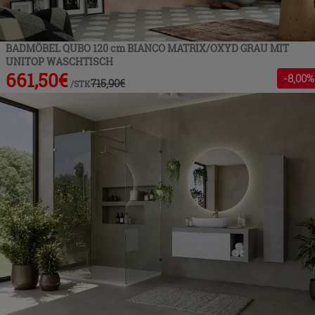
BADMÖBEL QUBO 120 cm BIANCO MATRIX/OXYD GRAU MIT
UNITOP WASCHTISCH
661,50
€
-
8
,00%
715,90
€
/
STK