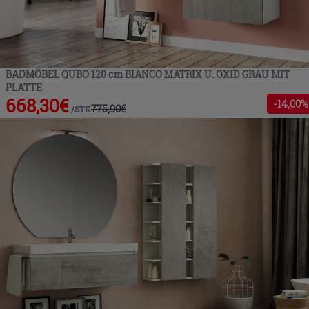
BADMÖBEL QUBO 120 cm BIANCO MATRIX U. OXID GRAU MIT
PLATTE
668,30
€
-
14
,00%
775,90
€
/
STK