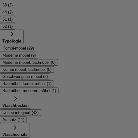
38
(
3
)
44
(
2
)
51
(
1
)
52
(
1
)
Typologie
Kombi-möbel
(
29
)
Moderne möbel
(
9
)
Moderne möbel, badmöbel
(
6
)
Kombi-möbel, badmöbel
(
5
)
Geschwungene möbel
(
2
)
Badmöbel, kombi-möbel
(
1
)
Badmöbel, moderne möbel
(
1
)
Waschbecken
Unitop integriert
(
42
)
Aufsatz
(
11
)
Waschschale