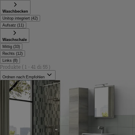
Waschbecken
Unitop integriert
(
42
)
Aufsatz
(
11
)
Waschschale
Mittig
(
33
)
Rechts
(
12
)
Links
(
8
)
Produkte
( 1 - 41 di 55 )
Ordnen nach:
Empfohlen