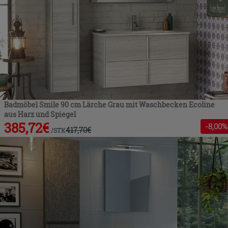
Badmöbel Smile 90 cm Lärche Grau mit Waschbecken Ecoline
aus Harz und Spiegel
385,72
€
-
8
,00%
417,70
€
/
STK