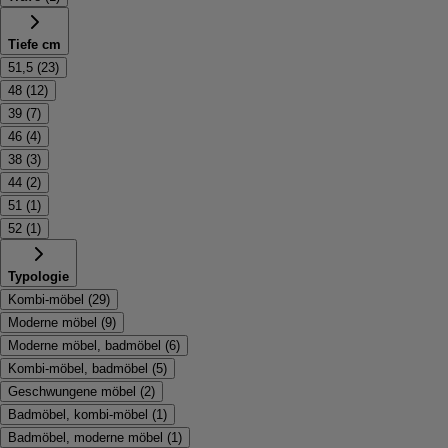
Tiefe cm
51,5
(
23
)
48
(
12
)
39
(
7
)
46
(
4
)
38
(
3
)
44
(
2
)
51
(
1
)
52
(
1
)
Typologie
Kombi-möbel
(
29
)
Moderne möbel
(
9
)
Moderne möbel, badmöbel
(
6
)
Kombi-möbel, badmöbel
(
5
)
Geschwungene möbel
(
2
)
Badmöbel, kombi-möbel
(
1
)
Badmöbel, moderne möbel
(
1
)