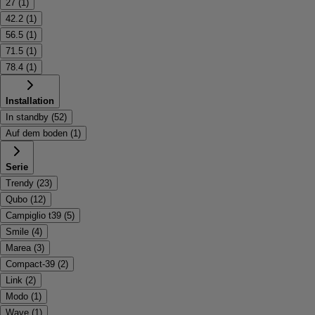
27
(
1
)
42.2
(
1
)
56.5
(
1
)
71.5
(
1
)
78.4
(
1
)
Installation
In standby
(
52
)
Auf dem boden
(
1
)
Serie
Trendy
(
23
)
Qubo
(
12
)
Campiglio t39
(
5
)
Smile
(
4
)
Marea
(
3
)
Compact-39
(
2
)
Link
(
2
)
Modo
(
1
)
Wave
(
1
)