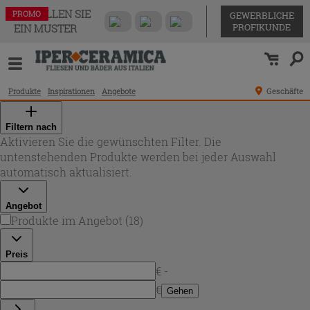
BESTELLEN SIE
PROMO
PROMO
PROMO
PROMO
PROMO
PROMO
PROMO
PROMO
PROMO
PROMO
PROMO
PROMO
PROMO
PROMO
PROMO
PROMO
PROMO
PROMO
GEWERBLICHE
PROFIKUNDE
EIN MUSTER
Produkte
Inspirationen
Angebote
Geschäfte
Filtern nach
Aktivieren Sie die gewünschten Filter. Die
untenstehenden Produkte werden bei jeder Auswahl
automatisch aktualisiert.
Angebot
Produkte im Angebot
(
18
)
Preis
€ -
€
Gehen