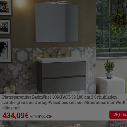
Platzsparendes Badmöbel COMPACT-39 L80 cm 2 Schubladen
Lärche grau und Unitop-Waschbecken aus Mineralmarmor Weiß
glänzend
434,09
€
-
25
,00%
578,80
€
/
STK