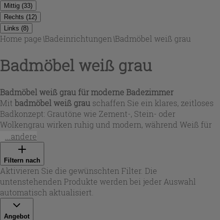
Mittig
(
33
)
Rechts
(
12
)
Links
(
8
)
Home page
\
Badeinrichtungen
\
Badmöbel weiß grau
Badmöbel weiß grau
Badmöbel weiß grau für moderne Badezimmer
Mit
badmöbel weiß grau
schaffen Sie ein klares, zeitloses
Badkonzept: Grautöne wie Zement-, Stein- oder
Wolkengrau wirken ruhig und modern, während Weiß für
Helligkeit sorgt. In der Auswahl finden Sie sowohl
...andere
wandhängende Lösungen für eine leichte Optik als auch
Standmöbel für mehr Präsenz – ideal, wenn Sie Stauraum
Filtern nach
und Design in Einklang bringen möchten. Diese
Aktivieren Sie die gewünschten Filter. Die
Kombination passt zu minimalistischen, urbanen und
untenstehenden Produkte werden bei jeder Auswahl
skandinavisch inspirierten Einrichtungen und lässt sich
automatisch aktualisiert.
leicht mit Chrom, Schwarz matt oder Holzdetails ergänzen.
Angebot