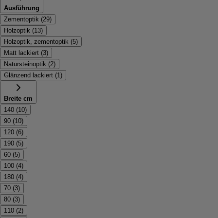
Ausführung
Zementoptik
(
29
)
Holzoptik
(
13
)
Holzoptik, zementoptik
(
5
)
Matt lackiert
(
3
)
Natursteinoptik
(
2
)
Glänzend lackiert
(
1
)
Breite cm
140
(
10
)
90
(
10
)
120
(
6
)
190
(
5
)
60
(
5
)
100
(
4
)
180
(
4
)
70
(
3
)
80
(
3
)
110
(
2
)