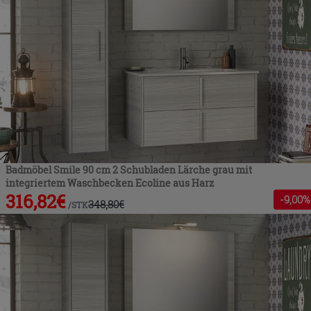
Badmöbel Smile 90 cm 2 Schubladen Lärche grau mit
integriertem Waschbecken Ecoline aus Harz
316,82
€
-
9
,00%
348,80
€
/
STK