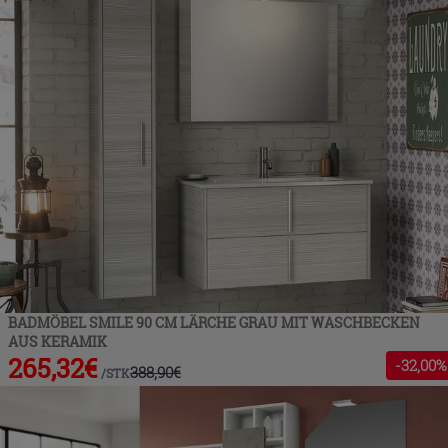
BADMÖBEL SMILE 90 CM LÄRCHE GRAU MIT WASCHBECKEN
AUS KERAMIK
265,32
€
-
32
,00%
388,90
€
/
STK