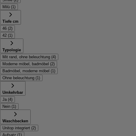
Milù
(
1
)
Tiefe cm
46
(
2
)
42
(
1
)
Typologie
Mit rand, ohne beleuchtung
(
4
)
Moderne möbel, badmöbel
(
2
)
Badmöbel, moderne möbel
(
1
)
Ohne beleuchtung
(
1
)
Umkehrbar
Ja
(
4
)
Nein
(
1
)
Waschbecken
Unitop integriert
(
2
)
Aufsatz
(
1
)