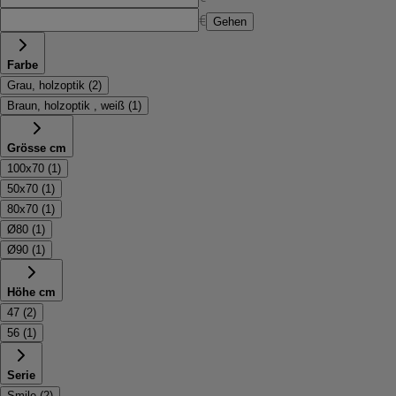
€
Gehen
Farbe
Grau, holzoptik
(
2
)
Braun, holzoptik , weiß
(
1
)
Grösse cm
100x70
(
1
)
50x70
(
1
)
80x70
(
1
)
Ø80
(
1
)
Ø90
(
1
)
Höhe cm
47
(
2
)
56
(
1
)
Serie
Smile
(
2
)