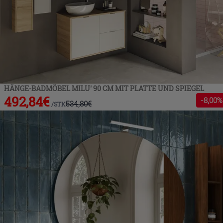
HÄNGE-BADMÖBEL MILU' 90 CM MIT PLATTE UND SPIEGEL
492,84
€
-
8
,00%
534,80
€
/
STK