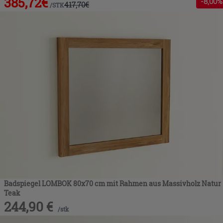
385,72
€
-
8
,00%
417,70
€
/
STK
Badspiegel LOMBOK 80x70 cm mit Rahmen aus Massivholz Natur
Teak
244,90
€
/
stk