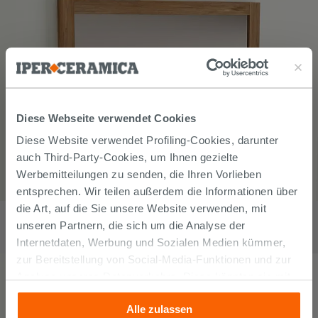
Diese Webseite verwendet Cookies
Diese Website verwendet Profiling-Cookies, darunter
auch Third-Party-Cookies, um Ihnen gezielte
Werbemitteilungen zu senden, die Ihren Vorlieben
entsprechen. Wir teilen außerdem die Informationen über
Badspiegel LOMBOK 100x70 cm mit Rahmen aus Massivholz
die Art, auf die Sie unsere Website verwenden, mit
Natur Teak
unseren Partnern, die sich um die Analyse der
304,90
€
Internetdaten, Werbung und Sozialen Medien kümmer,
/
stk
zur Bereitstellung von Social-Media-Funktionen und zur
Analyse unseres Datenverkehrs. Diese könnten sie mit
anderen Informationen, die Sie ihnen geliefert haben oder
Alle zulassen
die sie aufgrund Ihrer Verwendung ihrer Dienste