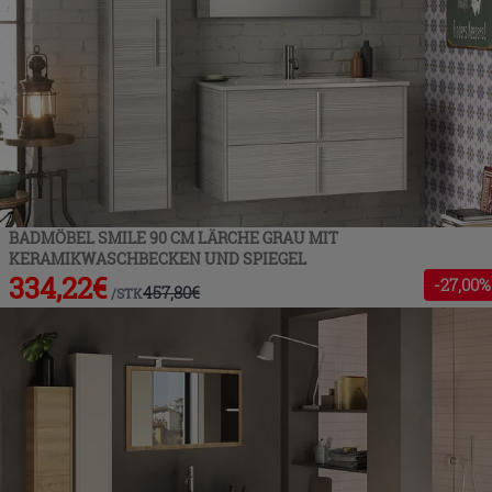
BADMÖBEL SMILE 90 CM LÄRCHE GRAU MIT
KERAMIKWASCHBECKEN UND SPIEGEL
334,22
€
-
27
,00%
457,80
€
/
STK