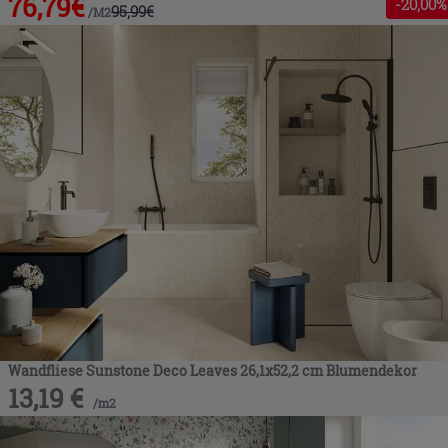
76,79
€
-
20
,00%
95,99
€
/
M2
Wandfliese Sunstone Deco Leaves 26,1x52,2 cm Blumendekor
13,19
€
/
m2