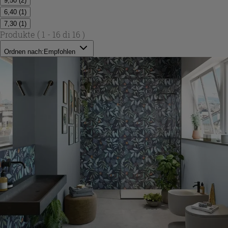
9,50
(
2
)
6,40
(
1
)
7,30
(
1
)
Produkte
( 1 - 16 di 16 )
Ordnen nach:
Empfohlen