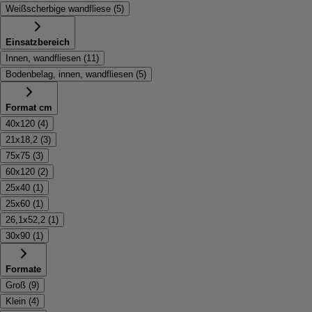
Weißscherbige wandfliese
(
5
)
Einsatzbereich
Innen, wandfliesen
(
11
)
Bodenbelag, innen, wandfliesen
(
5
)
Format cm
40x120
(
4
)
21x18,2
(
3
)
75x75
(
3
)
60x120
(
2
)
25x40
(
1
)
25x60
(
1
)
26,1x52,2
(
1
)
30x90
(
1
)
Formate
Groß
(
9
)
Klein
(
4
)