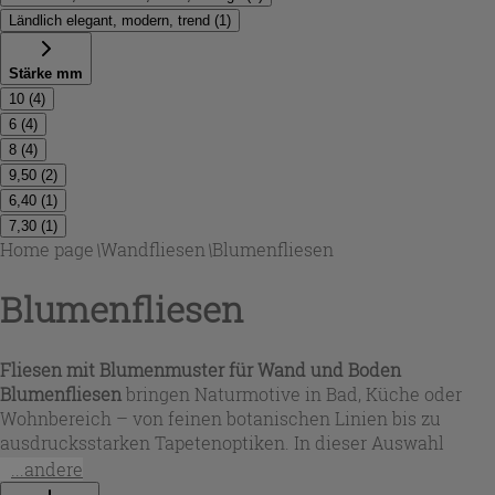
Ländlich elegant, modern, trend
(
1
)
Stärke mm
10
(
4
)
6
(
4
)
8
(
4
)
9,50
(
2
)
6,40
(
1
)
7,30
(
1
)
Home page
\
Wandfliesen
\
Blumenfliesen
Blumenfliesen
Fliesen mit Blumenmuster für Wand und Boden
Blumenfliesen
bringen Naturmotive in Bad, Küche oder
Wohnbereich – von feinen botanischen Linien bis zu
ausdrucksstarken Tapetenoptiken. In dieser Auswahl
finden Sie
fliesen mit blumenmuster
für unterschiedliche
...andere
Einsatzbereiche: rektifizierte Großformate für ruhige,