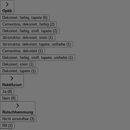
Optik
Dekoriert, farbig, tapete
(
6
)
Cementina, dekoriert, farbig
(
2
)
Dekoriert, farbig, stoff, tapete
(
2
)
3d-struktur, dekoriert, stein
(
1
)
3d-struktur, dekoriert, tapete, unifarbe
(
1
)
Cementina, dekoriert
(
1
)
Dekoriert, farbig, stoff, tapete, unifarbe
(
1
)
Dekoriert, stein
(
1
)
Dekoriert, tapete
(
1
)
Rektifiziert
Ja
(
8
)
Nein
(
8
)
Rutschhemmung
Nicht einstufbar
(
3
)
R9
(
2
)