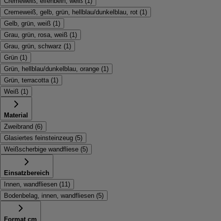
Cremeweiß, elfenbein, weiß
(
1
)
Cremeweiß, gelb, grün, hellblau/dunkelblau, rot
(
1
)
Gelb, grün, weiß
(
1
)
Grau, grün, rosa, weiß
(
1
)
Grau, grün, schwarz
(
1
)
Grün
(
1
)
Grün, hellblau/dunkelblau, orange
(
1
)
Grün, terracotta
(
1
)
Weiß
(
1
)
Material
Zweibrand
(
6
)
Glasiertes feinsteinzeug
(
5
)
Weißscherbige wandfliese
(
5
)
Einsatzbereich
Innen, wandfliesen
(
11
)
Bodenbelag, innen, wandfliesen
(
5
)
Format cm