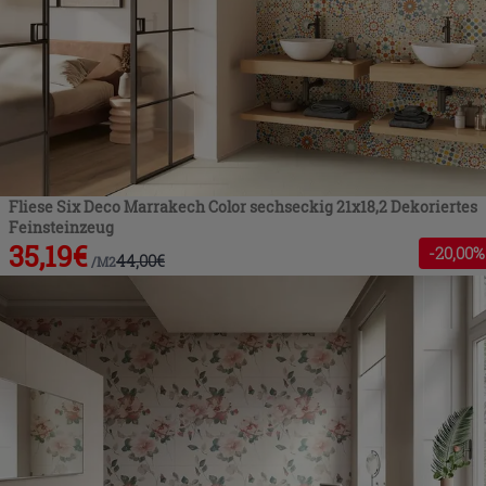
Fliese Six Deco Marrakech Color sechseckig 21x18,2 Dekoriertes
Feinsteinzeug
35,19
€
-
20
,00%
44,00
€
/
M2