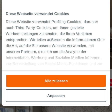
Diese Webseite verwendet Cookies
Diese Website verwendet Profiling-Cookies, darunter
auch Third-Party-Cookies, um Ihnen gezielte
Werbemitteilungen zu senden, die Ihren Vorlieben
entsprechen. Wir teilen außerdem die Informationen über
die Art, auf die Sie unsere Website verwenden, mit
unseren Partnern, die sich um die Analyse der
Internetdaten, Werbung und Sozialen Medien kümmer,
zur Bereitstellung von Social-Media-Funktionen und zur
Analyse unseres Datenverkehrs. Diese könnten sie mit
Fliese Six Deco Marrakech Light sechseckig 21x18,2 Dekoriertes
anderen Informationen, die Sie ihnen geliefert haben oder
Feinsteinzeug
35,19
€
Alle zulassen
die sie aufgrund Ihrer Verwendung ihrer Dienste
-
20
,00%
44,00
€
/
M2
gesammelt haben, kombinieren. Falls Sie mehr wissen
möchten oder Ihre Zustimmung zu allen oder einigen
Anpassen
Cookies verweigern,
hier klicken
oder „Anpassen“. Die
Zustimmung kann durch Klicken auf die Schaltfläche
„Cookies akzeptieren“ gegeben werden. Wenn Sie auf