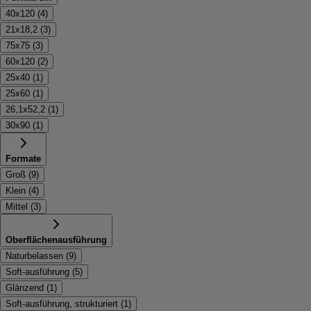
40x120
(
4
)
21x18,2
(
3
)
75x75
(
3
)
60x120
(
2
)
25x40
(
1
)
25x60
(
1
)
26,1x52,2
(
1
)
30x90
(
1
)
Formate
Groß
(
9
)
Klein
(
4
)
Mittel
(
3
)
Oberflächenausführung
Naturbelassen
(
9
)
Soft-ausführung
(
5
)
Glänzend
(
1
)
Soft-ausführung, strukturiert
(
1
)