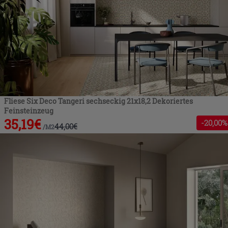
Fliese Six Deco Tangeri sechseckig 21x18,2 Dekoriertes
Feinsteinzeug
35,19
€
-
20
,00%
44,00
€
/
M2