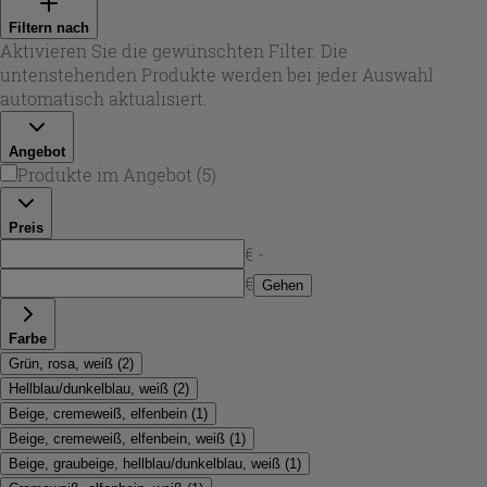
durchgehende Flächen, dekorative Wandfliesen mit
Filtern nach
glänzenden Details sowie robuste Feinsteinzeuglösungen,
Aktivieren Sie die gewünschten Filter. Die
die sich auch als Akzent am Boden eignen. So gestalten
untenstehenden Produkte werden bei jeder Auswahl
Sie einzelne Blickfänge oder komplette Wandbilder – je
automatisch aktualisiert.
nach Raumgröße und Stil.
Angebot
Produkte im Angebot
(
5
)
Preis
€ -
€
Gehen
Farbe
Grün, rosa, weiß
(
2
)
Hellblau/dunkelblau, weiß
(
2
)
Beige, cremeweiß, elfenbein
(
1
)
Beige, cremeweiß, elfenbein, weiß
(
1
)
Beige, graubeige, hellblau/dunkelblau, weiß
(
1
)