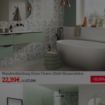
Wandverkleidung Shine Flower 25x60 Blumendekor
22,39
€
-
20
,00%
27,99
€
/
M2