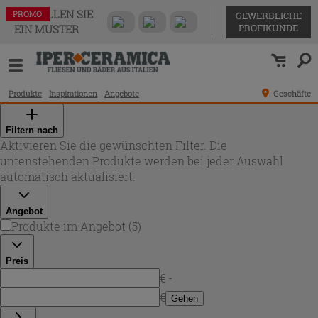
BESTELLEN SIE
PROMO
PROMO
PROMO
PROMO
PROMO
GEWERBLICHE
PROFIKUNDE
EIN MUSTER
Produkte
Inspirationen
Angebote
Geschäfte
Filtern nach
Aktivieren Sie die gewünschten Filter. Die
untenstehenden Produkte werden bei jeder Auswahl
automatisch aktualisiert.
Angebot
Produkte im Angebot
(
5
)
Preis
€ -
€
Gehen