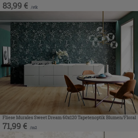
83,99
€
/
stk
Fliese Murales Sweet Dream 60x120 Tapetenoptik Blumen/Floral
71,99
€
/
m2