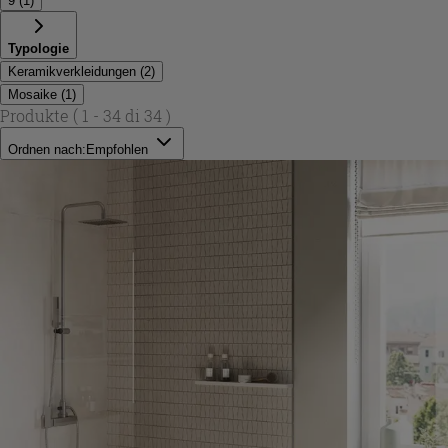
9
(
1
)
Typologie
Keramikverkleidungen
(
2
)
Mosaike
(
1
)
Produkte
( 1 - 34 di 34 )
Ordnen nach:
Empfohlen