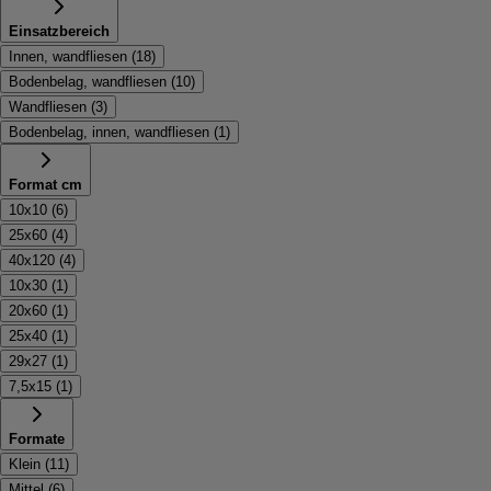
Einsatzbereich
Innen, wandfliesen
(
18
)
Bodenbelag, wandfliesen
(
10
)
Wandfliesen
(
3
)
Bodenbelag, innen, wandfliesen
(
1
)
Format cm
10x10
(
6
)
25x60
(
4
)
40x120
(
4
)
10x30
(
1
)
20x60
(
1
)
25x40
(
1
)
29x27
(
1
)
7,5x15
(
1
)
Formate
Klein
(
11
)
Mittel
(
6
)