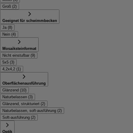
Groß
(
2
)
Geeignet für schwimmbecken
Ja
(
8
)
Nein
(
4
)
Mosaiksteinformat
Nicht einstufbar
(
9
)
5x5
(
3
)
4,2x4,2
(
1
)
Oberflächenausführung
Glänzend
(
10
)
Naturbelassen
(
3
)
Glänzend, strukturiert
(
2
)
Naturbelassen, soft-ausführung
(
2
)
Soft-ausführung
(
2
)
Optik