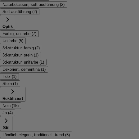
Naturbelassen, soft-ausführung
(
2
)
Soft-ausführung
(
2
)
Optik
Farbig, unifarbe
(
7
)
Unifarbe
(
5
)
3d-struktur, farbig
(
2
)
3d-struktur, stein
(
1
)
3d-struktur, unifarbe
(
1
)
Dekoriert, cementina
(
1
)
Holz
(
1
)
Stein
(
1
)
Rektifiziert
Nein
(
15
)
Ja
(
4
)
Stil
Ländlich elegant, traditionell, trend
(
5
)