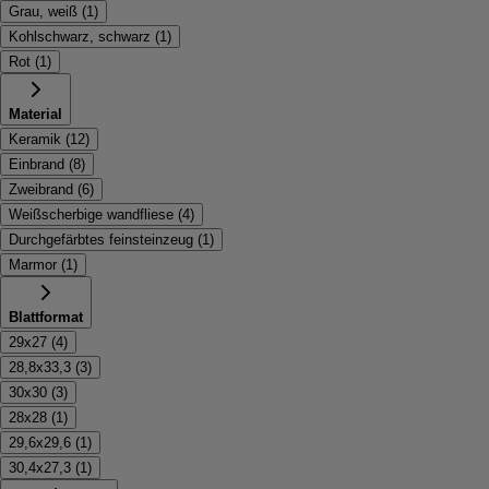
Grau, weiß
(
1
)
Kohlschwarz, schwarz
(
1
)
Rot
(
1
)
Material
Keramik
(
12
)
Einbrand
(
8
)
Zweibrand
(
6
)
Weißscherbige wandfliese
(
4
)
Durchgefärbtes feinsteinzeug
(
1
)
Marmor
(
1
)
Blattformat
29x27
(
4
)
28,8x33,3
(
3
)
30x30
(
3
)
28x28
(
1
)
29,6x29,6
(
1
)
30,4x27,3
(
1
)