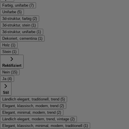
Farbig, unifarbe
(
7
)
Unifarbe
(
5
)
3d-struktur, farbig
(
2
)
3d-struktur, stein
(
1
)
3d-struktur, unifarbe
(
1
)
Dekoriert, cementina
(
1
)
Holz
(
1
)
Stein
(
1
)
Rektifiziert
Nein
(
15
)
Ja
(
4
)
Stil
Ländlich elegant, traditionell, trend
(
5
)
Elegant, klassisch, modern, trend
(
2
)
Elegant, minimal, modern, trend
(
2
)
Ländlich elegant, modern, trend, vintage
(
2
)
Elegant, klassisch, minimal, modern, traditionell
(
1
)