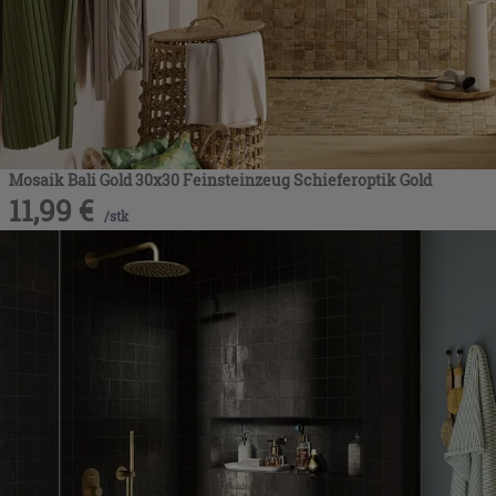
Mosaik Bali Gold 30x30 Feinsteinzeug Schieferoptik Gold
11,99
€
/
stk