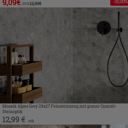
9,09
€
-
30
,00%
12,99
€
/
STK
Mosaik Alpes Grey 29x27 Feinsteinzeug mit grauer Quarzit-
Steinoptik
12,99
€
/
stk