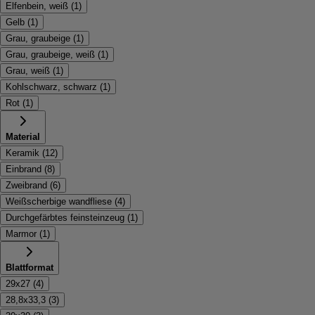
Elfenbein, weiß
(
1
)
Gelb
(
1
)
Grau, graubeige
(
1
)
Grau, graubeige, weiß
(
1
)
Grau, weiß
(
1
)
Kohlschwarz, schwarz
(
1
)
Rot
(
1
)
Material
Keramik
(
12
)
Einbrand
(
8
)
Zweibrand
(
6
)
Weißscherbige wandfliese
(
4
)
Durchgefärbtes feinsteinzeug
(
1
)
Marmor
(
1
)
Blattformat
29x27
(
4
)
28,8x33,3
(
3
)