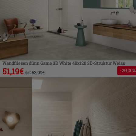
Wandfliesen dünn Game 3D White 40x120 3D-Struktur Weiss
51,19
€
-
20
,00%
63,99
€
/
M2