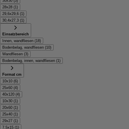
30x30
(
3
)
28x28
(
1
)
29,6x29,6
(
1
)
30,4x27,3
(
1
)
Einsatzbereich
Innen, wandfliesen
(
18
)
Bodenbelag, wandfliesen
(
10
)
Wandfliesen
(
3
)
Bodenbelag, innen, wandfliesen
(
1
)
Format cm
10x10
(
6
)
25x60
(
4
)
40x120
(
4
)
10x30
(
1
)
20x60
(
1
)
25x40
(
1
)
29x27
(
1
)
7,5x15
(
1
)