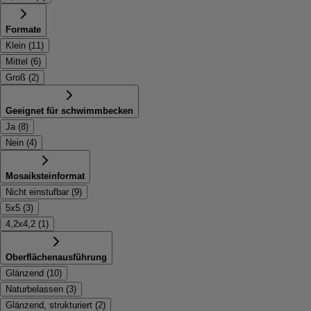
Formate
Klein
(
11
)
Mittel
(
6
)
Groß
(
2
)
Geeignet für schwimmbecken
Ja
(
8
)
Nein
(
4
)
Mosaiksteinformat
Nicht einstufbar
(
9
)
5x5
(
3
)
4,2x4,2
(
1
)
Oberflächenausführung
Glänzend
(
10
)
Naturbelassen
(
3
)
Glänzend, strukturiert
(
2
)