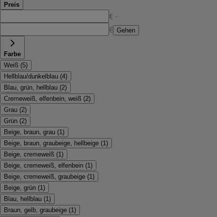
Preis
€ -
€
Gehen
Farbe
Weiß
(
5
)
Hellblau/dunkelblau
(
4
)
Blau, grün, hellblau
(
2
)
Cremeweiß, elfenbein, weiß
(
2
)
Grau
(
2
)
Grün
(
2
)
Beige, braun, grau
(
1
)
Beige, braun, graubeige, hellbeige
(
1
)
Beige, cremeweiß
(
1
)
Beige, cremeweiß, elfenbein
(
1
)
Beige, cremeweiß, graubeige
(
1
)
Beige, grün
(
1
)
Blau, hellblau
(
1
)
Braun, gelb, graubeige
(
1
)