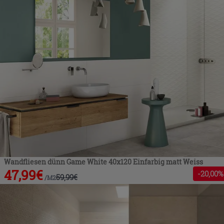
Wandfliesen dünn Game White 40x120 Einfarbig matt Weiss
47,99
€
-
20
,00%
59,99
€
/
M2