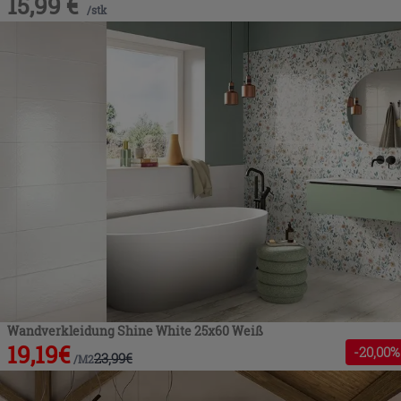
15,99
€
/
stk
Wandverkleidung Shine White 25x60 Weiß
19,19
€
-
20
,00%
23,99
€
/
M2