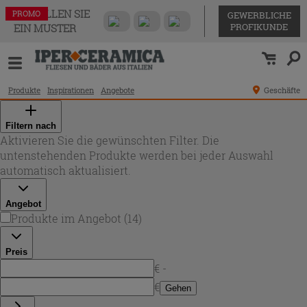
BESTELLEN SIE
PROMO
PROMO
PROMO
PROMO
PROMO
PROMO
PROMO
PROMO
PROMO
PROMO
PROMO
PROMO
PROMO
PROMO
GEWERBLICHE
PROFIKUNDE
EIN MUSTER
Produkte
Inspirationen
Angebote
Geschäfte
Filtern nach
Aktivieren Sie die gewünschten Filter. Die
untenstehenden Produkte werden bei jeder Auswahl
automatisch aktualisiert.
Angebot
Produkte im Angebot
(
14
)
Preis
€ -
€
Gehen