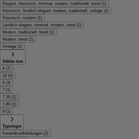
Elegant, klassisch, minimal, modern, traditionell, trend
(
1
)
Klassisch, ländlich elegant, modern, traditionell, vintage
(
1
)
Klassisch, modern
(
1
)
Ländlich elegant, minimal, modern, trend
(
1
)
Modern, traditionell, trend
(
1
)
Modern, trend
(
1
)
Vintage
(
1
)
Stärke mm
8
(
7
)
10
(
5
)
6
(
3
)
7
(
1
)
7,30
(
1
)
7,80
(
1
)
9
(
1
)
Typologie
Keramikverkleidungen
(
2
)