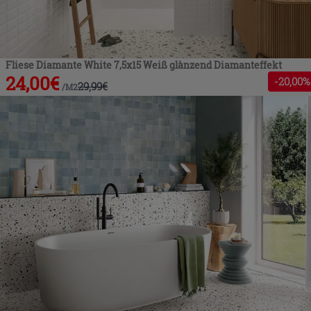
Fliese Diamante White 7,5x15 Weiß glànzend Diamanteffekt
24,00
€
-
20
,00%
29,99
€
/
M2