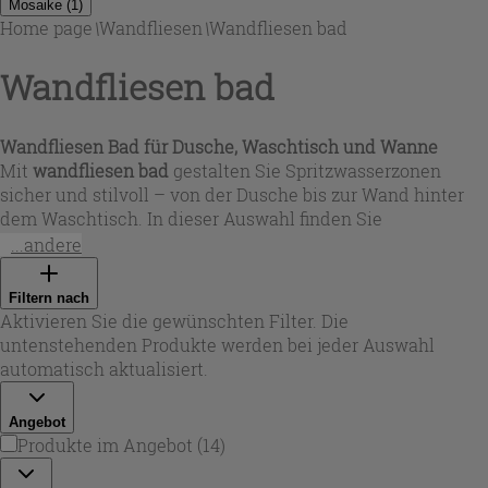
Mosaike
(
1
)
Home page
\
Wandfliesen
\
Wandfliesen bad
Wandfliesen bad
Wandfliesen Bad für Dusche, Waschtisch und Wanne
Mit
wandfliesen bad
gestalten Sie Spritzwasserzonen
sicher und stilvoll – von der Dusche bis zur Wand hinter
dem Waschtisch. In dieser Auswahl finden Sie
badezimmer wandfliesen
aus Keramik und Feinsteinzeug,
...andere
die auf Innenwände ausgelegt sind: pflegeleicht,
feuchtigkeitsresistent und ideal für Renovierungen wie
Filtern nach
Neubauten. Ob Sie ruhige Flächen oder Akzentwände
Aktivieren Sie die gewünschten Filter. Die
planen – die passenden
bad wandfliesen
unterstützen ein
untenstehenden Produkte werden bei jeder Auswahl
sauberes Fugenbild und ein harmonisches Gesamtbild im
automatisch aktualisiert.
Raum.
Angebot
Produkte im Angebot
(
14
)