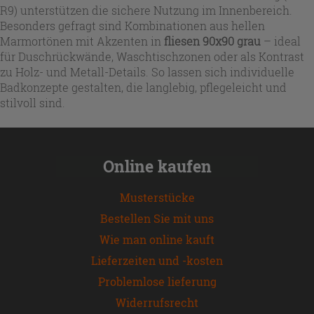
R9) unterstützen die sichere Nutzung im Innenbereich.
Besonders gefragt sind Kombinationen aus hellen
Marmortönen mit Akzenten in
fliesen 90x90 grau
– ideal
für Duschrückwände, Waschtischzonen oder als Kontrast
zu Holz- und Metall-Details. So lassen sich individuelle
Badkonzepte gestalten, die langlebig, pflegeleicht und
stilvoll sind.
Online kaufen
Musterstücke
Bestellen Sie mit uns
Wie man online kauft
Lieferzeiten und -kosten
Problemlose lieferung
Widerrufsrecht