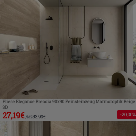
Fliese Elegance Breccia 90x90 Feinsteinzeug Marmoroptik Beige
3D
27,19
€
-
20
,00%
33,99
€
/
M2