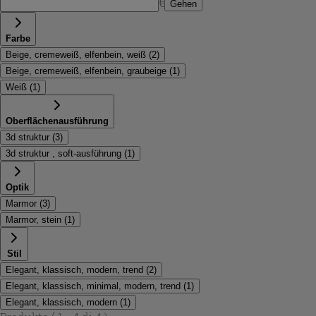
€
Gehen
Farbe
Beige, cremeweiß, elfenbein, weiß
(
2
)
Beige, cremeweiß, elfenbein, graubeige
(
1
)
Weiß
(
1
)
Oberflächenausführung
3d struktur
(
3
)
3d struktur , soft-ausführung
(
1
)
Optik
Marmor
(
3
)
Marmor, stein
(
1
)
Stil
Elegant, klassisch, modern, trend
(
2
)
Elegant, klassisch, minimal, modern, trend
(
1
)
Elegant, klassisch, modern
(
1
)