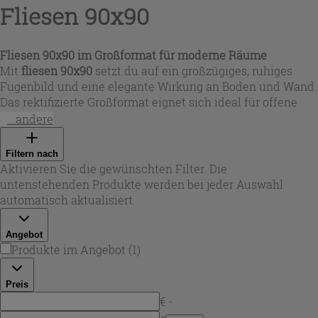
Fliesen 90x90
Fliesen 90x90 im Großformat für moderne Räume
Mit
fliesen 90x90
setzt du auf ein großzügiges, ruhiges
Fugenbild und eine elegante Wirkung an Boden und Wand.
Das rektifizierte Großformat eignet sich ideal für offene
Wohnbereiche, Flure und Küchen sowie für hochwertige
...andere
Wandgestaltungen. In dieser Auswahl stehen langlebige
feinsteinzeug fliesen 90x90
mit matter Oberfläche und
Filtern nach
teils dreidimensionaler Struktur im Fokus – für eine
Aktivieren Sie die gewünschten Filter. Die
natürliche Haptik und ein edles Finish. Ob hell und klar
untenstehenden Produkte werden bei jeder Auswahl
oder warm nuanciert:
fliesen 90 x 90
bringen Architektur
automatisch aktualisiert.
und Materialoptik auf ein neues Level – erhältlich bei
Iperceramica.
Angebot
Produkte im Angebot
(
1
)
Preis
€ -