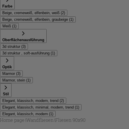
Farbe
Beige, cremeweiß, elfenbein, weiß
(
2
)
Beige, cremeweiß, elfenbein, graubeige
(
1
)
Weiß
(
1
)
Oberflächenausführung
3d struktur
(
3
)
3d struktur , soft-ausführung
(
1
)
Optik
Marmor
(
3
)
Marmor, stein
(
1
)
Stil
Elegant, klassisch, modern, trend
(
2
)
Elegant, klassisch, minimal, modern, trend
(
1
)
Elegant, klassisch, modern
(
1
)
Home page
\
Wandfliesen
\
Fliesen 90x90