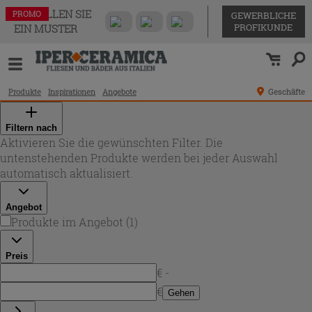
BESTELLEN SIE
PROMO
GEWERBLICHE
PROFIKUNDE
EIN MUSTER
Produkte
Inspirationen
Angebote
Geschäfte
Filtern nach
Aktivieren Sie die gewünschten Filter. Die
untenstehenden Produkte werden bei jeder Auswahl
automatisch aktualisiert.
Angebot
Produkte im Angebot
(
1
)
Preis
€ -
€
Gehen