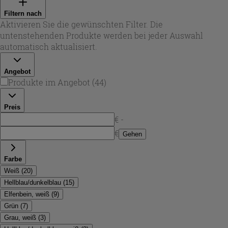
Mosaiken. Viele Varianten sind als
glanz fliesen
für
Filtern nach
Wandverkleidungen konzipiert, andere eignen sich als
Aktivieren Sie die gewünschten Filter. Die
glanz fliesen boden
und verbinden Design mit
untenstehenden Produkte werden bei jeder Auswahl
Alltagstauglichkeit im Innenbereich.
automatisch aktualisiert.
Angebot
Produkte im Angebot
(
44
)
Preis
€ -
€
Gehen
Farbe
Weiß
(
20
)
Hellblau/dunkelblau
(
15
)
Elfenbein, weiß
(
9
)
Grün
(
7
)
Grau, weiß
(
3
)