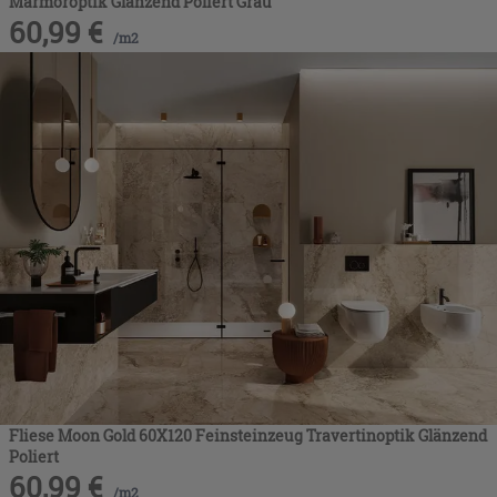
Marmoroptik Glänzend Poliert Grau
60,99
€
/
m2
Fliese Moon Gold 60X120 Feinsteinzeug Travertinoptik Glänzend
Poliert
60,99
€
/
m2