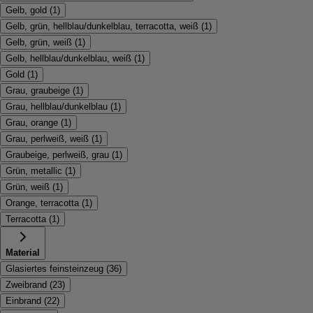
Gelb, gold
(
1
)
Gelb, grün, hellblau/dunkelblau, terracotta, weiß
(
1
)
Gelb, grün, weiß
(
1
)
Gelb, hellblau/dunkelblau, weiß
(
1
)
Gold
(
1
)
Grau, graubeige
(
1
)
Grau, hellblau/dunkelblau
(
1
)
Grau, orange
(
1
)
Grau, perlweiß, weiß
(
1
)
Graubeige, perlweiß, grau
(
1
)
Grün, metallic
(
1
)
Grün, weiß
(
1
)
Orange, terracotta
(
1
)
Terracotta
(
1
)
Material
Glasiertes feinsteinzeug
(
36
)
Zweibrand
(
23
)
Einbrand
(
22
)