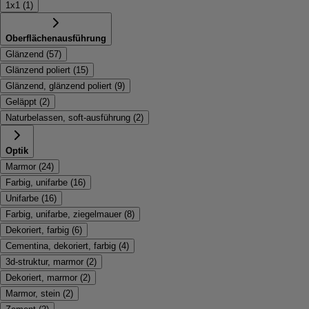
1x1
(
1
)
Oberflächenausführung
Glänzend
(
57
)
Glänzend poliert
(
15
)
Glänzend, glänzend poliert
(
9
)
Geläppt
(
2
)
Naturbelassen, soft-ausführung
(
2
)
Optik
Marmor
(
24
)
Farbig, unifarbe
(
16
)
Unifarbe
(
16
)
Farbig, unifarbe, ziegelmauer
(
8
)
Dekoriert, farbig
(
6
)
Cementina, dekoriert, farbig
(
4
)
3d-struktur, marmor
(
2
)
Dekoriert, marmor
(
2
)
Marmor, stein
(
2
)