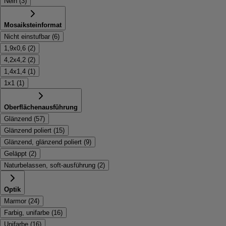
Nein
(
3
)
Mosaiksteinformat
Nicht einstufbar
(
6
)
1,9x0,6
(
2
)
4,2x4,2
(
2
)
1,4x1,4
(
1
)
1x1
(
1
)
Oberflächenausführung
Glänzend
(
57
)
Glänzend poliert
(
15
)
Glänzend, glänzend poliert
(
9
)
Geläppt
(
2
)
Naturbelassen, soft-ausführung
(
2
)
Optik
Marmor
(
24
)
Farbig, unifarbe
(
16
)
Unifarbe
(
16
)