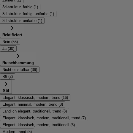
Zement
(
2
)
3d-struktur, farbig
(
1
)
3d-struktur, farbig, unifarbe
(
1
)
3d-struktur, unifarbe
(
1
)
Rektifiziert
Nein
(
55
)
Ja
(
30
)
Rutschhemmung
Nicht einstufbar
(
36
)
R9
(
2
)
Stil
Elegant, klassisch, modern, trend
(
16
)
Elegant, minimal, modern, trend
(
8
)
Ländlich elegant, traditionell, trend
(
8
)
Elegant, klassisch, modern, traditionell, trend
(
7
)
Elegant, klassisch, modern, traditionell
(
6
)
Modern, trend
(
5
)