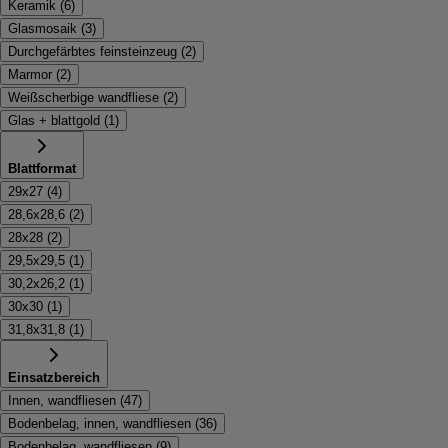
Keramik
(
6
)
Glasmosaik
(
3
)
Durchgefärbtes feinsteinzeug
(
2
)
Marmor
(
2
)
Weißscherbige wandfliese
(
2
)
Glas + blattgold
(
1
)
Blattformat
29x27
(
4
)
28,6x28,6
(
2
)
28x28
(
2
)
29,5x29,5
(
1
)
30,2x26,2
(
1
)
30x30
(
1
)
31,8x31,8
(
1
)
Einsatzbereich
Innen, wandfliesen
(
47
)
Bodenbelag, innen, wandfliesen
(
36
)
Bodenbelag, wandfliesen
(
9
)