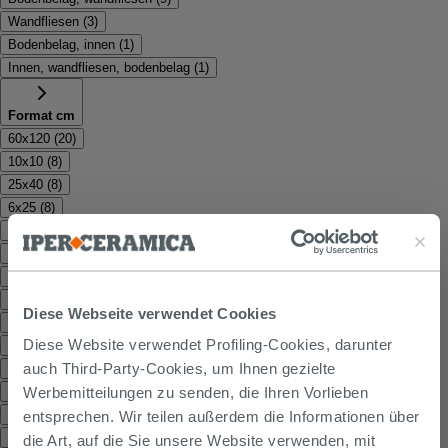
Wandfliesen
(
3
)
Bodenbelag, innen
(
1
)
Innen, wandfliesen, bodenbelag
(
1
)
Format cm
60x120
(
20
)
10x10
(
8
)
25x40
(
8
)
6x25
(
8
)
7,5x15
(
8
)
20x60
(
7
)
60x60
(
6
)
20x50
(
3
)
Diese Webseite verwendet Cookies
5x25
(
3
)
Diese Website verwendet Profiling-Cookies, darunter
20,1x20,1
(
2
)
auch Third-Party-Cookies, um Ihnen gezielte
25x25
(
2
)
30x90
(
2
)
Werbemitteilungen zu senden, die Ihren Vorlieben
35x70
(
2
)
entsprechen. Wir teilen außerdem die Informationen über
7,5x30
(
2
)
die Art, auf die Sie unsere Website verwenden, mit