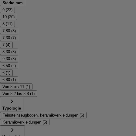
Stärke mm
9
(
23
)
10
(
20
)
8
(
11
)
7,80
(
8
)
7,30
(
7
)
7
(
4
)
8,30
(
3
)
9,30
(
3
)
6,50
(
2
)
6
(
1
)
6,80
(
1
)
Von 8 bis 11
(
1
)
Von 8,2 bis 8,8
(
1
)
Typologie
Feinsteinzeugböden, keramikverkleidungen
(
6
)
Keramikverkleidungen
(
5
)