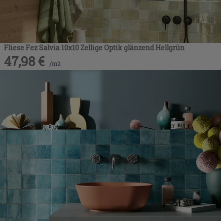
Fliese Fez Salvia 10x10 Zellige Optik glänzend Hellgrün
47,98
€
/
m2