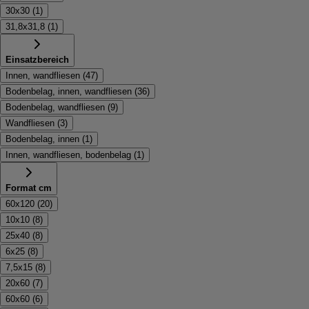
30x30
(
1
)
31,8x31,8
(
1
)
Einsatzbereich
Innen, wandfliesen
(
47
)
Bodenbelag, innen, wandfliesen
(
36
)
Bodenbelag, wandfliesen
(
9
)
Wandfliesen
(
3
)
Bodenbelag, innen
(
1
)
Innen, wandfliesen, bodenbelag
(
1
)
Format cm
60x120
(
20
)
10x10
(
8
)
25x40
(
8
)
6x25
(
8
)
7,5x15
(
8
)
20x60
(
7
)
60x60
(
6
)