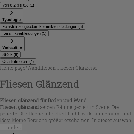
Von 8,2 bis 8,8
(
1
)
Typologie
Feinsteinzeugböden, keramikverkleidungen
(
6
)
Keramikverkleidungen
(
5
)
Verkauft in
Stück
(
8
)
Quadratmetern
(
4
)
Home page
\
Wandfliesen
\
Fliesen Glänzend
Fliesen Glänzend
Fliesen glänzend für Boden und Wand
Fliesen glänzend
setzen Räume gezielt in Szene: Die
polierte Oberfläche reflektiert Licht, wirkt aufgeräumt und
lässt kleine Bereiche größer erscheinen. In dieser Auswahl
findest du Lösungen für Bad, Küche und Wohnräume – von
...andere
großformatigen Platten bis zu kleinen Riemchen und