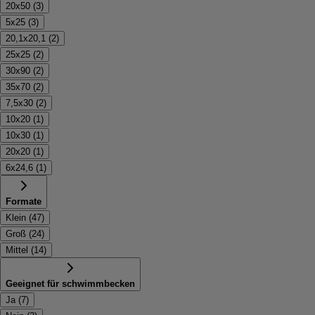
20x50
(
3
)
5x25
(
3
)
20,1x20,1
(
2
)
25x25
(
2
)
30x90
(
2
)
35x70
(
2
)
7,5x30
(
2
)
10x20
(
1
)
10x30
(
1
)
20x20
(
1
)
6x24,6
(
1
)
Formate
Klein
(
47
)
Groß
(
24
)
Mittel
(
14
)
Geeignet für schwimmbecken
Ja
(
7
)