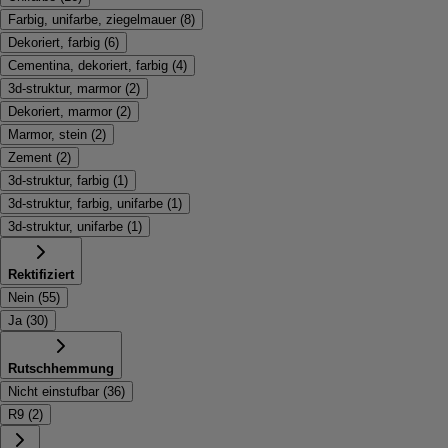
Farbig, unifarbe, ziegelmauer
(
8
)
Dekoriert, farbig
(
6
)
Cementina, dekoriert, farbig
(
4
)
3d-struktur, marmor
(
2
)
Dekoriert, marmor
(
2
)
Marmor, stein
(
2
)
Zement
(
2
)
3d-struktur, farbig
(
1
)
3d-struktur, farbig, unifarbe
(
1
)
3d-struktur, unifarbe
(
1
)
Rektifiziert
Nein
(
55
)
Ja
(
30
)
Rutschhemmung
Nicht einstufbar
(
36
)
R9
(
2
)