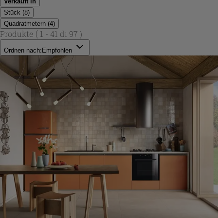
Verkauft in
Stück
(
8
)
Quadratmetern
(
4
)
Produkte
( 1 - 41 di 97 )
Ordnen nach:
Empfohlen