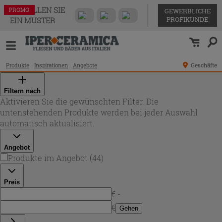
BESTELLEN SIE
PROMO
PROMO
PROMO
PROMO
PROMO
PROMO
PROMO
PROMO
PROMO
PROMO
PROMO
PROMO
PROMO
PROMO
PROMO
PROMO
PROMO
PROMO
PROMO
PROMO
PROMO
PROMO
PROMO
PROMO
PROMO
PROMO
PROMO
PROMO
PROMO
PROMO
PROMO
PROMO
PROMO
PROMO
PROMO
PROMO
PROMO
PROMO
PROMO
PROMO
PROMO
PROMO
PROMO
PROMO
GEWERBLICHE
PROFIKUNDE
EIN MUSTER
Produkte
Inspirationen
Angebote
Geschäfte
Filtern nach
Aktivieren Sie die gewünschten Filter. Die
untenstehenden Produkte werden bei jeder Auswahl
automatisch aktualisiert.
Angebot
Produkte im Angebot
(
44
)
Preis
€ -
€
Gehen