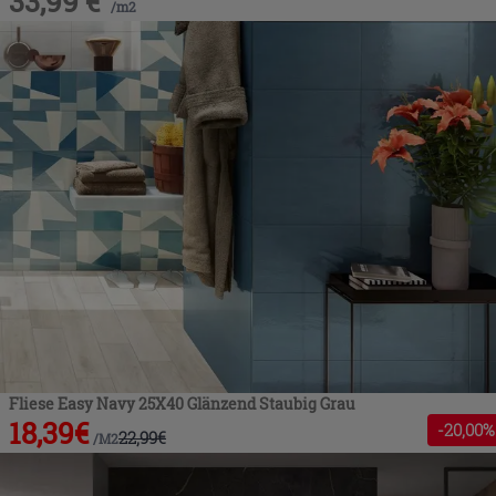
33,99
€
/
m2
Fliese Easy Navy 25X40 Glänzend Staubig Grau
18,39
€
-
20
,00%
22,99
€
/
M2