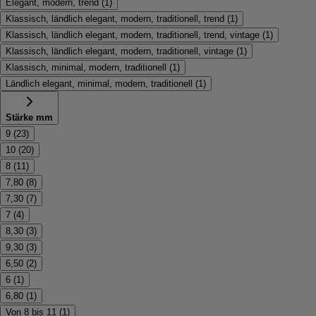
Elegant, modern, trend
(
1
)
Klassisch, ländlich elegant, modern, traditionell, trend
(
1
)
Klassisch, ländlich elegant, modern, traditionell, trend, vintage
(
1
)
Klassisch, ländlich elegant, modern, traditionell, vintage
(
1
)
Klassisch, minimal, modern, traditionell
(
1
)
Ländlich elegant, minimal, modern, traditionell
(
1
)
Stärke mm
9
(
23
)
10
(
20
)
8
(
11
)
7,80
(
8
)
7,30
(
7
)
7
(
4
)
8,30
(
3
)
9,30
(
3
)
6,50
(
2
)
6
(
1
)
6,80
(
1
)
Von 8 bis 11
(
1
)