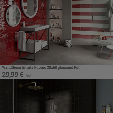
Wandfliese Intinta Rubino 20x60 glänzend Rot
29,99
€
/
m2