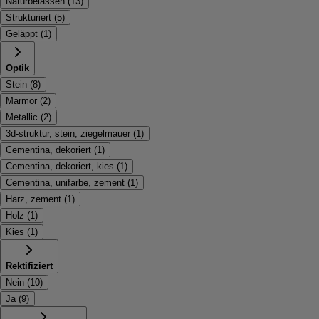
Naturbelassen
(
13
)
Strukturiert
(
5
)
Geläppt
(
1
)
Optik
Stein
(
8
)
Marmor
(
2
)
Metallic
(
2
)
3d-struktur, stein, ziegelmauer
(
1
)
Cementina, dekoriert
(
1
)
Cementina, dekoriert, kies
(
1
)
Cementina, unifarbe, zement
(
1
)
Harz, zement
(
1
)
Holz
(
1
)
Kies
(
1
)
Rektifiziert
Nein
(
10
)
Ja
(
9
)