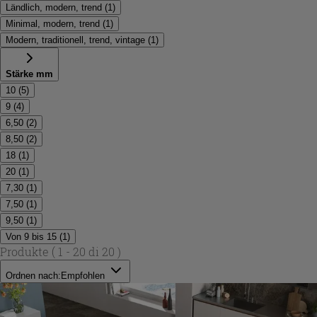
Ländlich, modern, trend
(
1
)
Minimal, modern, trend
(
1
)
Modern, traditionell, trend, vintage
(
1
)
Stärke mm
10
(
5
)
9
(
4
)
6,50
(
2
)
8,50
(
2
)
18
(
1
)
20
(
1
)
7,30
(
1
)
7,50
(
1
)
9,50
(
1
)
Von 9 bis 15
(
1
)
Produkte
( 1 - 20 di 20 )
Ordnen nach:
Empfohlen