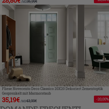
28,80
€
35,99
€
/
M2
Fliese Novecento Deco Classico 20X20 Dekoriert Zementoptik
Gesprenkelt mit Marmorstaub
35,19
€
-
20
,00%
43,99
€
/
M2