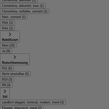
Cementina, dekoriert
(
1
)
Cementina, dekoriert, kies
(
1
)
Cementina, unifarbe, zement
(
1
)
Harz, zement
(
1
)
Holz
(
1
)
Kies
(
1
)
Rektifiziert
Nein
(
10
)
Ja
(
9
)
Rutschhemmung
R11
(
6
)
Nicht einstufbar
(
5
)
R10
(
3
)
R9
(
3
)
Stil
Ländlich elegant, minimal, modern, trend
(
3
)
Elegant, klassisch, trend
(
2
)