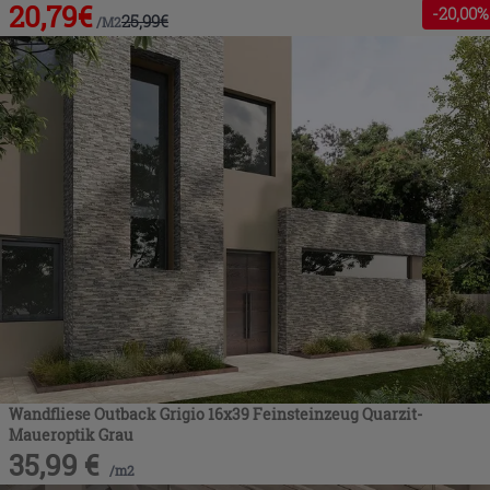
20,79
€
-
20
,00%
25,99
€
/
M2
Wandfliese Outback Grigio 16x39 Feinsteinzeug Quarzit-
Maueroptik Grau
35,99
€
/
m2