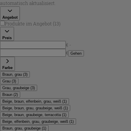
harmonischer, natürlicher Look gefragt ist.
automatisch aktualisiert.
Angebot
Produkte im Angebot
(
13
)
Preis
€ -
€
Gehen
Farbe
Braun, grau
(
3
)
Grau
(
3
)
Grau, graubeige
(
3
)
Braun
(
2
)
Beige, braun, elfenbein, grau, weiß
(
1
)
Beige, braun, grau, graubeige, weiß
(
1
)
Beige, braun, graubeige, terracotta
(
1
)
Beige, elfenbein, grau, graubeige, weiß
(
1
)
Braun, grau, graubeige
(
1
)