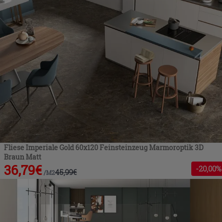
Fliese Imperiale Gold 60x120 Feinsteinzeug Marmoroptik 3D
Braun Matt
36,79
€
-
20
,00%
45,99
€
/
M2