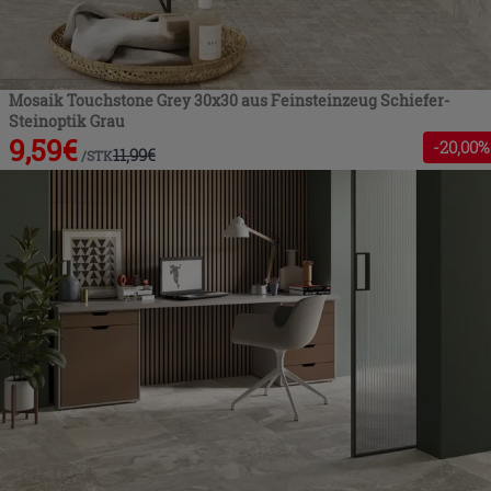
Mosaik Touchstone Grey 30x30 aus Feinsteinzeug Schiefer-
Steinoptik Grau
9,59
€
-
20
,00%
11,99
€
/
STK