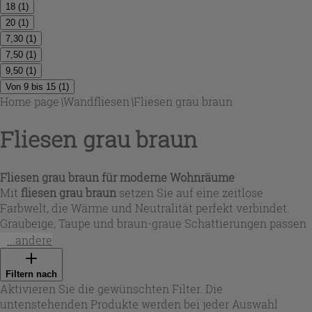
18
(
1
)
20
(
1
)
7,30
(
1
)
7,50
(
1
)
9,50
(
1
)
Von 9 bis 15
(
1
)
Home page
\
Wandfliesen
\
Fliesen grau braun
Fliesen grau braun
Fliesen grau braun für moderne Wohnräume
Mit
fliesen grau braun
setzen Sie auf eine zeitlose
Farbwelt, die Wärme und Neutralität perfekt verbindet.
Graubeige, Taupe und braun-graue Schattierungen passen
zu hellen Hölzern, Naturstein, schwarzen Armaturen oder
...andere
warmen Metallakzenten. In der Auswahl von Iperceramica
finden Sie vor allem robustes Feinsteinzeug, das sich
Filtern nach
durch hohe Alltagstauglichkeit auszeichnet: ideal für
Aktivieren Sie die gewünschten Filter. Die
Küche, Bad, Flur oder offene Wohnbereiche, in denen ein
untenstehenden Produkte werden bei jeder Auswahl