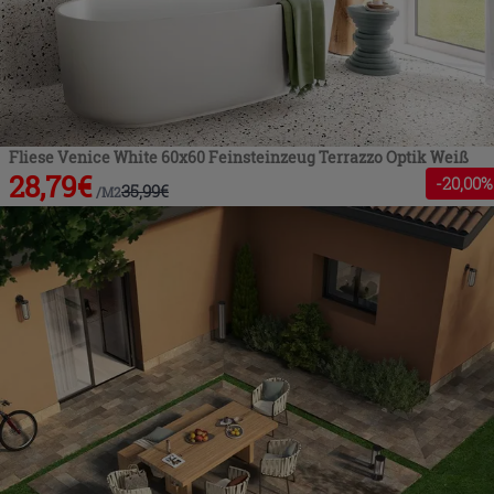
Fliese Venice White 60x60 Feinsteinzeug Terrazzo Optik Weiß
28,79
€
-
20
,00%
35,99
€
/
M2