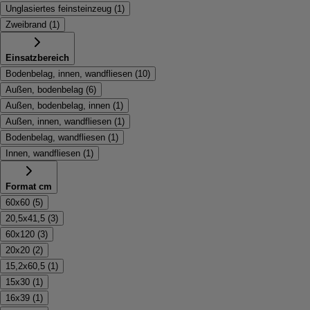
Unglasiertes feinsteinzeug
(
1
)
Zweibrand
(
1
)
Einsatzbereich
Bodenbelag, innen, wandfliesen
(
10
)
Außen, bodenbelag
(
6
)
Außen, bodenbelag, innen
(
1
)
Außen, innen, wandfliesen
(
1
)
Bodenbelag, wandfliesen
(
1
)
Innen, wandfliesen
(
1
)
Format cm
60x60
(
5
)
20,5x41,5
(
3
)
60x120
(
3
)
20x20
(
2
)
15,2x60,5
(
1
)
15x30
(
1
)
16x39
(
1
)