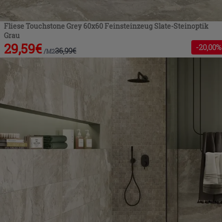
Fliese Touchstone Grey 60x60 Feinsteinzeug Slate-Steinoptik
Grau
29,59
€
-
20
,00%
36,99
€
/
M2