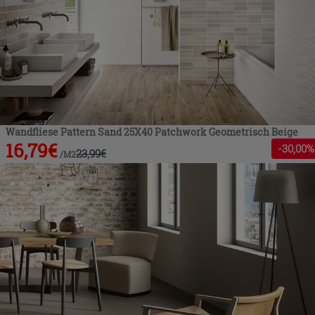
Wandfliese Pattern Sand 25X40 Patchwork Geometrisch Beige
16,79
€
-
30
,00%
23,99
€
/
M2