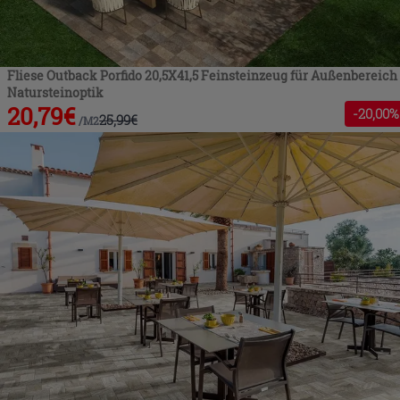
Fliese Outback Porfido 20,5X41,5 Feinsteinzeug für Außenbereich
Natursteinoptik
20,79
€
-
20
,00%
25,99
€
/
M2