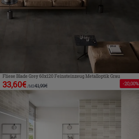
Fliese Blade Grey 60x120 Feinsteinzeug Metalloptik Grau
33,60
€
-
20
,00%
41,99
€
/
M2