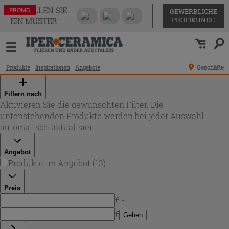
BESTELLEN SIE
PROMO
PROMO
PROMO
PROMO
PROMO
PROMO
PROMO
PROMO
PROMO
PROMO
PROMO
PROMO
PROMO
GEWERBLICHE
PROFIKUNDE
EIN MUSTER
Produkte
Inspirationen
Angebote
Geschäfte
Filtern nach
Aktivieren Sie die gewünschten Filter. Die
untenstehenden Produkte werden bei jeder Auswahl
automatisch aktualisiert.
Angebot
Produkte im Angebot
(
13
)
Preis
€ -
€
Gehen