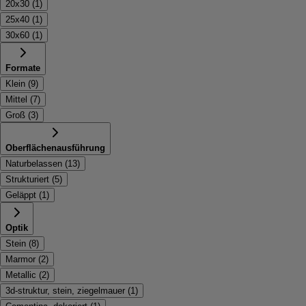
20x30
(
1
)
25x40
(
1
)
30x60
(
1
)
Formate
Klein
(
9
)
Mittel
(
7
)
Groß
(
3
)
Oberflächenausführung
Naturbelassen
(
13
)
Strukturiert
(
5
)
Geläppt
(
1
)
Optik
Stein
(
8
)
Marmor
(
2
)
Metallic
(
2
)
3d-struktur, stein, ziegelmauer
(
1
)