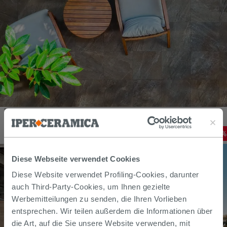
Fliese Santorini Black XOUT 60x60 Feinsteinzeug für
Außenbereich Stärke 20 mm Schiefer-Steinoptik Schwarz
33,58
€
-
20
,00%
41,99
€
/
M2
Diese Webseite verwendet Cookies
Diese Website verwendet Profiling-Cookies, darunter
auch Third-Party-Cookies, um Ihnen gezielte
Werbemitteilungen zu senden, die Ihren Vorlieben
entsprechen. Wir teilen außerdem die Informationen über
die Art, auf die Sie unsere Website verwenden, mit