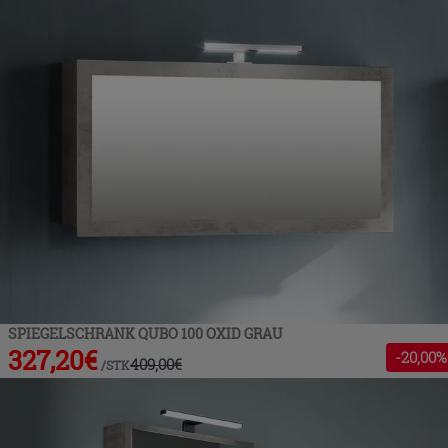
SPIEGELSCHRANK QUBO 100 OXID GRAU
327,20
€
-
20
,00%
409,00
€
/
STK