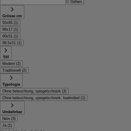
€
Gehen
Grösse cm
50x85
(
1
)
89x17
(
1
)
90x51
(
1
)
99,5x51
(
1
)
Stil
Modern
(
2
)
Traditionell
(
2
)
Typologie
Ohne beleuchtung, spiegelschrank
(
3
)
Ohne beleuchtung, spiegelschrank, badmöbel
(
1
)
Umkehrbar
Nein
(
3
)
Ja
(
1
)