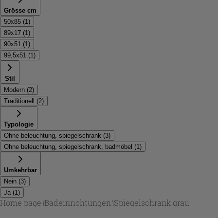
Grösse cm
50x85
(
1
)
89x17
(
1
)
90x51
(
1
)
99,5x51
(
1
)
Stil
Modern
(
2
)
Traditionell
(
2
)
Typologie
Ohne beleuchtung, spiegelschrank
(
3
)
Ohne beleuchtung, spiegelschrank, badmöbel
(
1
)
Umkehrbar
Nein
(
3
)
Ja
(
1
)
Home page
\
Badeinrichtungen
\
Spiegelschrank grau