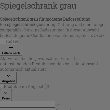
Spiegelschrank grau
Spiegelschrank grau für moderne Badgestaltung
Ein
spiegelschrank grau
bringt Ordnung und eine ruhige,
zeitgemäße Optik ins Badezimmer. In dieser Auswahl
findest du graue Oberflächen von Zementoptik bis Oxid-
Grau sowie Varianten in grauem Lärchenholz – ideal, wenn
...andere
du ein minimalistisches oder industrielles Ambiente
schaffen möchtest. Die klaren Linien und neutralen
Filtern nach
Farbtöne passen zu hellen Fliesen ebenso wie zu dunklen
Aktivieren Sie die gewünschten Filter. Die
Kontrasten und lassen sich problemlos mit Chrom-,
untenstehenden Produkte werden bei jeder Auswahl
Schwarz- oder Edelstahl-Armaturen kombinieren.
automatisch aktualisiert.
Angebot
Produkte im Angebot
(
3
)
Preis
€ -