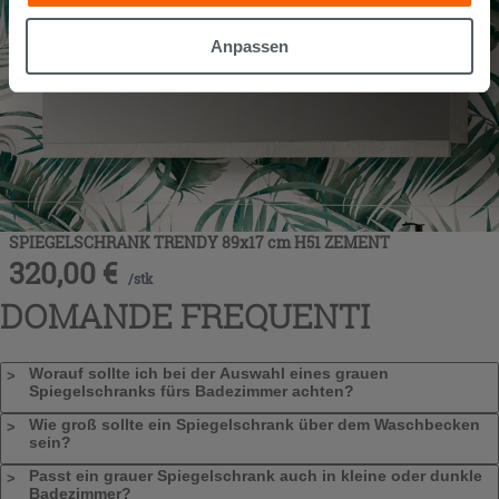
gesammelt haben, kombinieren. Falls Sie mehr wissen
möchten oder Ihre Zustimmung zu allen oder einigen
Anpassen
Cookies verweigern,
hier klicken
oder „Anpassen“. Die
Zustimmung kann durch Klicken auf die Schaltfläche
„Cookies akzeptieren“ gegeben werden. Wenn Sie auf
die Schaltfläche "X" klicken, können Sie das Surfen erst
nach der Installation der technischen Cookies fortsetzen.
SPIEGELSCHRANK TRENDY 89x17 cm H51 ZEMENT
320,00
€
/
stk
DOMANDE FREQUENTI
Worauf sollte ich bei der Auswahl eines grauen
Spiegelschranks fürs Badezimmer achten?
Wie groß sollte ein Spiegelschrank über dem Waschbecken
sein?
Passt ein grauer Spiegelschrank auch in kleine oder dunkle
Badezimmer?