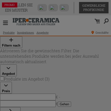
BESTELLEN SIE
PROMO
PROMO
PROMO
GEWERBLICHE
PROFIKUNDE
EIN MUSTER
Produkte
Inspirationen
Angebote
Geschäfte
Filtern nach
Aktivieren Sie die gewünschten Filter. Die
untenstehenden Produkte werden bei jeder Auswahl
automatisch aktualisiert.
Angebot
Produkte im Angebot
(
3
)
Preis
€ -
€
Gehen