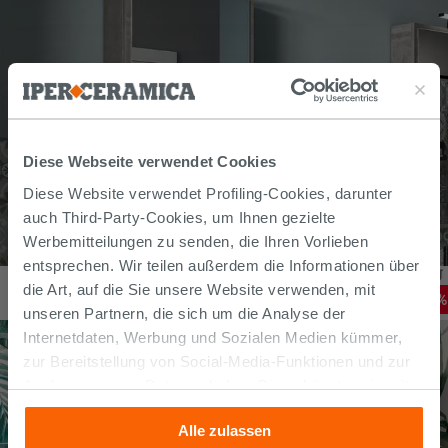
Diese Webseite verwendet Cookies
Diese Website verwendet Profiling-Cookies, darunter
auch Third-Party-Cookies, um Ihnen gezielte
Werbemitteilungen zu senden, die Ihren Vorlieben
entsprechen. Wir teilen außerdem die Informationen über
SPIEGELSCHRANK QUBO 50X85X14 cm SENKRECHT OXYD GRAU
die Art, auf die Sie unsere Website verwenden, mit
231,20
€
-
20
,00%
289,00
€
/
STK
unseren Partnern, die sich um die Analyse der
Internetdaten, Werbung und Sozialen Medien kümmer,
zur Bereitstellung von Social-Media-Funktionen und zur
Analyse unseres Datenverkehrs. Diese könnten sie mit
anderen Informationen, die Sie ihnen geliefert haben oder
Alle zulassen
die sie aufgrund Ihrer Verwendung ihrer Dienste