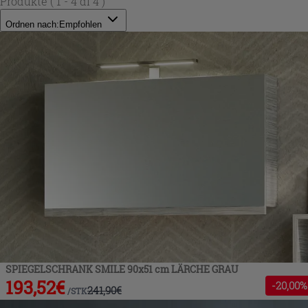
Produkte
( 1 - 4 di 4 )
Ordnen nach:
Empfohlen
SPIEGELSCHRANK SMILE 90x51 cm LÄRCHE GRAU
193,52
€
-
20
,00%
241,90
€
/
STK