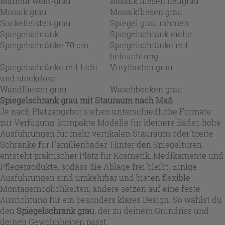
Marmor weiß-grau
Mosaik fliesen hellgrau
Mosaik grau
Mosaikfliesen grau
Sockelleisten grau
Spiegel grau rahmen
Spiegelschrank
Spiegelschrank eiche
Spiegelschränke 70 cm
Spiegelschränke mit
beleuchtung
Spiegelschränke mit licht
Vinylboden grau
und steckdose
Wandfliesen grau
Waschbecken grau
Spiegelschrank grau mit Stauraum nach Maß
Je nach Platzangebot stehen unterschiedliche Formate
zur Verfügung: kompakte Modelle für kleinere Bäder, hohe
Ausführungen für mehr vertikalen Stauraum oder breite
Schränke für Familienbäder. Hinter den Spiegeltüren
entsteht praktischer Platz für Kosmetik, Medikamente und
Pflegeprodukte, sodass die Ablage frei bleibt. Einige
Ausführungen sind umkehrbar und bieten flexible
Montagemöglichkeiten, andere setzen auf eine feste
Ausrichtung für ein besonders klares Design. So wählst du
den
Spiegelschrank grau
, der zu deinem Grundriss und
deinen Gewohnheiten passt.