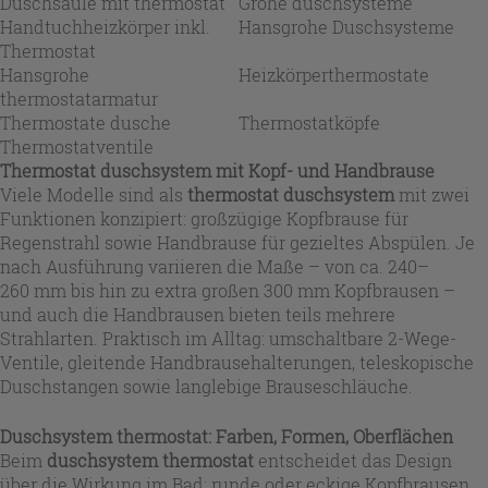
Duschsäule mit thermostat
Grohe duschsysteme
Handtuchheizkörper inkl.
Hansgrohe Duschsysteme
Thermostat
Hansgrohe
Heizkörperthermostate
thermostatarmatur
Thermostate dusche
Thermostatköpfe
Thermostatventile
Thermostat duschsystem mit Kopf- und Handbrause
Viele Modelle sind als
thermostat duschsystem
mit zwei
Funktionen konzipiert: großzügige Kopfbrause für
Regenstrahl sowie Handbrause für gezieltes Abspülen. Je
nach Ausführung variieren die Maße – von ca. 240–
260 mm bis hin zu extra großen 300 mm Kopfbrausen –
und auch die Handbrausen bieten teils mehrere
Strahlarten. Praktisch im Alltag: umschaltbare 2-Wege-
Ventile, gleitende Handbrausehalterungen, teleskopische
Duschstangen sowie langlebige Brauseschläuche.
Duschsystem thermostat: Farben, Formen, Oberflächen
Beim
duschsystem thermostat
entscheidet das Design
über die Wirkung im Bad: runde oder eckige Kopfbrausen,