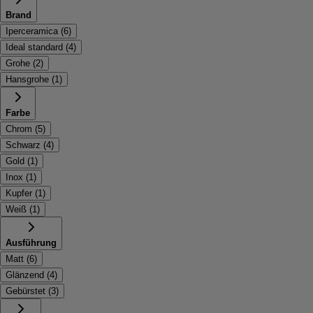
Brand
Iperceramica
(
6
)
Ideal standard
(
4
)
Grohe
(
2
)
Hansgrohe
(
1
)
Farbe
Chrom
(
5
)
Schwarz
(
4
)
Gold
(
1
)
Inox
(
1
)
Kupfer
(
1
)
Weiß
(
1
)
Ausführung
Matt
(
6
)
Glänzend
(
4
)
Gebürstet
(
3
)