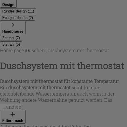
Design
Rundes design
(
11
)
Eckiges design
(
2
)
Handbrause
2-strahl
(
7
)
3-strahl
(
6
)
Home page
\
Duschen
\
Duschsystem mit thermostat
Duschsystem mit thermostat
Duschsystem mit thermostat für konstante Temperatur
Ein
duschsystem mit thermostat
sorgt für eine
gleichbleibende Wassertemperatur, auch wenn in der
Wohnung andere Wasserhähne genutzt werden. Das
erhöht den Komfort und reduziert das Risiko plötzlicher
...andere
Temperaturschwankungen – viele Lösungen bieten zudem
eine Sicherheitsbegrenzung bei 40 °C. In dieser Auswahl
Filtern nach
von Iperceramica finden Sie Duschsäulen mit
Aktivieren Sie die gewünschten Filter. Die