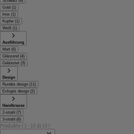
Schwarz
(
4
)
Gold
(
1
)
Inox
(
1
)
Kupfer
(
1
)
Weiß
(
1
)
Ausführung
Matt
(
6
)
Glänzend
(
4
)
Gebürstet
(
3
)
Design
Rundes design
(
11
)
Eckiges design
(
2
)
Handbrause
2-strahl
(
7
)
3-strahl
(
6
)
Produkte
( 1 - 13 di 13 )