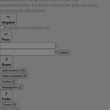
Thermostatmischer für die Wandmontage, ausgelegt für
untenstehenden Produkte werden bei jeder Auswahl
tägliche Nutzung und eine präzise Steuerung von
automatisch aktualisiert.
Wasserfluss und Temperatur.
Angebot
Produkte im Angebot
(
3
)
Preis
€ -
€
Gehen
Brand
Iperceramica
(
6
)
Ideal standard
(
4
)
Grohe
(
2
)
Hansgrohe
(
1
)
Farbe
Chrom
(
5
)