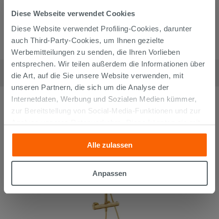
Diese Webseite verwendet Cookies
Diese Website verwendet Profiling-Cookies, darunter
auch Third-Party-Cookies, um Ihnen gezielte
Werbemitteilungen zu senden, die Ihren Vorlieben
Duschsystem 2-Funktionen Bora mit thermostatmischer Chrom
entsprechen. Wir teilen außerdem die Informationen über
459,90
€
die Art, auf die Sie unsere Website verwenden, mit
/
stk
unseren Partnern, die sich um die Analyse der
Internetdaten, Werbung und Sozialen Medien kümmer,
zur Bereitstellung von Social-Media-Funktionen und zur
Analyse unseres Datenverkehrs. Diese könnten sie mit
anderen Informationen, die Sie ihnen geliefert haben oder
Alle zulassen
die sie aufgrund Ihrer Verwendung ihrer Dienste
gesammelt haben, kombinieren. Falls Sie mehr wissen
möchten oder Ihre Zustimmung zu allen oder einigen
Anpassen
Cookies verweigern,
hier klicken
oder „Anpassen“. Die
Zustimmung kann durch Klicken auf die Schaltfläche
„Cookies akzeptieren“ gegeben werden. Wenn Sie auf
die Schaltfläche "X" klicken, können Sie das Surfen erst