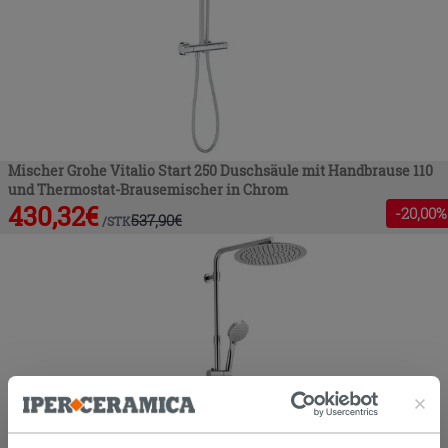
Mischer Grohe Vitalio Start 250 Duschsäule mit Handbrause 110
und Thermostat-Brausemischer in Chrom
430,32
€
-
20
,00%
537,90
€
/
STK