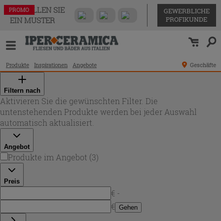
BESTELLEN SIE
PROMO
PROMO
PROMO
GEWERBLICHE
PROFIKUNDE
EIN MUSTER
Produkte
Inspirationen
Angebote
Geschäfte
Filtern nach
Aktivieren Sie die gewünschten Filter. Die
untenstehenden Produkte werden bei jeder Auswahl
automatisch aktualisiert.
Angebot
Produkte im Angebot
(
3
)
Preis
€ -
€
Gehen