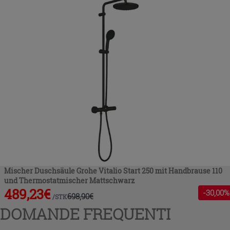
Mischer Duschsäule Grohe Vitalio Start 250 mit Handbrause 110
und Thermostatmischer Mattschwarz
489,23
€
-
30
,00%
698,90
€
/
STK
DOMANDE FREQUENTI