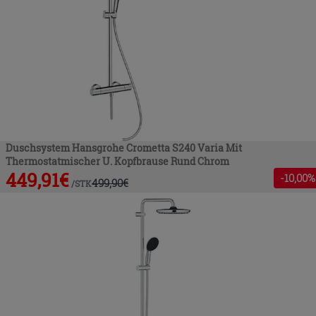
Duschsystem Hansgrohe Crometta S240 Varia Mit
Thermostatmischer U. Kopfbrause Rund Chrom
449,91
€
-
10
,00%
499,90
€
/
STK