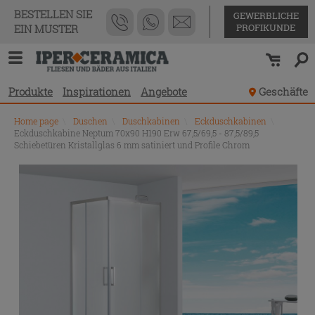
BESTELLEN SIE
GEWERBLICHE
PROFIKUNDE
EIN MUSTER
Produkte
Inspirationen
Angebote
Geschäfte
Home page
\
Duschen
\
Duschkabinen
\
Eckduschkabinen
\
Eckduschkabine Neptum 70x90 H190 Erw 67,5/69,5 - 87,5/89,5
Schiebetüren Kristallglas 6 mm satiniert und Profile Chrom