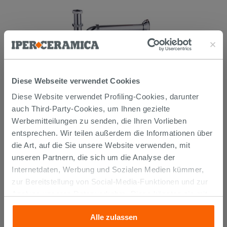
Diese Webseite verwendet Cookies
SIPHON FÜR BIDET 11/4 'S'-FÖRMIG
MESSING CHROM
Diese Website verwendet Profiling-Cookies, darunter
auch Third-Party-Cookies, um Ihnen gezielte
19,90 €
/STK.
Werbemitteilungen zu senden, die Ihren Vorlieben
entsprechen. Wir teilen außerdem die Informationen über
IN DEN WARENKORB LEGEN
die Art, auf die Sie unsere Website verwenden, mit
unseren Partnern, die sich um die Analyse der
Internetdaten, Werbung und Sozialen Medien kümmer,
zur Bereitstellung von Social-Media-Funktionen und zur
Analyse unseres Datenverkehrs. Diese könnten sie mit
anderen Informationen, die Sie ihnen geliefert haben oder
Alle zulassen
die sie aufgrund Ihrer Verwendung ihrer Dienste