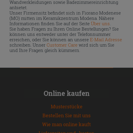
Wandverkleidungen sowie Badezimmereinrichtung
anbietet.
Unser Firmensitz befindet sich in Fiorano Modenese
(MO) mitten im Keramikzentrum Modena. Nähere
Informationen finden Sie auf der Seite
Über uns
.
Sie haben Fragen zu Ihren Online Bestellungen? Sie
können uns entweder unter der Telefonnummer
erreichen, oder Sie können an unsere
E-Mail Adresse
schreiben. Unser
Customer Care
wird sich um Sie
und Ihre Fragen gleich kümmern.
Online kaufen
Musterstücke
Bestellen Sie mit uns
Wie man online kauft