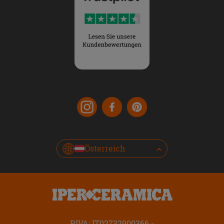
Österreich
P.IVA: IT02732900366