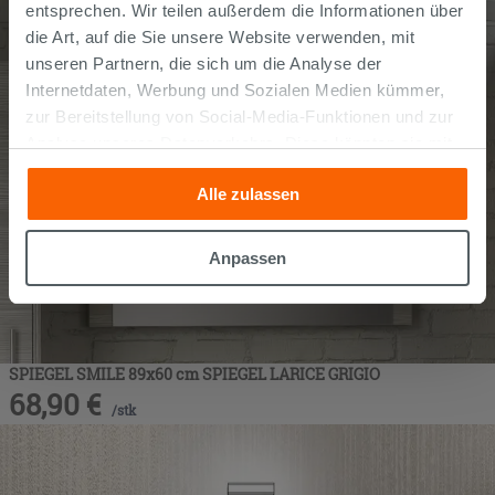
entsprechen. Wir teilen außerdem die Informationen über
die Art, auf die Sie unsere Website verwenden, mit
unseren Partnern, die sich um die Analyse der
Internetdaten, Werbung und Sozialen Medien kümmer,
zur Bereitstellung von Social-Media-Funktionen und zur
Analyse unseres Datenverkehrs. Diese könnten sie mit
anderen Informationen, die Sie ihnen geliefert haben oder
Alle zulassen
die sie aufgrund Ihrer Verwendung ihrer Dienste
gesammelt haben, kombinieren. Falls Sie mehr wissen
möchten oder Ihre Zustimmung zu allen oder einigen
Anpassen
Cookies verweigern,
hier klicken
oder „Anpassen“. Die
Zustimmung kann durch Klicken auf die Schaltfläche
„Cookies akzeptieren“ gegeben werden. Wenn Sie auf
die Schaltfläche "X" klicken, können Sie das Surfen erst
SPIEGEL SMILE 89x60 cm SPIEGEL LARICE GRIGIO
nach der Installation der technischen Cookies fortsetzen.
68,90
€
/
stk