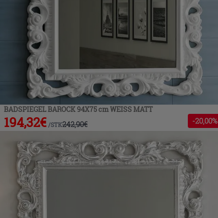
BADSPIEGEL BAROCK 94X75 cm WEISS MATT
194,32
€
-
20
,00%
242,90
€
/
STK