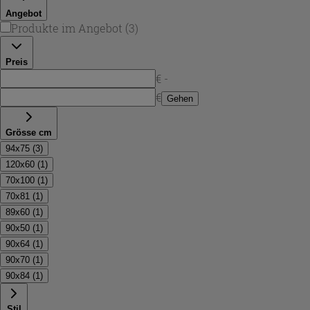
Angebot
Produkte im Angebot
(
3
)
Preis
€ -
€
Gehen
Grösse cm
94x75
(
3
)
120x60
(
1
)
70x100
(
1
)
70x81
(
1
)
89x60
(
1
)
90x50
(
1
)
90x64
(
1
)
90x70
(
1
)
90x84
(
1
)
Stil