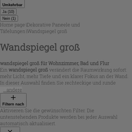
Umkehrbar
Ja
(
10
)
Nein
(
1
)
Home page
\
Dekorative Paneele und
Täfelungen
\
Wandspiegel groß
Wandspiegel groß
wandspiegel groß
für Wohnzimmer, Bad und Flur
Ein
wandspiegel groß
verändert die Raumwirkung sofort:
mehr Licht, mehr Tiefe und ein klarer Fokus an der Wand.
In dieser Auswahl finden Sie rechteckige und runde
Formate, die sich als
große spiegel
im Bad, als
großer
...andere
spiegel wohnzimmer
oder als
große spiegel für flur
bewähren. Je nach Modell sind die Spiegel bündig, mit
Filtern nach
dezentem Rand oder mit dekorativem Rahmen gestaltet –
Aktivieren Sie die gewünschten Filter. Die
ideal, wenn Sie einen
großer spiegel wand
suchen, der zu
untenstehenden Produkte werden bei jeder Auswahl
Ihrem Einrichtungsstil passt.
automatisch aktualisiert.