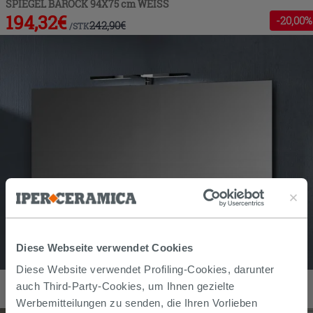
SPIEGEL BAROCK 94X75 cm WEISS
194,32
€
-
20
,00%
242,90
€
/
STK
Diese Webseite verwendet Cookies
Diese Website verwendet Profiling-Cookies, darunter
WANDSPIEGEL BÜNDIG GLÄNZEND cm 90X50
auch Third-Party-Cookies, um Ihnen gezielte
110,00
€
/
stk
Werbemitteilungen zu senden, die Ihren Vorlieben