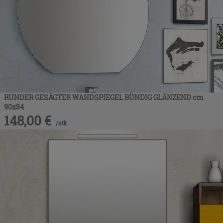
RUNDER GESÄGTER WANDSPIEGEL BÜNDIG GLÄNZEND cm
90x84
148,00
€
/
stk