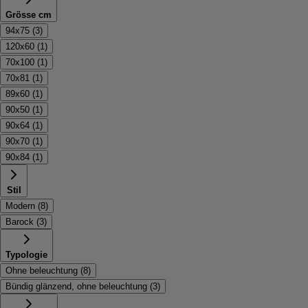
Grösse cm
94x75
(
3
)
120x60
(
1
)
70x100
(
1
)
70x81
(
1
)
89x60
(
1
)
90x50
(
1
)
90x64
(
1
)
90x70
(
1
)
90x84
(
1
)
Stil
Modern
(
8
)
Barock
(
3
)
Typologie
Ohne beleuchtung
(
8
)
Bündig glänzend, ohne beleuchtung
(
3
)