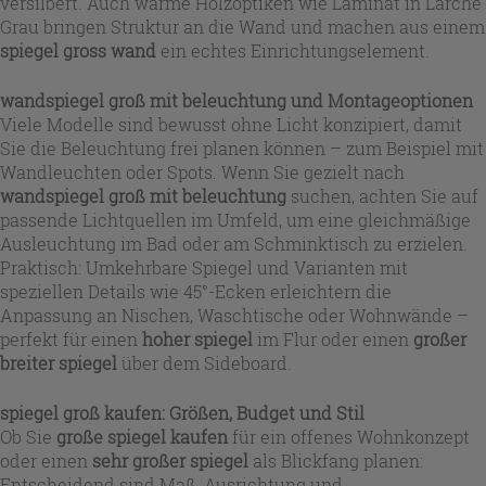
versilbert. Auch warme Holzoptiken wie Laminat in Lärche
Grau bringen Struktur an die Wand und machen aus einem
spiegel gross wand
ein echtes Einrichtungselement.
wandspiegel groß mit beleuchtung
und Montageoptionen
Viele Modelle sind bewusst ohne Licht konzipiert, damit
Sie die Beleuchtung frei planen können – zum Beispiel mit
Wandleuchten oder Spots. Wenn Sie gezielt nach
wandspiegel groß mit beleuchtung
suchen, achten Sie auf
passende Lichtquellen im Umfeld, um eine gleichmäßige
Ausleuchtung im Bad oder am Schminktisch zu erzielen.
Praktisch: Umkehrbare Spiegel und Varianten mit
speziellen Details wie 45°-Ecken erleichtern die
Anpassung an Nischen, Waschtische oder Wohnwände –
perfekt für einen
hoher spiegel
im Flur oder einen
großer
breiter spiegel
über dem Sideboard.
spiegel groß kaufen
: Größen, Budget und Stil
Ob Sie
große spiegel kaufen
für ein offenes Wohnkonzept
oder einen
sehr großer spiegel
als Blickfang planen:
Entscheidend sind Maß, Ausrichtung und