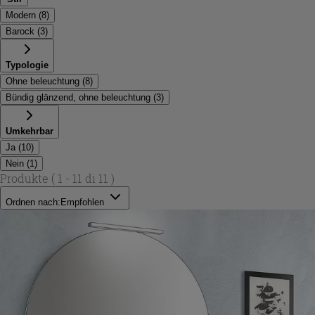
Modern
(
8
)
Barock
(
3
)
Typologie
Ohne beleuchtung
(
8
)
Bündig glänzend, ohne beleuchtung
(
3
)
Umkehrbar
Ja
(
10
)
Nein
(
1
)
Produkte
( 1 - 11 di 11 )
Ordnen nach:
Empfohlen