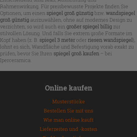
Rahmenwirkung. Für preisbewusste Projekte finden Sie
Optionen, um einen
spiegel groß günstig
bzw.
wandspiegel
groß günstig
auszuwählen, ohne auf modernes Design zu
verzichten; so wird auch ein
großer spiegel billig
zur
stilvollen Lösung. Und falls Sie extrem große Formate im
Kopf haben (z. B.
spiegel 3 meter
oder
riesen wandspiegel
),
lohnt es sich, Wandfläche und Befestigung vorab exakt zu
prüfen, bevor Sie Ihren
spiegel groß kaufen
– bei
Iperceramica.
Online kaufen
Musterstücke
Bestellen Sie mit uns
Wie man online kauft
Lieferzeiten und -kosten