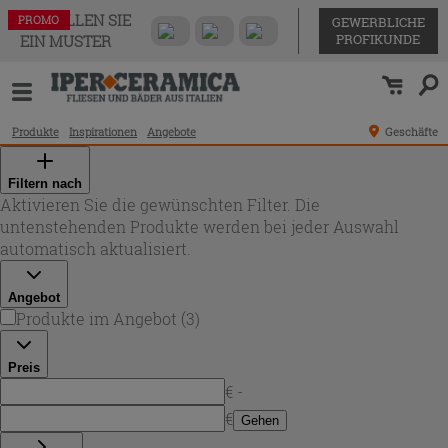
BESTELLEN SIE
PROMO
PROMO
PROMO
GEWERBLICHE
PROFIKUNDE
EIN MUSTER
Produkte
Inspirationen
Angebote
Geschäfte
Filtern nach
Aktivieren Sie die gewünschten Filter. Die
untenstehenden Produkte werden bei jeder Auswahl
automatisch aktualisiert.
Angebot
Produkte im Angebot
(
3
)
Preis
€ -
€
Gehen