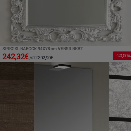
SPIEGEL BAROCK 94X75 cm VERSILBERT
242,32
€
-
20
,00%
302,90
€
/
STK