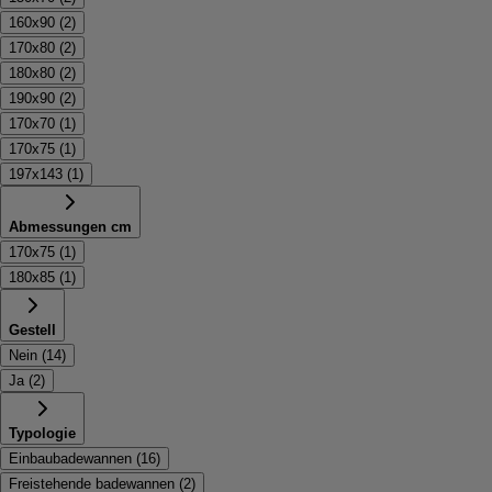
160x90
(
2
)
170x80
(
2
)
180x80
(
2
)
190x90
(
2
)
170x70
(
1
)
170x75
(
1
)
197x143
(
1
)
Abmessungen cm
170x75
(
1
)
180x85
(
1
)
Gestell
Nein
(
14
)
Ja
(
2
)
Typologie
Einbaubadewannen
(
16
)
Freistehende badewannen
(
2
)