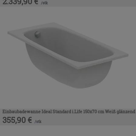
2.339,90
€
/
stk
Einbaubadewanne Ideal Standard i.Life 150x70 cm Weiß glänzend
355,90
€
/
stk