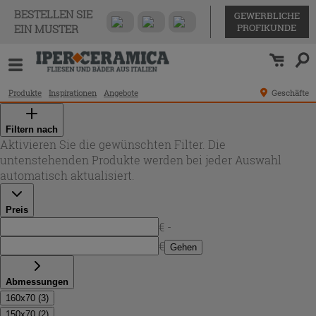
BESTELLEN SIE
GEWERBLICHE
PROFIKUNDE
EIN MUSTER
Produkte
Inspirationen
Angebote
Geschäfte
Filtern nach
Aktivieren Sie die gewünschten Filter. Die
untenstehenden Produkte werden bei jeder Auswahl
automatisch aktualisiert.
Preis
€ -
€
Gehen
Abmessungen
160x70
(
3
)
150x70
(
2
)