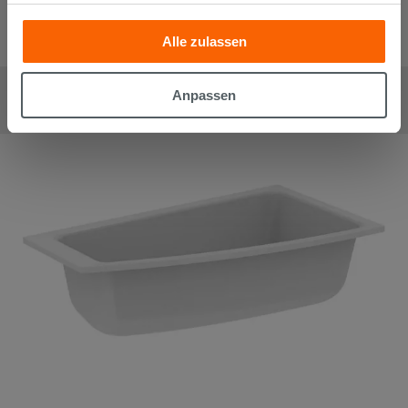
Analyse unseres Datenverkehrs. Diese könnten sie mit
anderen Informationen, die Sie ihnen geliefert haben oder
Alle zulassen
die sie aufgrund Ihrer Verwendung ihrer Dienste
gesammelt haben, kombinieren. Falls Sie mehr wissen
Einbau-Badewanne Ideal Standard i.Life Duo 190x90 cm Weiß
möchten oder Ihre Zustimmung zu allen oder einigen
glänzend
Anpassen
Cookies verweigern,
hier klicken
oder „Anpassen“. Die
524,90
€
/
stk
Zustimmung kann durch Klicken auf die Schaltfläche
„Cookies akzeptieren“ gegeben werden. Wenn Sie auf
die Schaltfläche "X" klicken, können Sie das Surfen erst
nach der Installation der technischen Cookies fortsetzen.