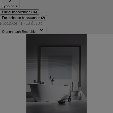
Typologie
Einbaubadewannen
(
16
)
Freistehende badewannen
(
2
)
Produkte
( 1 - 18 di 18 )
Ordnen nach:
Empfohlen