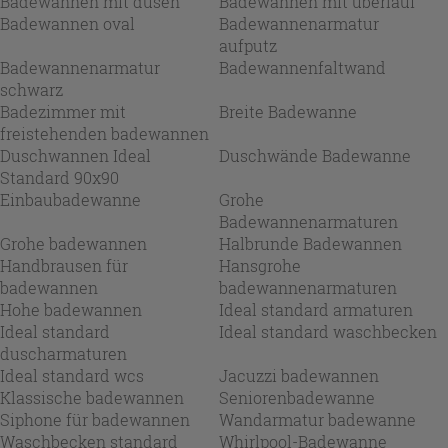
Badewannen mit düsen
Badewannen mit überlauf
Badewannen oval
Badewannenarmatur
aufputz
Badewannenarmatur
Badewannenfaltwand
schwarz
Badezimmer mit
Breite Badewanne
freistehenden badewannen
Duschwannen Ideal
Duschwände Badewanne
Standard 90x90
Einbaubadewanne
Grohe
Badewannenarmaturen
Grohe badewannen
Halbrunde Badewannen
Handbrausen für
Hansgrohe
badewannen
badewannenarmaturen
Hohe badewannen
Ideal standard armaturen
Ideal standard
Ideal standard waschbecken
duscharmaturen
Ideal standard wcs
Jacuzzi badewannen
Klassische badewannen
Seniorenbadewanne
Siphone für badewannen
Wandarmatur badewanne
Waschbecken standard
Whirlpool-Badewanne