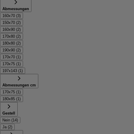
Abmessungen
160x70
(
3
)
150x70
(
2
)
160x90
(
2
)
170x80
(
2
)
180x80
(
2
)
190x90
(
2
)
170x70
(
1
)
170x75
(
1
)
197x143
(
1
)
Abmessungen cm
170x75
(
1
)
180x85
(
1
)
Gestell
Nein
(
14
)
Ja
(
2
)