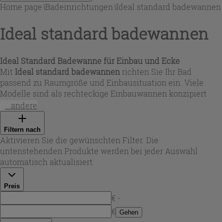
Home page
\
Badeinrichtungen
\
Ideal standard badewannen
Ideal standard badewannen
Ideal Standard Badewanne für Einbau und Ecke
Mit
Ideal standard badewannen
richten Sie Ihr Bad
passend zu Raumgröße und Einbausituation ein. Viele
Modelle sind als rechteckige Einbauwannen konzipiert
und bestehen aus pflegeleichtem Acryl in
Weiß glänzend
...andere
– ideal für ein klares, modernes Gesamtbild. Je nach
Bedarf finden Sie kompakte Maße (z. B. 150x70 oder 160x70
Filtern nach
cm) bis hin zu großzügigen Formaten (180x80 cm). Für
Aktivieren Sie die gewünschten Filter. Die
Ecklösungen stehen Varianten mit Paneelen und Rahmen
untenstehenden Produkte werden bei jeder Auswahl
zur Verfügung, die sich besonders für eine saubere,
automatisch aktualisiert.
geschlossene Optik eignen.
Preis
€ -
€
Gehen