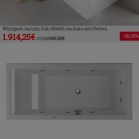
Whirlpool Jacuzzi Silk 180x80 cm links mit Platten
1.914,25
€
-
35
,00%
2.945,00
€
/
STK