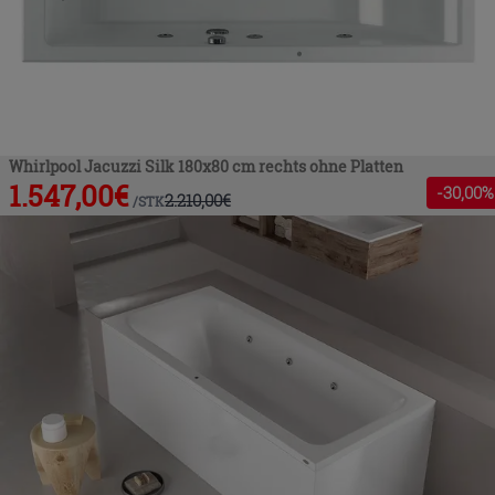
Whirlpool Jacuzzi Silk 180x80 cm rechts ohne Platten
1.547,00
€
-
30
,00%
2.210,00
€
/
STK