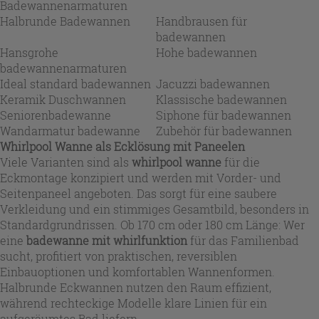
Badewannenarmaturen
Halbrunde Badewannen
Handbrausen für
badewannen
Hansgrohe
Hohe badewannen
badewannenarmaturen
Ideal standard badewannen
Jacuzzi badewannen
Keramik Duschwannen
Klassische badewannen
Seniorenbadewanne
Siphone für badewannen
Wandarmatur badewanne
Zubehör für badewannen
Whirlpool Wanne als Ecklösung mit Paneelen
Viele Varianten sind als
whirlpool wanne
für die
Eckmontage konzipiert und werden mit Vorder- und
Seitenpaneel angeboten. Das sorgt für eine saubere
Verkleidung und ein stimmiges Gesamtbild, besonders in
Standardgrundrissen. Ob 170 cm oder 180 cm Länge: Wer
eine
badewanne mit whirlfunktion
für das Familienbad
sucht, profitiert von praktischen, reversiblen
Einbauoptionen und komfortablen Wannenformen.
Halbrunde Eckwannen nutzen den Raum effizient,
während rechteckige Modelle klare Linien für ein
aufgeräumtes Bad liefern.