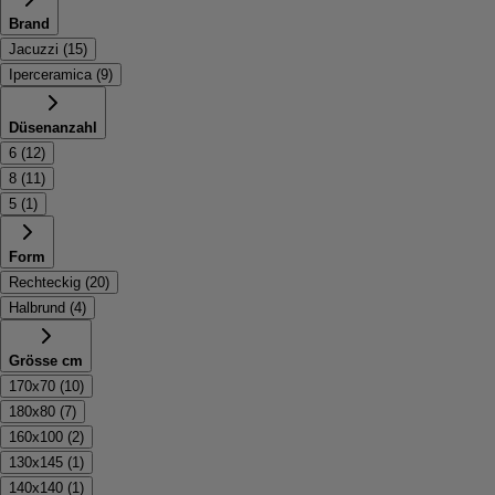
Brand
Jacuzzi
(
15
)
Iperceramica
(
9
)
Düsenanzahl
6
(
12
)
8
(
11
)
5
(
1
)
Form
Rechteckig
(
20
)
Halbrund
(
4
)
Grösse cm
170x70
(
10
)
180x80
(
7
)
160x100
(
2
)
130x145
(
1
)
140x140
(
1
)