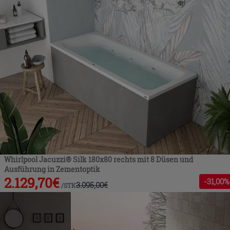
Whirlpool Jacuzzi® Silk 180x80 rechts mit 8 Düsen und
Ausführung in Zementoptik
2.129,70
€
-
31
,00%
3.095,00
€
/
STK