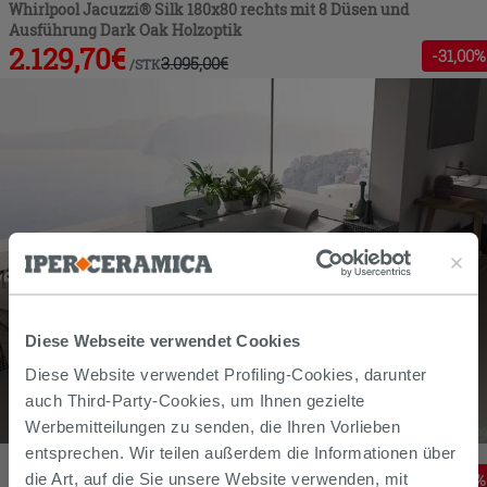
Whirlpool Jacuzzi® Silk 180x80 rechts mit 8 Düsen und
Ausführung Dark Oak Holzoptik
2.129,70
€
-
31
,00%
3.095,00
€
/
STK
Diese Webseite verwendet Cookies
Diese Website verwendet Profiling-Cookies, darunter
auch Third-Party-Cookies, um Ihnen gezielte
Werbemitteilungen zu senden, die Ihren Vorlieben
Whirl-Badewanne Jacuzzi Essential 180x78 cm Umkehrbar
entsprechen. Wir teilen außerdem die Informationen über
1.949,40
€
-
10
,00%
die Art, auf die Sie unsere Website verwenden, mit
2.166,00
€