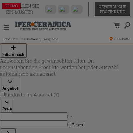
BESTELLEN SIE
PROMO
PROMO
PROMO
PROMO
PROMO
PROMO
PROMO
GEWERBLICHE
PROFIKUNDE
EIN MUSTER
Produkte
Inspirationen
Angebote
Geschäfte
Filtern nach
Aktivieren Sie die gewünschten Filter. Die
untenstehenden Produkte werden bei jeder Auswahl
automatisch aktualisiert.
Angebot
Produkte im Angebot
(
7
)
Preis
€ -
€
Gehen