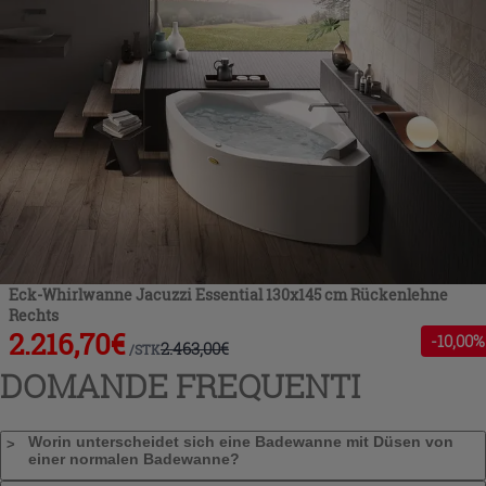
Eck-Whirlwanne Jacuzzi Essential 130x145 cm Rückenlehne
Rechts
2.216,70
€
-
10
,00%
2.463,00
€
/
STK
DOMANDE FREQUENTI
Worin unterscheidet sich eine Badewanne mit Düsen von
einer normalen Badewanne?