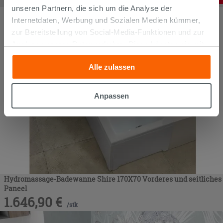
/
STK
unseren Partnern, die sich um die Analyse der
Internetdaten, Werbung und Sozialen Medien kümmer,
zur Bereitstellung von Social-Media-Funktionen und zur
Analyse unseres Datenverkehrs. Diese könnten sie mit
anderen Informationen, die Sie ihnen geliefert haben oder
Alle zulassen
die sie aufgrund Ihrer Verwendung ihrer Dienste
gesammelt haben, kombinieren. Falls Sie mehr wissen
möchten oder Ihre Zustimmung zu allen oder einigen
Anpassen
Cookies verweigern,
hier klicken
oder „Anpassen“. Die
Zustimmung kann durch Klicken auf die Schaltfläche
„Cookies akzeptieren“ gegeben werden. Wenn Sie auf
die Schaltfläche "X" klicken, können Sie das Surfen erst
nach der Installation der technischen Cookies fortsetzen.
Hydromassage-Badewanne Shire 170X70 Vorderes und seitliches
Paneel
1.646,90
€
/
stk