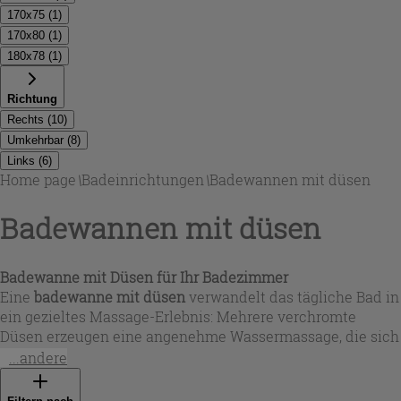
170x75
(
1
)
170x80
(
1
)
180x78
(
1
)
Richtung
Rechts
(
10
)
Umkehrbar
(
8
)
Links
(
6
)
Home page
\
Badeinrichtungen
\
Badewannen mit düsen
Badewannen mit düsen
Badewanne mit Düsen für Ihr Badezimmer
Eine
badewanne mit düsen
verwandelt das tägliche Bad in
ein gezieltes Massage-Erlebnis: Mehrere verchromte
Düsen erzeugen eine angenehme Wassermassage, die sich
je nach Modell über Regler oder Touch-Bedienung
...andere
aktivieren lässt. In dieser Auswahl finden Sie rechteckige
und halbrunde Lösungen aus glänzend weißem Acryl –