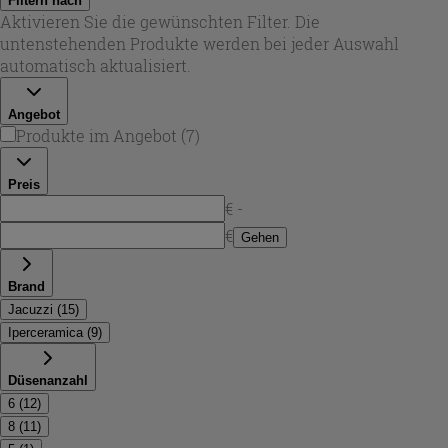
Filtern nach
ideal für ein modernes
whirlpool wanne badezimmer
, in
Aktivieren Sie die gewünschten Filter. Die
dem Design und Funktion zusammenpassen. Je nach
untenstehenden Produkte werden bei jeder Auswahl
Ausführung sind Bedienelemente, Ablaufgarnitur und
automatisch aktualisiert.
weitere Details auf eine einfache Nutzung und eine
hochwertige Optik abgestimmt.
Angebot
Produkte im Angebot
(
7
)
Preis
€ -
€
Gehen
Brand
Jacuzzi
(
15
)
Iperceramica
(
9
)
Düsenanzahl
6
(
12
)
8
(
11
)