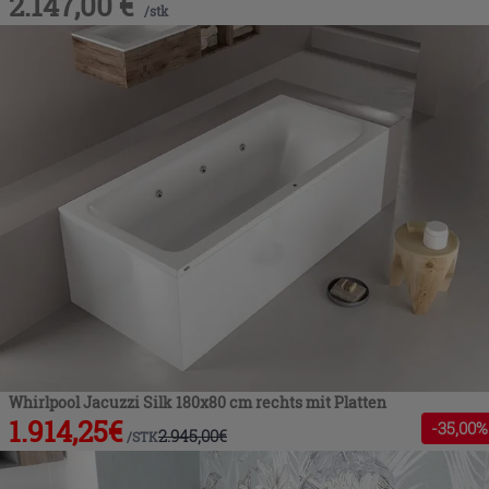
2.147,00
€
/
stk
Whirlpool Jacuzzi Silk 180x80 cm rechts mit Platten
1.914,25
€
-
35
,00%
2.945,00
€
/
STK